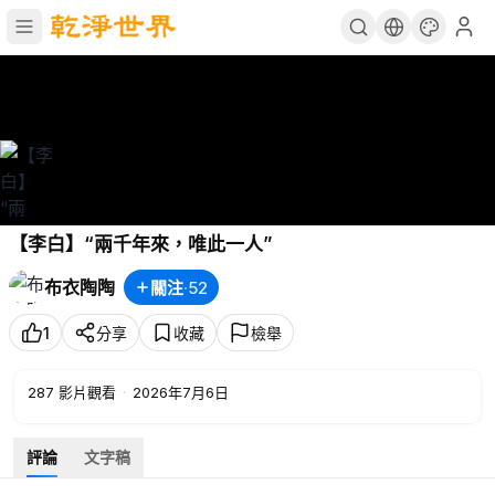
【李白】“兩千年來，唯此一人”
布衣陶陶
關注
·
52
1
分享
收藏
檢舉
287
影片觀看
·
2026年7月6日
評論
文字稿