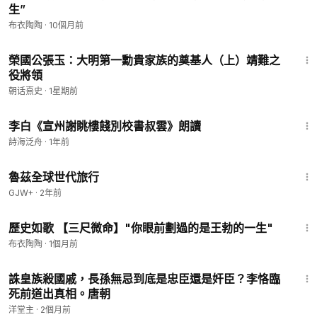
生”
布衣陶陶
·
10個月前
3:28
榮國公張玉：大明第一勳貴家族的奠基人（上）靖難之
役將領
朝话熹史
·
1星期前
1:01
李白《宣州謝眺樓餞別校書叔雲》朗讀
詩海泛舟
·
1年前
1:10:28
魯茲全球世代旅行
GJW+
·
2年前
4:14
歷史如歌 【三尺微命】"你眼前劃過的是王勃的一生"
布衣陶陶
·
1個月前
16:39
誅皇族殺國戚，長孫無忌到底是忠臣還是奸臣？李恪臨
死前道出真相。唐朝
洋堂主
·
2個月前