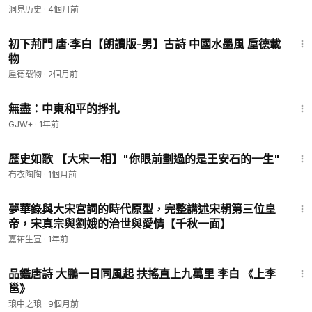
洞見历史
·
4個月前
2:31
初下荊門 唐·李白【朗讀版-男】古詩 中國水墨風 垕德載
物
垕德载物
·
2個月前
1:02:15
無盡：中東和平的掙扎
GJW+
·
1年前
4:41
歷史如歌 【大宋一相】"你眼前劃過的是王安石的一生"
布衣陶陶
·
1個月前
9:31
夢華錄與大宋宮詞的時代原型，完整講述宋朝第三位皇
帝，宋真宗與劉娥的治世與愛情【千秋一面】
嘉祐生宣
·
1年前
5:06
品鑑唐詩 大鵬一日同風起 扶搖直上九萬里 李白 《上李
邕》
琅中之琅
·
9個月前