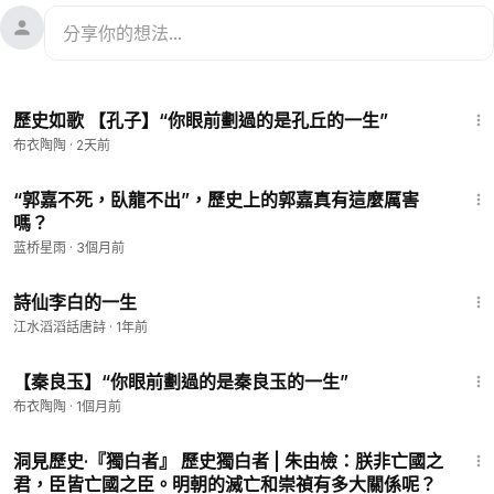
3:44
歷史如歌 【孔子】“你眼前劃過的是孔丘的一生”
布衣陶陶
·
2天前
11:31
“郭嘉不死，臥龍不出”，歷史上的郭嘉真有這麼厲害
嗎？
蓝桥星雨
·
3個月前
5:51
詩仙李白的一生
江水滔滔話唐詩
·
1年前
3:58
【秦良玉】“你眼前劃過的是秦良玉的一生”
布衣陶陶
·
1個月前
15:12
洞見歷史·『獨白者』 歷史獨白者 | 朱由檢：朕非亡國之
君，臣皆亡國之臣。明朝的滅亡和崇禎有多大關係呢？