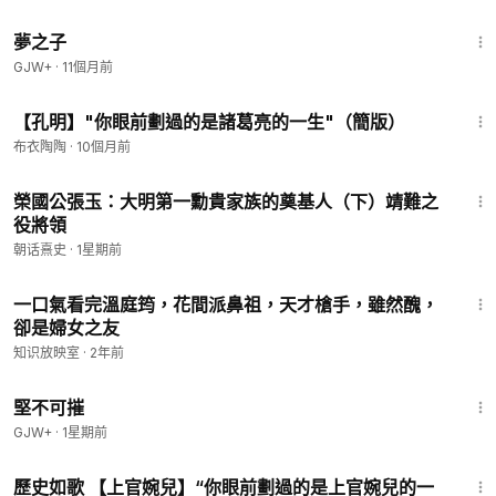
1:34:06
夢之子
GJW+
·
11個月前
1:15
【孔明】"你眼前劃過的是諸葛亮的一生"（簡版）
布衣陶陶
·
10個月前
3:31
榮國公張玉：大明第一勳貴家族的奠基人（下）靖難之
役將領
朝话熹史
·
1星期前
9:06
一口氣看完溫庭筠，花間派鼻祖，天才槍手，雖然醜，
卻是婦女之友
知识放映室
·
2年前
1:36:56
堅不可摧
GJW+
·
1星期前
3:51
歷史如歌 【上官婉兒】“你眼前劃過的是上官婉兒的一