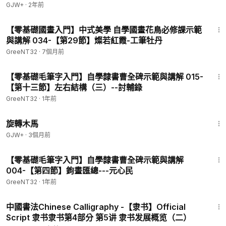
GJW+
·
2年前
2:30:47
【零基礎國畫入門】中式美學 自學國畫花鳥必修課示範
與講解 034-【第29節】燦若紅霞-工筆牡丹
GreeNT32
·
7個月前
1:49:55
【零基礎毛筆字入門】自學隸書曹全碑示範與講解 015-
【第十三節】左右結構（三）--討輔錄
GreeNT32
·
1年前
1:53:33
旋轉木馬
GJW+
·
3個月前
1:44:11
【零基礎毛筆字入門】自學隸書曹全碑示範與講解
004-【第四節】鉤畫匯總---元心民
GreeNT32
·
1年前
23:56
中國書法Chinese Calligraphy -【隶书】Official
Script 隶书隶书第4部分 第5讲 隶书发展概览（二）