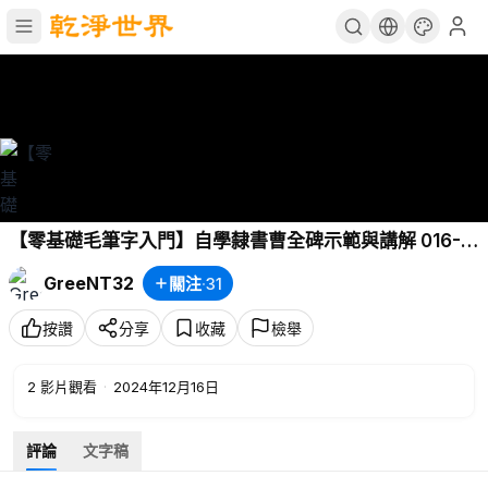
【零基礎毛筆字入門】自學隸書曹全碑示範與講解 016-
【第十四節】左右結構（四）--槐扶祖
GreeNT32
關注
·
31
按讚
分享
收藏
檢舉
2
影片觀看
·
2024年12月16日
評論
文字稿