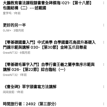
大鵬教育書法課程隸書曹全碑模塊::021-【第十八節】
包圍結構（二）---述載國
爱学坞
·
1年前
1:35:50
更好的另一半
GJW+
·
3個月前
2:09:28
【零基礎國畫入門】中式美學 自學國畫花鳥提升基礎入
門課示範與講解 030-【第30節】金眸玉爪目懸星
GreeNT32
·
6個月前
2:25:08
【零基礎毛筆字入門】自學行書王羲之蘭亭集序示範與
講解 026-【第22節】綜合臨帖（一）
GreeNT32
·
1年前
1:17
《曹全碑》草字頭書寫方法講解
闲闲自如
·
1年前
45:09
時間旅行者：2492（第三部分）