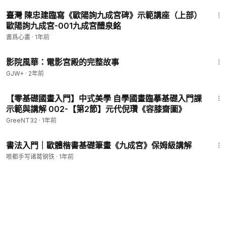
5:03
臺灣 陳忠建臨寫《歐陽詢九成宮碑》示範講座（上部）
歐陽詢九成宮-001九成宮醴泉銘
書爲心畵
·
1年前
1:23:42
影院風華：電影宮殿的完整故事
GJW+
·
2年前
2:37:19
【零基礎國畫入門】中式美學 自學國畫臨摹基礎入門課
示範與講解 002-【第2節】元代倪瓚《容膝齋圖》
GreeNT32
·
1年前
8:30
書法入門｜歐體楷書基礎筆畫《九成宮》保姆級講解
哏都手写诸葛钢铁
·
1年前