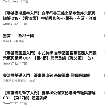
CA Society
·
2年前
1:53:09
【零基礎毛筆字入門】自學行書王羲之蘭亭集序示範與
講解 019-【第16節】 字組與佈勢---萬殊、有清、流激
GreeNT32
·
1年前
43:21
無言——極地王國
GJW+
·
7個月前
3:05:20
【零基礎國畫入門】中式美學 自學國畫臨摹基礎入門課
示範與講解 004-【第4節】元代吳鎮《漁父圖》（2）
GreeNT32
·
1年前
4:43
書法零基礎入門｜篆書嶧山碑 基礎筆畫 保姆級講解
哏都手写诸葛钢铁
·
1年前
1:53:30
【零基礎毛筆字入門】自學柳公權玄秘塔碑示範與講解
031-【第27節】通臨訓練
GreeNT32
·
1年前