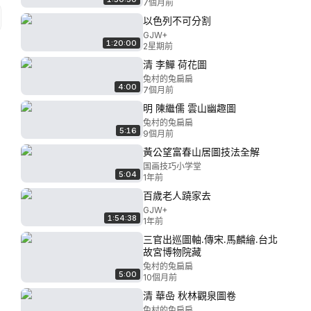
7個月前
以色列不可分割
GJW+
1:20:00
2星期前
清 李鱓 荷花圖
兔村的兔扁扁
4:00
7個月前
明 陳繼儒 雲山幽趣圖
兔村的兔扁扁
5:16
9個月前
黃公望富春山居圖技法全解
国画技巧小学堂
5:04
1年前
百歲老人蹺家去
GJW+
1:54:38
1年前
三官出巡圖軸.傳宋.馬麟繪.台北
故宮博物院藏
兔村的兔扁扁
5:00
10個月前
清 華喦 秋林觀泉圖卷
兔村的兔扁扁