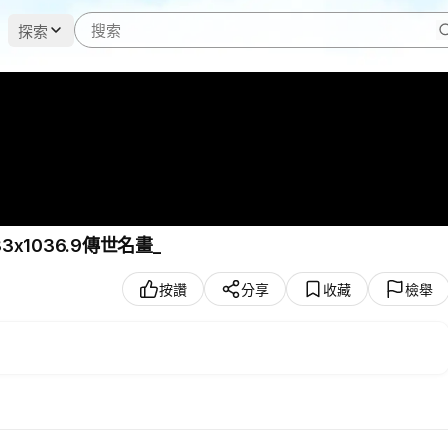
探索
1036.9傳世名畫_
按讚
分享
收藏
檢舉