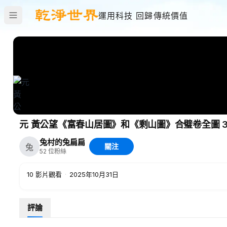
運用科技 回歸傳統價值
元 黃公望《富春山居圖》和《剩山圖》合璧卷全圖 33x
兔村的兔扁扁
兔
關注
52
位粉絲
10
影片觀看
·
2025年10月31日
評論