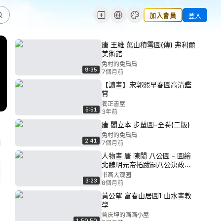
加入會員
登入
唐 王維 萬山積雪圖(傳) 弗利爾
美術館
兔村的兔扁扁
9:35
7個月前
【讀畫】宋郭熙早春圖高清鑑
賞
養正書屋
5:51
3年前
唐 閻立本 步輦圖-全卷(二版)
兔村的兔扁扁
2:41
7個月前
人物畫 唐 陳閎 八公圖 - 圖繪
北魏明元帝拓跋嗣八公決政的
歷史典故
书画大观园
3:23
8個月前
黃公望 富春山居圖1 山水畫教
學
曾庆坤的画画小屋
1:50:50