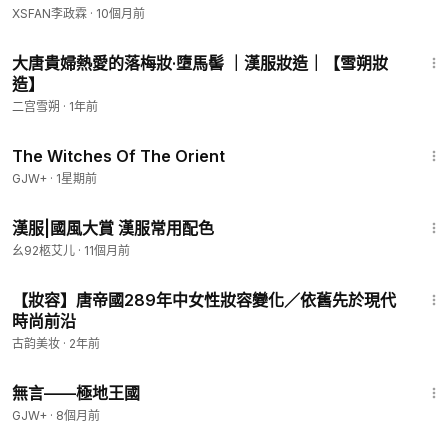
XSFAN李政霖
·
10個月前
2:32
大唐貴婦熱愛的落梅妝·墮馬髻 ｜漢服妝造｜【雪朔妝
造】
二宫雪朔
·
1年前
1:39:56
The Witches Of The Orient
GJW+
·
1星期前
3:59
漢服|國風大賞 漢服常用配色
幺92柩艾儿
·
11個月前
1:15
【妝容】唐帝國289年中女性妝容變化／依舊先於現代
時尚前沿
古韵美妆
·
2年前
43:21
無言——極地王國
GJW+
·
8個月前
2:06