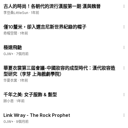
4:35
古人的時尚！各朝代的流行漢服第一期 漢與魏晉
李豆桑LittleSun
·
1年前
1:06
僅10釐米，卻入選吉尼斯世界紀錄的帽子
奇帽空間
·
1年前
11:51
極速飛馳
GJW+
·
7個月前
19:26
華夏衣裳第三屆會議-中國妝容的成型時代：漢代妝容造
型研究（李芽 上海戲劇學院）
华夏衣裳
·
1年前
1:40
千年之美: 女子服飾 & 髮型
顾小思
·
1年前
1:27:48
Link Wray - The Rock Prophet
GJW+
·
9個月前