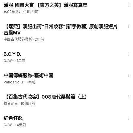
漢服|國風大賞 【東方之美】漢服寫真集
幺92柩艾儿
·
11個月前
13:29
【落熙】漢服出街“日常妝容”[新手教程] 原創漢服短片
古風MV
中國古代服飾賞析
·
2年前
1:33:24
B.O.Y.D.
GJW+
·
1年前
3:14
中國傳統服飾-藝術中國
PandaNoKF
·
1年前
6:28
【百集古代妝容】008唐代髮髻篇（上）
妆台记事
·
10個月前
1:43:32
紅色狂怒
GJW+
·
4天前