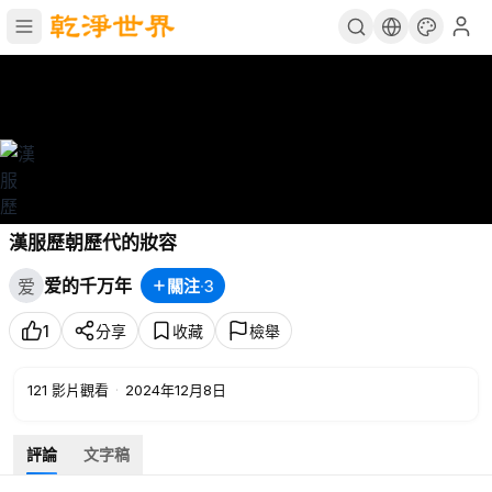
漢服歷朝歷代的妝容
爱的千万年
關注
·
3
爱
1
分享
收藏
檢舉
121
影片觀看
·
2024年12月8日
評論
文字稿