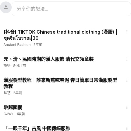
4:45
[抖音] TIKTOK Chinese traditional clothing (漢服) |
ชุดจีนโบราณ|30
Ancient Fashion
·
2年前
3:01
元、清、民國時期的漢人服飾 清代交領童裝
操箜
·
8個月前
1:01
漢服髮型教程｜誰家新燕啄春泥 春日簡單日常漢服髮型
教程
丝艺
·
2年前
1:36:23
跳越圍欄
GJW+
·
1年前
5:32
「一眼千年」古風 中國傳統服飾