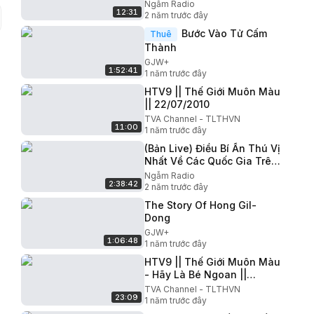
Trong Một Hố Đen’ - Cập
Ngẫm Radio
12:31
Nhật Mới Từ Các Nhà Khoa
2 năm trước đây
Học
Bước Vào Tử Cấm
Thuê
Thành
GJW+
1:52:41
1 năm trước đây
HTV9 || Thế Giới Muôn Màu
|| 22/07/2010
TVA Channel - TLTHVN
11:00
1 năm trước đây
(Bản Live) Điều Bí Ẩn Thú Vị
Nhất Về Các Quốc Gia Trên
Thế Giới (Phần 2) 2024-02-
Ngẫm Radio
2:38:42
19 16:07
2 năm trước đây
The Story Of Hong Gil-
Dong
GJW+
1:06:48
1 năm trước đây
HTV9 || Thế Giới Muôn Màu
- Hãy Là Bé Ngoan ||
11/05/2010
TVA Channel - TLTHVN
23:09
1 năm trước đây