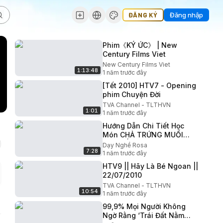
ĐĂNG KÝ
Đăng nhập
Phim《KÝ ỨC》 | New
Century Films Viet
New Century Films Viet
1:13:48
1 năm trước đây
[Tết 2010] HTV7 - Opening
phim Chuyện Đời
TVA Channel - TLTHVN
1:01
1 năm trước đây
Hướng Dẫn Chi Tiết Học
Món CHẢ TRỨNG MUỐI
NGŨ SẮC Màu Sắc Rực Rỡ
Dạy Nghề Rosa
7:28
Cho Ngày Tết Lung Linh
1 năm trước đây
Sắc Xuân
HTV9 || Hãy Là Bé Ngoan ||
22/07/2010
TVA Channel - TLTHVN
10:54
1 năm trước đây
99,9% Mọi Người Không
Ngờ Rằng ‘Trái Đất Nằm