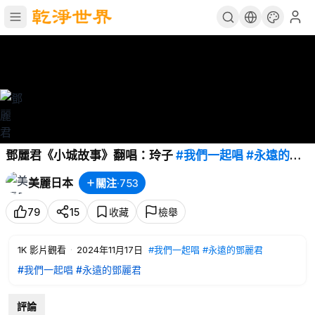
鄧麗君《小城故事》翻唱：玲子
#我們一起唱
#永遠的鄧
麗君
美麗日本
關注
·
753
79
15
收藏
檢舉
1K
影片觀看
·
2024年11月17日
#我們一起唱
#永遠的鄧麗君
#我們一起唱
#永遠的鄧麗君
評論