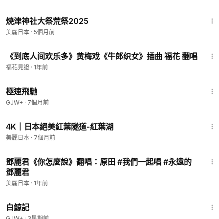
21:36
焼津神社大祭荒祭2025
美麗日本
·
5個月前
3:41
《到底人间欢乐多》黄梅戏《牛郎织女》插曲 福花 翻唱
福花見證
·
1年前
11:51
極速飛馳
GJW+
·
7個月前
38:31
4K｜日本絕美紅葉隧道-紅葉湖
美麗日本
·
7個月前
3:04
鄧麗君《你怎麼說》翻唱：原田 #我們一起唱 #永遠的
鄧麗君
美麗日本
·
1年前
1:17:11
白鯨記
GJW+
·
3星期前