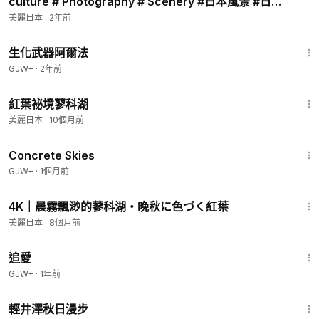
culture # Photography # Scenery #日本風景 #日本
旅行 #自然奇觀 #自然風光
美麗日本
·
2年前
1:10:26
生化武器阿爾法
GJW+
·
2年前
4:09
紅葉祕境蓼科湖
美麗日本
·
10個月前
1:44:02
Concrete Skies
GJW+
·
1個月前
31:51
4K｜晨霧飄渺的蓼科湖・晩秋に色づく紅葉
美麗日本
·
8個月前
1:39:46
追愛
GJW+
·
1年前
21:06
輕井澤秋日漫步