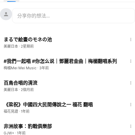
17:52
まるで絵畫のモネの池
美麗日本
·
2星期前
3:25
#我們一起唱 #你怎么说｜鄧麗君金曲｜梅楣翻唱系列
梅楣Mei Mei Music
·
3年前
2:26
百鳥合唱的清流
美麗日本
·
2個月前
3:15
《梁祝》中國四大民間傳說之一 福花 翻唱
福花見證
·
1年前
50:00
非洲故事：豹戰俱樂部
GJW+
·
1年前