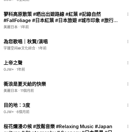
4:09
蓼科高原散策 #晒出出遊路線 #紅葉 #記錄自然
#FallFoliage #日本紅葉 #日本旅遊 #城市印象 #旅行
#travel #hydrangea #旅游
美麗日本
·
1年前
4:08
為您歌唱｜秋賢/演唱
宇蓮空间🪷文化綜合
·
1年前
1:31:48
上帝之聲
GJW+
·
1年前
3:23
衝浪是夏天給的快樂
美麗日本
·
11個月前
1:05:16
目的地：3度
GJW+
·
6個月前
9:43
桜花爛漫の候 #放鬆音樂 #Relaxing Music #Japan