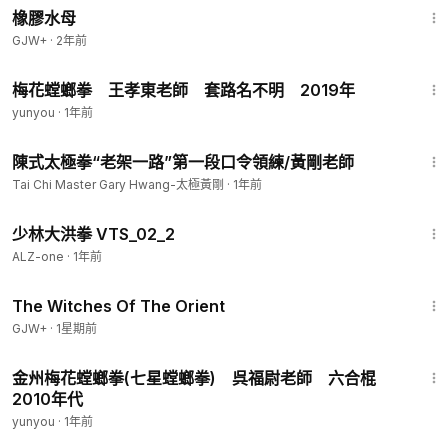
橡膠水母
GJW+
·
2年前
1:12
梅花螳螂拳 王孝東老師 套路名不明 2019年
yunyou
·
1年前
3:54
陳式太極拳“老架一路”第一段口令領練/黃剛老師
Tai Chi Master Gary Hwang-太極黃剛
·
1年前
17:30
少林大洪拳 VTS_02_2
ALZ-one
·
1年前
1:39:56
The Witches Of The Orient
GJW+
·
1星期前
13:31
金州梅花螳螂拳(七星螳螂拳) 呉福尉老師 六合棍
2010年代
yunyou
·
1年前