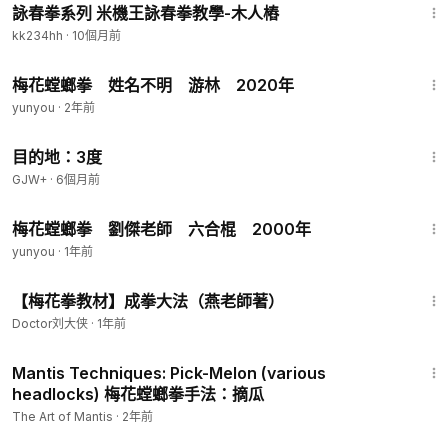
詠春拳系列 米機王詠春拳教學-木人樁
kk234hh
·
10個月前
1:01
梅花螳螂拳 姓名不明 游林 2020年
yunyou
·
2年前
1:05:16
目的地：3度
GJW+
·
6個月前
1:01
梅花螳螂拳 劉傑老師 六合棍 2000年
yunyou
·
1年前
35:44
【梅花拳教材】成拳大法（燕老師著）
Doctor刘大侠
·
1年前
2:05
Mantis Techniques: Pick-Melon (various
headlocks) 梅花螳螂拳手法：摘瓜
The Art of Mantis
·
2年前
1:19:47