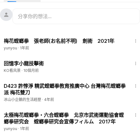
です。
原題：「鸳鸯剑」
2:06
梅花螳螂拳 張老師(お名前不明) 劍術 2021年
yunyou
·
1年前
4:13
回憶李小龍技擊術
KO看风景
·
10個月前
2:05
D423 許惇淨 精武螳螂拳教育推廣中心 台灣梅花螳螂拳
派 梅花雙刀
冰山小企鵝的生活經歷
·
4年前
21:09
太極梅花螳螂拳・六合螳螂拳 北京市武術運動協會螳
螂拳研究会 螳螂拳研究会宣傳フィルム 2017年
yunyou
·
1年前
41:31