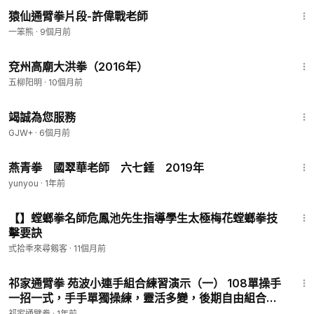
1:06
猿仙通臂拳片段-許偉戰老師
一笨熊
·
9個月前
4:33
兗州高廟大洪拳（2016年）
五柳阳明
·
10個月前
47:47
竭誠為您服務
GJW+
·
6個月前
1:38
燕青拳 國翠華老師 六七錘 2019年
yunyou
·
1年前
5:49
【】螳螂拳名師危鳳池先生指導學生太極梅花螳螂拳技
擊要訣
弎拾秊來尋剱客
·
11個月前
1:01
祁家通臂拳 苑波小連手組合練習演示（一） 108單操手
一招一式，手手單獨操練，靈活多變，後期自由組合打
出自己風格特點的技擊小連手
祁家通臂拳
·
1年前