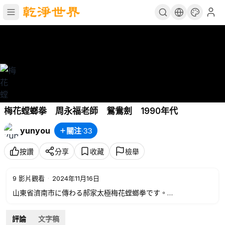
梅花螳螂拳 周永福老師 鴛鴦劍 1990年代
yunyou
關注
·
33
按讚
分享
收藏
檢舉
9
影片觀看
·
2024年11月16日
山東省濟南市に傳わる郝家太極梅花螳螂拳です。
周永福老師はご兄弟の周永祥老師と共に青島市國術館で学ば
れ、その途上で郝家太極梅花螳螂拳の郝恒禄公に学ばれたそう
評論
文字稿