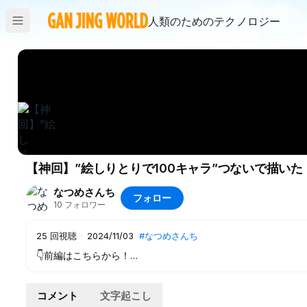
人類のためのテクノロジー
【神回】”絵しりとりで100キャラ”つないで描い
なつめさんち
フォロー
10
フォロワー
25
回視聴
·
2024/11/03
#なつめさんち
👇前編はこちらから！
https://youtu.be/WErRmbe0X74?si=xQ_caVw-MNNn0i5t
ついに！！！完結！！！！
コメント
文字起こし
漫画読み返したくなっちゃう企画でした…🥹