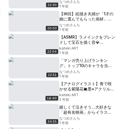
きまくったら最高の時間にな
なつめさんち
22:30
りました…
1 年前
【神回】絵描き夫婦が「1才の
娘に選んでもらった画材」だ
けで絵を描いて、娘にプレゼ
なつめさんち
20:03
ントしたら最高に幸せな気持
1 年前
ちになりました…
【ASMR】ラメインクをブレン
ドして宝石を描く音💎
SOUND of Drawing with
kaiteki ART
23:04
glass pen & Mixing glitter
1 年前
inks✨
「マンガ売り上げランキン
グ」トップ10のキャラを当て
て"描き切る"まで終われませ
なつめさんち
22:51
ん…
1 年前
【アナログイラスト】青で咲
かせる紫陽花🐌墨×アクリルガ
ッシュ Illustration drawn
kaiteki ART
16:40
with blue ink and acrylic
2 年前
gouache, hydrangea
嬉しくて泣きそう…大好きな
「超有名映画」からイラスト
の依頼をいただきました…
なつめさんち
34:55
1 年前