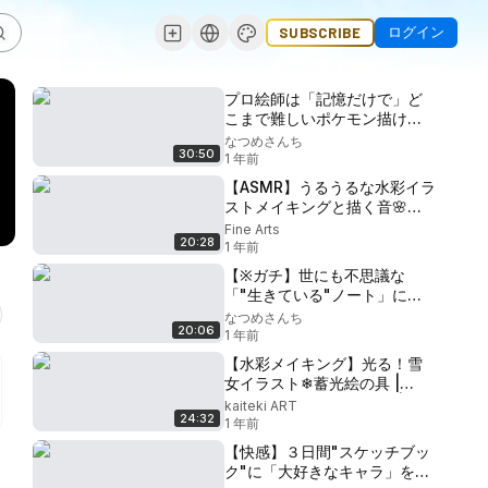
ログイン
SUBSCRIBE
プロ絵師は「記憶だけで」ど
こまで難しいポケモン描ける
の？？？【レベル100チャレン
なつめさんち
30:50
ジ】
1 年前
【ASMR】うるうるな水彩イラ
ストメイキングと描く音🌸
Watercolor Painting, Water
Fine Arts
20:28
1 年前
【※ガチ】世にも不思議な
「"生きている"ノート」にお
絵描きしたら、ヤバすぎまし
なつめさんち
20:06
た…
1 年前
【水彩メイキング】光る！雪
女イラスト❄蓄光絵の具 |
Watercolor illustration | 🎨
kaiteki ART
24:32
Japanese Yokai, Yuki
1 年前
Onna, Luminescence
【快感】３日間"スケッチブッ
Paints
ク"に「大好きなキャラ」を描