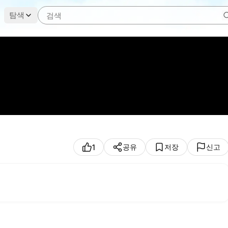
탐색
공유
저장
신고
1