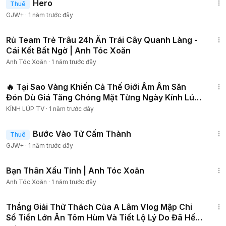
Hero
Thuê
GJW+
·
1 năm trước đây
20:09
Rủ Team Trẻ Trâu 24h Ăn Trái Cây Quanh Làng -
Cái Kết Bất Ngờ | Anh Tóc Xoăn
Anh Tóc Xoăn
·
1 năm trước đây
18:31
🔥 Tại Sao Vàng Khiến Cả Thế Giới Ầm Ầm Săn
Đón Dù Giá Tăng Chóng Mặt Từng Ngày Kính Lúp
TV
KÍNH LÚP TV
·
1 năm trước đây
1:52:41
Bước Vào Tử Cấm Thành
Thuê
GJW+
·
1 năm trước đây
11:47
Bạn Thân Xấu Tính | Anh Tóc Xoăn
Anh Tóc Xoăn
·
1 năm trước đây
23:21
Thắng Giải Thử Thách Của A Lâm Vlog Mập Chi
Số Tiền Lớn Ăn Tôm Hùm Và Tiết Lộ Lý Do Đã Hết