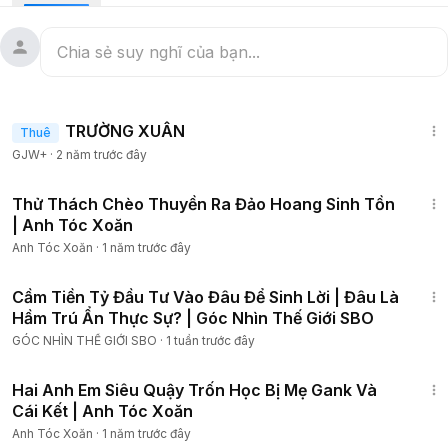
Thùy Anh đã bắt tay vào làm một dụng cụ thổi bong bóng
siêu to khổng lồ và cái kết... Các bạn hãy cùng theo dõi đến
hết video xem ai sẽ là người chiến thắng nhé !!!
▬▬▬▬▬▬▬▬▬▬▬▬▬▬▬▬▬▬▬▬▬▬▬▬
* HÃY LIKE, SHARE, BÌNH LUẬN VÀ ĐĂNG KÝ Kênh để ủng hộ
1:25:38
Mình nhé!!!
TRƯỜNG XUÂN
Thuê
☞ Facebook cá nhân của mình:
https://www.facebook.com/
GJW+
·
2 năm trước đây
dtocxoan
* Mọi ý kiến đóng góp hoặc Tài Trợ, Quảng Cáo, xin liên hệ
21:47
qua gmail:
anhtocxoan294@gmail.com
Thử Thách Chèo Thuyền Ra Đảo Hoang Sinh Tồn
* Nếu có bất kì vấn đề nào liên quan đến bản quyền, vui
| Anh Tóc Xoăn
lòng liên hệ qua địa chỉ Gmail của mình để chúng mình cùng
Anh Tóc Xoăn
·
1 năm trước đây
tìm hướng giải quyết nhé !!!
10:04
----------------------------------------------------------------
Cầm Tiền Tỷ Đầu Tư Vào Đâu Để Sinh Lời | Đâu Là
♬ Âm nhạc trong video:
Hầm Trú Ẩn Thực Sự? | Góc Nhìn Thế Giới SBO
GÓC NHÌN THẾ GIỚI SBO
·
1 tuần trước đây
12:28
Hai Anh Em Siêu Quậy Trốn Học Bị Mẹ Gank Và
Cái Kết | Anh Tóc Xoăn
Anh Tóc Xoăn
·
1 năm trước đây