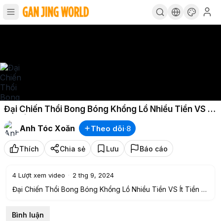
Đại Chiến Thổi Bong Bóng Khổng Lồ Nhiều Tiền VS Ít
Tiền | Anh Tóc Xoăn
Anh Tóc Xoăn
Theo dõi
·
8
Thích
Chia sẻ
Lưu
Báo cáo
4
Lượt xem video
·
2 thg 9, 2024
Đại Chiến Thổi Bong Bóng Khổng Lồ Nhiều Tiền VS Ít Tiền |
Anh Tóc Xoăn
* Sau khi nhận lời thách thức của bạn Tóc Xoăn nhà giàu,
Bình luận