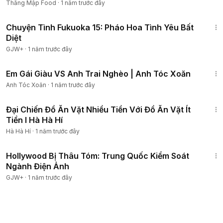
Tiền
Thằng Mập Food
·
1 năm trước đây
50:20
Chuyện Tình Fukuoka 15: Pháo Hoa Tình Yêu Bất
Diệt
GJW+
·
1 năm trước đây
11:52
Em Gái Giàu VS Anh Trai Nghèo | Anh Tóc Xoăn
Anh Tóc Xoăn
·
1 năm trước đây
11:37
Đại Chiến Đồ Ăn Vặt Nhiều Tiền Với Đồ Ăn Vặt Ít
Tiền I Hà Hà Hí
Hà Hà Hí
·
1 năm trước đây
1:03:56
Hollywood Bị Thâu Tóm: Trung Quốc Kiểm Soát
Ngành Điện Ảnh
GJW+
·
1 năm trước đây