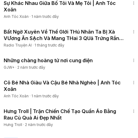
Sự Khác Nhau Giữa Bố Tôi Và Mẹ Tôi | Anh Tóc
Xoăn
Anh Tóc Xoăn
·
1 năm trước đây
2:17:19
Bất Ngờ Xuyên Về Thế GIới THú Nhân Ta BỊ Xà
VƯơng Ăn SẠch Và Mang THai 3 QUả Trứng Rắn
Cấp 9 P2
Radio Truyện AI
·
1 tháng trước đây
1:28:27
Những chàng hoàng tử nơi cung điện
GJW+
·
2 năm trước đây
11:55
Cô Bé Nhà Giàu Và Cậu Bé Nhà Nghèo | Anh Tóc
Xoăn
Anh Tóc Xoăn
·
1 năm trước đây
8:18
Hưng Troll | Trận Chiến Chế Tạo Quần Áo Bằng
Rau Củ Quả Ai Đẹp Nhất
Hưng Troll
·
2 năm trước đây
1:34:36