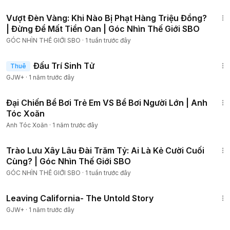
13:27
Vượt Đèn Vàng: Khi Nào Bị Phạt Hàng Triệu Đồng?
| Đừng Để Mất Tiền Oan | Góc Nhìn Thế Giới SBO
GÓC NHÌN THẾ GIỚI SBO
·
1 tuần trước đây
2:13:02
Đấu Trí Sinh Tử
Thuê
GJW+
·
1 năm trước đây
16:03
Đại Chiến Bể Bơi Trẻ Em VS Bể Bơi Người Lớn | Anh
Tóc Xoăn
Anh Tóc Xoăn
·
1 năm trước đây
10:55
Trào Lưu Xây Lâu Đài Trăm Tỷ: Ai Là Kẻ Cười Cuối
Cùng? | Góc Nhìn Thế Giới SBO
GÓC NHÌN THẾ GIỚI SBO
·
1 tuần trước đây
1:10:27
Leaving California- The Untold Story
GJW+
·
1 năm trước đây
11:31