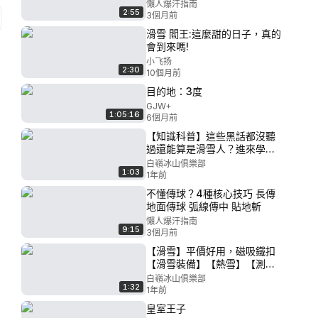
懶人爆汗指南
2:55
3個月前
滑雪 閻王:這麼甜的日子，真的
會到來嗎!
小飞扬
2:30
10個月前
目的地：3度
GJW+
1:05:16
6個月前
【知識科普】這些黑話都沒聽
過還能算是滑雪人？進來學
學？
白嶺冰山俱樂部
1:03
1年前
不懂傳球？4種核心技巧 長傳
地面傳球 弧線傳中 貼地斬
懶人爆汗指南
9:15
3個月前
【滑雪】平價好用，磁吸鐵扣
【滑雪裝備】【熱雪】【測
評】
白嶺冰山俱樂部
1:32
1年前
皇室王子