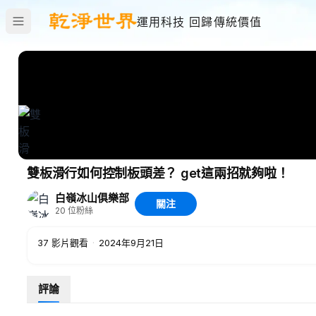
運用科技 回歸傳統價值
雙板滑行如何控制板頭差？ get這兩招就夠啦！
白嶺冰山俱樂部
關注
20
位粉絲
37
影片觀看
·
2024年9月21日
評論