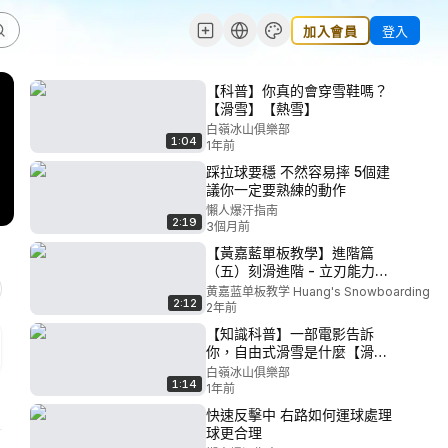
加入會員
登入
【科普】你真的會穿雪鞋嗎？
【滑雪】【熱雪】
白嶺冰山俱樂部
1:04
1年前
踩拉球要穩 不然容易摔 5個建
議你一定要熟練的動作
懶人爆汗指南
2:19
3個月前
【黃嘉藍單板教學】進階篇
（五）刻滑進階 - 立刃能力特
訓！
黄嘉蓝单板教学 Huang's Snowboarding
2:12
2年前
【知識科普】一部電影告訴
你，自由式滑雪是什麼【滑
雪】
白嶺冰山俱樂部
1:14
1年前
快速反擊中 右路如何運球處理
球更合理