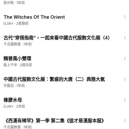
安州牧
·
1年前
1:39:56
The Witches Of The Orient
GJW+
·
2星期前
14:53
古代“穿搭指南”，一起來看中國古代服飾文化展（4）
千古服飾賞
·
1年前
3:08
魏晉風小雙環
髮上千年
·
2個月前
3:21
中國古代服飾文化展：繁盛的大唐（二）典雅大氣
华服志
·
1年前
1:19:47
橡膠水母
GJW+
·
2年前
9:07
《西漢有稀罕》第一季 第二集《這才是漢服本服》
千古服飾賞
·
1年前