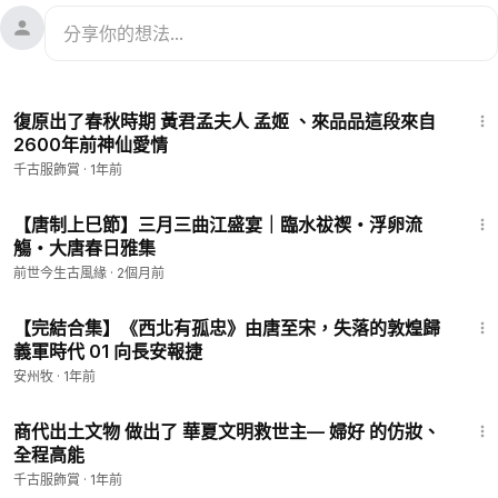
6:45
復原出了春秋時期 黃君孟夫人 孟姬 、來品品這段來自
2600年前神仙愛情
千古服飾賞
·
1年前
2:57
【唐制上巳節】三月三曲江盛宴｜臨水祓禊・浮卵流
觴・大唐春日雅集
前世今生古風緣
·
2個月前
15:47
【完結合集】《西北有孤忠》由唐至宋，失落的敦煌歸
義軍時代 01 向長安報捷
安州牧
·
1年前
8:10
商代出土文物 做出了 華夏文明救世主— 婦好 的仿妝、
全程高能
千古服飾賞
·
1年前