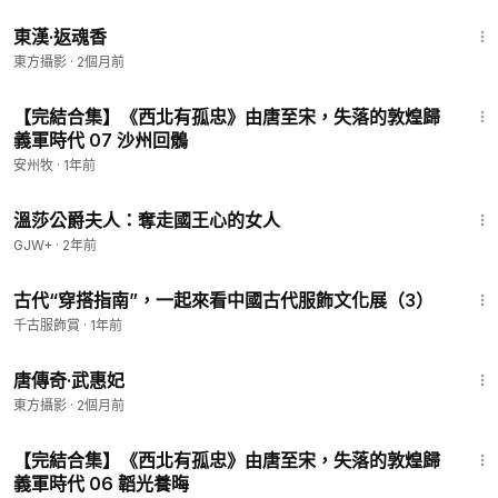
1:28
東漢·返魂香
東方攝影
·
2個月前
13:04
【完結合集】《西北有孤忠》由唐至宋，失落的敦煌歸
義軍時代 07 沙州回鶻
安州牧
·
1年前
45:22
溫莎公爵夫人：奪走國王心的女人
GJW+
·
2年前
11:35
古代“穿搭指南”，一起來看中國古代服飾文化展（3）
千古服飾賞
·
1年前
1:10
唐傳奇·武惠妃
東方攝影
·
2個月前
12:09
【完結合集】《西北有孤忠》由唐至宋，失落的敦煌歸
義軍時代 06 韜光養晦