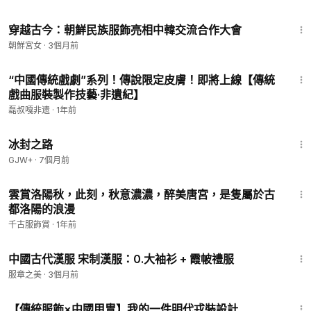
5:31
穿越古今：朝鮮民族服飾亮相中韓交流合作大會
朝鮮宮女
·
3個月前
1:05
“中國傳統戲劇”系列！傳說限定皮膚！即將上線【傳統
戲曲服裝製作技藝·非遺紀】
磊叔嘎非遗
·
1年前
24:30
冰封之路
GJW+
·
7個月前
1:32
雲賞洛陽秋，此刻，秋意濃濃，醉美唐宮，是隻屬於古
都洛陽的浪漫
千古服飾賞
·
1年前
3:02
中國古代漢服 宋制漢服：0.大袖衫 + 霞帔禮服
服章之美
·
3個月前
1:37
【傳統服飾×中國甲冑】我的一件明代戎裝設計