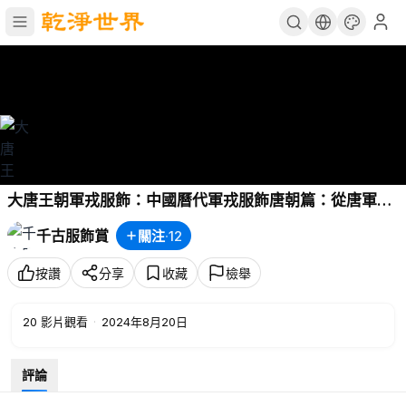
大唐王朝軍戎服飾：中國曆代軍戎服飾唐朝篇：從唐軍突
厥高句麗吐蕃到張議潮歸義軍
千古服飾賞
關注
·
12
按讚
分享
收藏
檢舉
20
影片觀看
·
2024年8月20日
評論