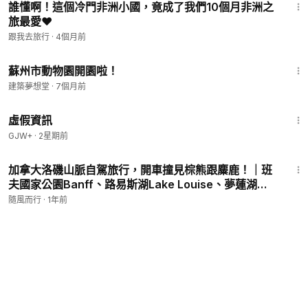
誰懂啊！這個冷門非洲小國，竟成了我們10個月非洲之
旅最愛❤️
跟我去旅行
·
4個月前
1:15
蘇州市動物園開園啦！
建築夢想堂
·
7個月前
2:39:28
虛假資訊
GJW+
·
2星期前
11:36
加拿大洛磯山脈自駕旅行，開車撞見棕熊跟麋鹿！｜班
夫國家公園Banff、路易斯湖Lake Louise、夢蓮湖
Lake Moraine、Jasper國家公園、精靈 #旅遊#加拿
隨風而行
·
1年前
大