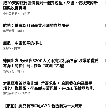
把20天的旅行裝備裝到一個背包里，然後，去秋天的新
疆跟牧民轉場
小林去看看
·
4個月前
5:27
航拍：俄羅斯阿爾泰共和國的自然風光
美麗瞬間
·
1年前
1:02:15
無盡：中東和平的掙扎
GJW+
·
1年前
12:33
德国出发 6天5夜3200人民币搞定机酒食宿 吹爆希腊爱
琴海上的神仙岛 #旅遊 #歐洲 #希臘
隨風而行
·
1年前
14:55
肯尼亞我曾以為非洲=荒野求生， 直到我在內羅畢用一
部老年機轉賬、坐高鐵去蒙巴薩、在CBD喝精品咖啡…
原來，偏見比距離更遠。 這趟旅程，治好了我的“想象
跟我去旅行
·
4個月前
症”。
3:29
【航拍】奧克蘭市中心CBD 新西蘭第一大城市