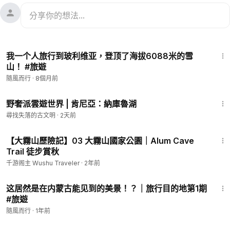
20:27
我一个人旅行到玻利维亚，登顶了海拔6088米的雪
山！ #旅遊
隨風而行
·
8個月前
1:25
野奢派雲遊世界 | 肯尼亞：納庫魯湖
尋找失落的古文明
·
2天前
4:53
【大霧山歷險記】03 大霧山國家公園｜Alum Cave
Trail 徒步賞秋
千游阁主 Wushu Traveler
·
2年前
7:26
这居然是在内蒙古能见到的美景！？｜旅行目的地第1期
#旅遊
隨風而行
·
1年前
3:04