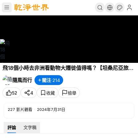
飛18個小時去非洲看動物大遷徙值得嗎？【坦桑尼亞旅行
參考】
隨風而行
關注
·
214
52
4
收藏
檢舉
227
影片觀看
·
2024年7月31日
評論
文字稿