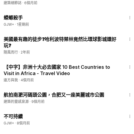
建築細節誌
·
6個月前
1:19:18
蠑螈殺手
GJW+
·
1星期前
4:33
美國最有趣的徒步❓哈利波特禁林竟然比環球影城還好
玩❓
隨風而行
·
2年前
14:04
【中字】非洲十大必去國家 10 Best Countries to
Visit in Africa - Travel Video
遠方與我
·
4個月前
1:58
航拍南淝河碼頭公園，合肥又一座美麗城市公園
建築的靈感泉源
·
9個月前
35:10
不可持續
GJW+
·
8個月前
15:03