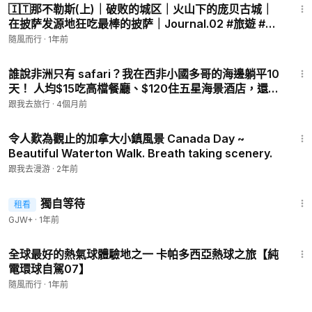
🇮🇹那不勒斯(上)｜破败的城区｜火山下的庞贝古城｜
在披萨发源地狂吃最棒的披萨｜Journal.02 #旅遊 #義
大利
隨風而行
·
1年前
9:51
誰說非洲只有 safari？我在西非小國多哥的海邊躺平10
天！ 人均$15吃高檔餐廳、$120住五星海景酒店，還能
用里程免費飛✈️ 洛美真的被嚴重低估了
跟我去旅行
·
4個月前
6:59
令人歎為觀止的加拿大小鎮風景 Canada Day ~
Beautiful Waterton Walk. Breath taking scenery.
跟我去漫游
·
2年前
1:50:45
獨自等待
租看
GJW+
·
1年前
16:02
全球最好的熱氣球體驗地之一 卡帕多西亞熱球之旅【純
電環球自駕07】
隨風而行
·
1年前
19:43