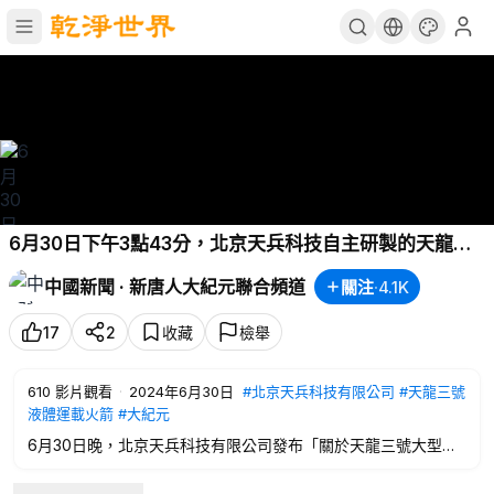
6月30日下午3點43分，北京天兵科技自主研製的天龍三
號液體運載火箭在河南鞏義市綜合試驗中心開展了一子級
中國新聞 · 新唐人大紀元聯合頻道
關注
·
4.1K
九機並聯動力系統熱試車。 ｜
#中國新聞
新唐人大紀元聯
合頻道
17
2
收藏
檢舉
610
影片觀看
·
2024年6月30日
#北京天兵科技有限公司
#天龍三號
液體運載火箭
#大紀元
6月30日晚，北京天兵科技有限公司發布「關於天龍三號大型液
體運載火箭一子級動力系統試車的情況說明」稱，6月30日下午3
點43分，北京天兵科技自主研製的天龍三號液體運載火箭在河南