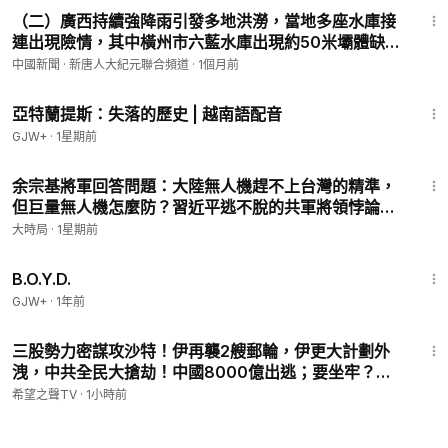
（二）廣西持續強降雨引發多地洪澇，當地多座水庫接
連出現險情，其中橫州市六藍水庫出現約50米壩體缺
口，下游多個鄉鎮嚴重受災。｜ #中國新聞 新唐人大紀
中國新聞 · 新唐人大紀元聯合頻道
·
1個月前
元聯合頻道
43:00
亞特蘭提斯：失落的歷史 | 越南語配音
GJW+
·
1星期前
21:16
余宗基將軍回答問題：大陸無人機趕不上台灣的精準，
但巨量無人機怎麼防？習近平逃不脫的共軍將領悖論；
中共國用稀土做武器有用嗎？【直播話題選粹】｜早安
大時局
·
1星期前
中國｜大時局 @GoodMorning-China
1:33:24
B.O.Y.D.
GJW+
·
1年前
18:29
三股勢力密謀攻沙特！伊再襲2艘郵輪，伊更大計劃外
洩，中共全民大搶劫！中國8000億出逃；要坐牢？福
西真慌了；川普發重磅政府令！誰敢來美生寶兒【北美
希望之聲TV
·
1小時前
新聞】