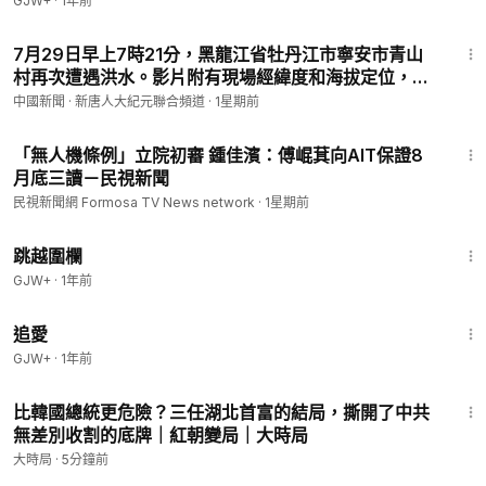
GJW+
·
1年前
1:10
7月29日早上7時21分，黑龍江省牡丹江市寧安市青山
村再次遭遇洪水。影片附有現場經緯度和海拔定位，畫
面顯示黃褐色洪水高速穿過村莊，淹沒道路、院落和民
中國新聞 · 新唐人大紀元聯合頻道
·
1星期前
房周邊，多輛汽車泡在水中，一輛挖掘機進入急流搶
2:17
險。｜#中國新聞 新唐人大紀元聯合頻道
「無人機條例」立院初審 鍾佳濱：傅崐萁向AIT保證8
月底三讀－民視新聞
民視新聞網 Formosa TV News network
·
1星期前
1:36:23
跳越圍欄
GJW+
·
1年前
1:39:46
追愛
GJW+
·
1年前
18:26
比韓國總統更危險？三任湖北首富的結局，撕開了中共
無差別收割的底牌｜紅朝變局｜大時局
大時局
·
5分鐘前