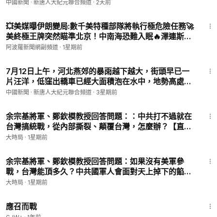
階倒灌地下商鋪，店內人員搶救物品，並臨時架設金屬
中國新聞 · 新唐人大紀元聯合頻道
·
2天前
大紀元為您提供快速及時的傳播窗口，將您看到、聽到的最新情
擋水板。現場地下出口狹窄，若積水繼續上漲，人員可
14:23
況、百姓心聲與訴求以影片、照片、文字的形式發表在國際媒
能被困，並面臨漏電、觸電危險。｜#中國新聞 新唐人
💥美媒曝伊朗變局:數千美特種部隊將執行極危險任務🚀
體，讓全球了解真相，並給予全力的支持與幫助！
大紀
美終極王牌突然瞄準北京！中南海恐難入眠🔥澤連斯基
💠 大紀元時報 ：
https://www.epochtimes.com​
突撂狠話 下個目標是克林姆林宮?💥烏軍打崩俄機械化
阿波羅新聞網副頻道
·
1星期前
💠 新唐人網站：
https://www.ntdtv.com
部隊!13戰車成廢鐵🇺🇸川普空襲喊咔內幕【Z】
💠 中國新聞推特：
https://twitter.com/china_epoch​​
1:42
7月12日上午，河北燕郊的暴雨越下越大，街頭早已一
🍀 乾淨世界：
https://www.ganjingworld.com/zh-TW/channel/
片汪洋，低窪出轎車已經大面積泡在水中，地勢高處，
uWPaBWR88QHyh
小車非常艱難形式。當地人抱怨，一下大雨，燕郊就要
© All Rights Reserved.
中國新聞 · 新唐人大紀元聯合頻道
·
3星期前
遭殃。｜#中國新聞 新唐人大紀元聯合頻道
15:54
余宗基將軍、鄭欽模教授回答問題：：中共打不過就在
台灣搞統戰，從內部撕裂、顛覆台灣，怎麼辦？【直播
話題選粹】｜早安中國｜大時局 @GoodMorning-
大時局
·
1星期前
China
22:48
余宗基將軍、鄭欽模教授回答問題：如果沒有美軍參
戰，台灣能頂多久？中共國軍人會面對天上掉下的餡餅
【直播話題選粹】｜早安中國｜大時局
大時局
·
1星期前
@GoodMorning-China
1:40:29
應召而戰