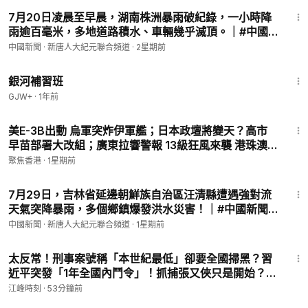
2:15
7月20日凌晨至早晨，湖南株洲暴雨破紀錄，一小時降
雨逾百毫米，多地道路積水、車輛幾乎滅頂。｜#中國
新聞 新唐人大紀元聯合頻道
中國新聞 · 新唐人大紀元聯合頻道
·
2星期前
2:26:39
銀河補習班
GJW+
·
1年前
19:00
美E-3B出動 烏軍突炸伊軍艦；日本政壇將變天？高市
早苗部署大改組；廣東拉響警報 13級狂風來襲 港珠澳
橋關閉 【今日看點】
聚焦香港
·
1星期前
1:09
7月29日，吉林省延邊朝鮮族自治區汪清縣遭遇強對流
天氣突降暴雨，多個鄉鎮爆發洪水災害！｜#中國新聞
新唐人大紀元聯合頻道
中國新聞 · 新唐人大紀元聯合頻道
·
1星期前
23:12
太反常！刑事案號稱「本世紀最低」卻要全國掃黑？習
近平突發「1年全國內鬥令」！抓捕張又俠只是開始？特
務治國與秘密打造「第二武裝」反向圍剿軍隊【江峰漫
江峰時刻
·
53分鐘前
談20260806第1247期】#中國時局
5:07