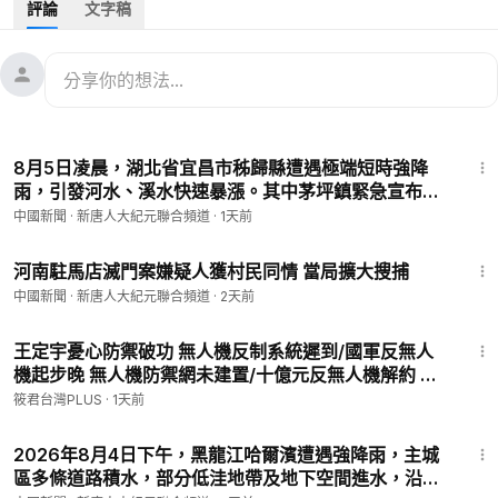
評論
文字稿
鞏義市綜合試驗中心開展了一子級九機並聯動力系統熱試車。試
車過程中，一子級火箭正常點火，發動機推力達到820噸，因箭
體與試驗台連接處結構失效，一子級火箭脫離發射台，在升空
後，箭上計算機主動關機，火箭跌落在距離試車台西南1.5公里的
深山中，箭體跌落山中後解體。
2:06
#北京天兵科技有限公司
#天龍三號液體運載火箭
#大紀元
8月5日凌晨，湖北省宜昌市秭歸縣遭遇極端短時強降
雨，引發河水、溪水快速暴漲。其中茅坪鎮緊急宣布停
1. 秉承普世價值，堅持獨立的原則，維護民眾的知情權，捍衛新
工、停產、停課、停運、停業措施｜#中國新聞 新唐人
中國新聞 · 新唐人大紀元聯合頻道
·
1天前
聞自由，提倡信仰自由、言論自由、集會自由，尊重人權。
大紀元聯合頻道
2. 為真相護航，為沉默發聲，始終將讀者的利益放在首位。
5:35
💎 商業合作：
djynews@epochtimes.nyc
河南駐馬店滅門案嫌疑人獲村民同情 當局擴大搜捕
💎 捐款：
https://donate.epochtimes.com/
中國新聞 · 新唐人大紀元聯合頻道
·
2天前
❤️ 留下Email，第一時間收取更新消息！
14:57
https://www.epochtimes.com/b5/subscribe.htm
王定宇憂心防禦破功 無人機反制系統遲到/國軍反無人
💎 Telegram：
https://t.me/djynews​
機起步晚 無人機防禦網未建置/十億元反無人機解約 顧
💎 Twitter：
https://twitter.com/dajiyuan
立雄坦承反制不足/反無人機未納入指管 指管系統無人
筱君台灣PLUS
·
1天前
💎 Facebook：
https://www.facebook.com/djy.news​
機掛零｜20260805｜
3:09
💎 IＧ：
https://www.instagram.com/china_epochtimes/
2026年8月4日下午，黑龍江哈爾濱遭遇強降雨，主城
💠 爆料平台：+1 (201) 614-3989 ；
talkdjy@gmail.com
--- 若
區多條道路積水，部分低洼地帶及地下空間進水，沿台
您身在中國，能獲取第一手真實資訊，卻又無法自由表達心聲，