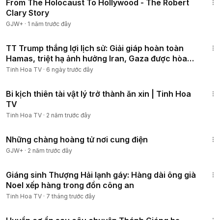
From The Holocaust To Hollywood - The Robert
Clary Story
GJW+
·
1 năm trước đây
23:21
TT Trump thắng lợi lịch sử: Giải giáp hoàn toàn
Hamas, triệt hạ ảnh hưởng Iran, Gaza được hòa
bình
Tinh Hoa TV
·
6 ngày trước đây
3:05
Bi kịch thiên tài vật lý trở thành ăn xin | Tinh Hoa
TV
Tinh Hoa TV
·
2 năm trước đây
1:28:27
Những chàng hoàng tử nơi cung điện
GJW+
·
2 năm trước đây
12:33
Giáng sinh Thượng Hải lạnh gáy: Hàng dài ông già
Noel xếp hàng trong đồn công an
Tinh Hoa TV
·
7 tháng trước đây
9:42