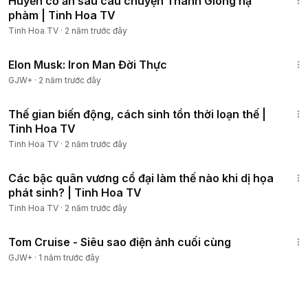
Huyền cơ ẩn sau câu chuyện Thánh Gióng hạ
phàm | Tinh Hoa TV
Tinh Hoa TV
·
2 năm trước đây
1:14:27
Elon Musk: Iron Man Đời Thực
GJW+
·
2 năm trước đây
8:26
Thế gian biến động, cách sinh tồn thời loạn thế |
Tinh Hoa TV
Tinh Hoa TV
·
2 năm trước đây
9:22
Các bậc quân vương cổ đại làm thế nào khi dị họa
phát sinh? | Tinh Hoa TV
Tinh Hoa TV
·
2 năm trước đây
1:15:32
Tom Cruise - Siêu sao điện ảnh cuối cùng
GJW+
·
1 năm trước đây