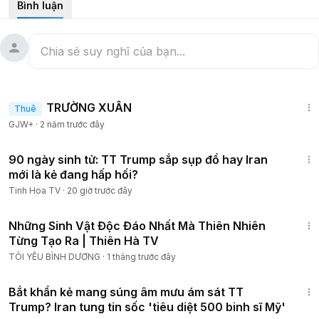
Bình luận
Chúng tôi mong muốn gửi đến Quý khán giả những thông tin
đúng đắn, xác thực, chân thật, giúp mọi người có cái nhìn
khách quan hơn về những gì đã, đang và sẽ xảy ra trong
thời gian tới!
1:25:38
TRƯỜNG XUÂN
Thuê
Tinh Hoa TV KênhChínhThức mong muốn được phục vụ Quý
GJW+
·
2 năm trước đây
khán giả tốt hơn, vì thế, đừng chần chừ gửi những phản hồi,
ý kiến, đóng góp của mọi người đến với Kênh thông qua các
21:15
bình luận, like, share hoặc qua email của kênh:
90 ngày sinh tử: TT Trump sắp sụp đổ hay Iran
mới là kẻ đang hấp hối?
Email:
bbttinhhoa@gmail.com
Tinh Hoa TV
·
20 giờ trước đây
Wesbite:
https://tinhhoa.net/
1:03:13
Fanpage:
https://www.fb.com/tinhhoa.tv
Những Sinh Vật Độc Đáo Nhất Mà Thiên Nhiên
Telegram:
https://t.me/tinhhoanet
Từng Tạo Ra | Thiên Hà TV
Đăng ký nhận tin:
https://tinhhoa.net/newsletter/
TÔI YÊU BÌNH DƯƠNG
·
1 tháng trước đây
#tinhhoatv
#tinhhoa
#tinhhoa_tv
#Shorts
22:28
Bắt khẩn kẻ mang súng âm mưu ám sát TT
Trump? Iran tung tin sốc 'tiêu diệt 500 binh sĩ Mỹ'