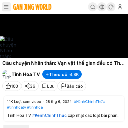
Câu chuyện Nhãn thần: Vạn vật thế gian đều có Thần
linh cai quản | Tinh Hoa TV
Tinh Hoa TV
Theo dõi
·
4.8K
100
36
Lưu
Báo cáo
1.1K
Lượt xem video
·
28 thg 6, 2024
#KênhChínhThức
#tinhhoatv
#tinhhoa
Tinh Hoa TV
#KênhChínhThức
cập nhật các loạt bài phân
tích sâu về các vấn đề đang diễn ra trong quá khứ, hiện tại
và tương lai.