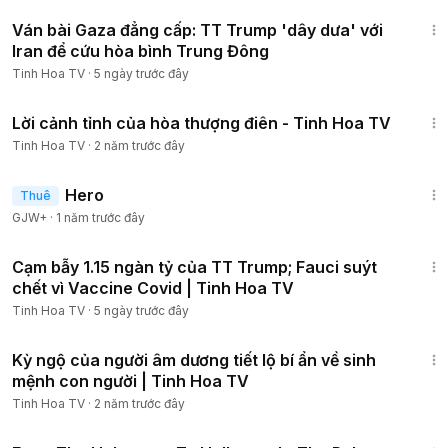
23:40
Ván bài Gaza đẳng cấp: TT Trump 'dây dưa' với
Iran để cứu hòa bình Trung Đông
Tinh Hoa TV
·
5 ngày trước đây
6:23
Lời cảnh tỉnh của hòa thượng điên - Tinh Hoa TV
Tinh Hoa TV
·
2 năm trước đây
1:34:36
Hero
Thuê
GJW+
·
1 năm trước đây
25:18
Cạm bẫy 1.15 ngàn tỷ của TT Trump; Fauci suýt
chết vì Vaccine Covid | Tinh Hoa TV
Tinh Hoa TV
·
5 ngày trước đây
18:11
Kỳ ngộ của người âm dương tiết lộ bí ẩn về sinh
mệnh con người | Tinh Hoa TV
Tinh Hoa TV
·
2 năm trước đây
49:15