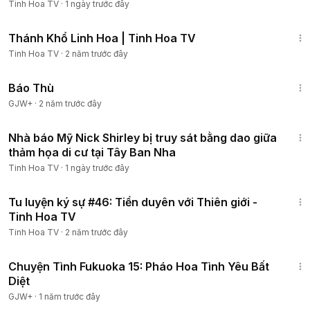
Tinh Hoa TV
·
1 ngày trước đây
7:19
Thánh Khổ Linh Hoa | Tinh Hoa TV
Tinh Hoa TV
·
2 năm trước đây
1:31:04
Báo Thù
GJW+
·
2 năm trước đây
22:20
Nhà báo Mỹ Nick Shirley bị truy sát bằng dao giữa
thảm họa di cư tại Tây Ban Nha
Tinh Hoa TV
·
1 ngày trước đây
10:07
Tu luyện ký sự #46: Tiền duyên với Thiên giới -
Tinh Hoa TV
Tinh Hoa TV
·
2 năm trước đây
50:20
Chuyện Tình Fukuoka 15: Pháo Hoa Tình Yêu Bất
Diệt
GJW+
·
1 năm trước đây