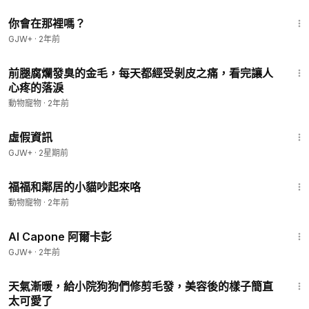
1:50:52
你會在那裡嗎？
GJW+
·
2年前
8:25
前腿腐爛發臭的金毛，每天都經受剝皮之痛，看完讓人
心疼的落淚
動物寵物
·
2年前
2:39:28
虛假資訊
GJW+
·
2星期前
2:16
福福和鄰居的小貓吵起來咯
動物寵物
·
2年前
40:45
Al Capone 阿爾卡彭
GJW+
·
2年前
8:26
天氣漸暖，給小院狗狗們修剪毛發，美容後的樣子簡直
太可愛了