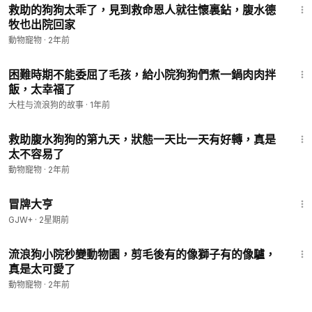
救助的狗狗太乖了，見到救命恩人就往懷裏鉆，腹水德
牧也出院回家
動物寵物
·
2年前
8:38
困難時期不能委屈了毛孩，給小院狗狗們煮一鍋肉肉拌
飯，太幸福了
大柱与流浪狗的故事
·
1年前
8:11
救助腹水狗狗的第九天，狀態一天比一天有好轉，真是
太不容易了
動物寵物
·
2年前
1:29:59
冒牌大亨
GJW+
·
2星期前
8:34
流浪狗小院秒變動物園，剪毛後有的像獅子有的像驢，
真是太可愛了
動物寵物
·
2年前
8:01