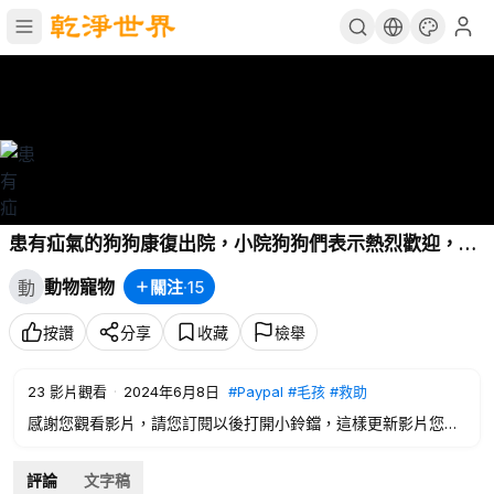
患有疝氣的狗狗康復出院，小院狗狗們表示熱烈歡迎，場
面太和諧了
動物寵物
關注
·
15
動
按讚
分享
收藏
檢舉
23
影片觀看
·
2024年6月8日
#Paypal
#毛孩
#救助
感謝您觀看影片，請您訂閱以後打開小鈴鐺，這樣更新影片您就
能在第一時 間收到消息。
如果您想要獻出自己的一份愛心幫助毛孩子們可以聯繫我們！
評論
文字稿