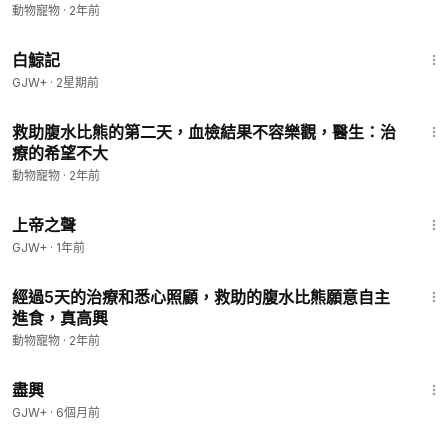
動物寵物
·
2年前
1:17:11
白鯨記
GJW+
·
2星期前
8:30
救助腹水比熊的第二天，血檢結果不容樂觀，醫生：治
療的希望不大
動物寵物
·
2年前
1:31:48
上帝之聲
GJW+
·
1年前
8:12
經過5天的治療和悉心照顧，救助的腹水比熊願意自主
進食，真高興
動物寵物
·
2年前
1:01:24
盡興
GJW+
·
6個月前
8:37