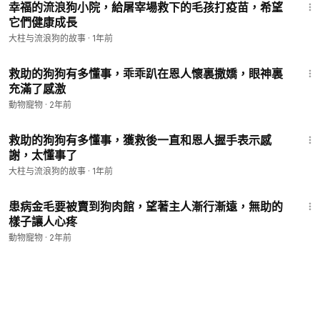
幸福的流浪狗小院，給屠宰場救下的毛孩打疫苗，希望
它們健康成長
大柱与流浪狗的故事
·
1年前
8:09
救助的狗狗有多懂事，乖乖趴在恩人懷裏撒嬌，眼神裏
充滿了感激
動物寵物
·
2年前
8:44
救助的狗狗有多懂事，獲救後一直和恩人握手表示感
謝，太懂事了
大柱与流浪狗的故事
·
1年前
8:05
患病金毛要被賣到狗肉館，望著主人漸行漸遠，無助的
樣子讓人心疼
動物寵物
·
2年前