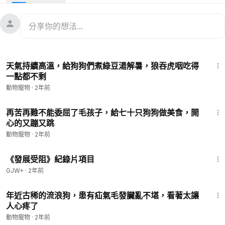
Wechat:z19806063375
#Paypal
:
https://www.paypal.com/paypalme/z19806063375
https://www.youtube.com/@dazhuyuliulanggou
#毛孩
#救助
#狗狗
#流浪狗
#流浪狗救助
8:21
天氣持續高溫，給狗狗們煮綠豆湯解暑，狼吞虎咽吃得
一點都不剩
動物寵物
·
2年前
8:54
再苦再難不能委屈了毛孩子，給七十只狗狗做美食，開
心的又蹦又跳
動物寵物
·
2年前
1:15:33
《發展受阻》紀錄片項目
GJW+
·
2年前
8:19
年近古稀的流浪狗，患有疝氣毛發臟亂不堪，看著太讓
人心疼了
動物寵物
·
2年前