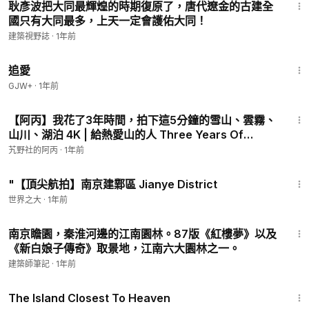
耿彥波把大同最輝煌的時期復原了，唐代遼金的古建全
國只有大同最多，上天一定會護佑大同！
建築視野誌
·
1年前
1:39:46
追愛
GJW+
·
1年前
5:05
【阿丙】我花了3年時間，拍下這5分鐘的雪山、雲霧、
山川、湖泊 4K | 給熱愛山的人 Three Years Of
PhotographyIn Sichuan And Tibet, China.
艽野社的阿丙
·
1年前
4:12
"【頂尖航拍】南京建鄴區 Jianye District
世界之大
·
1年前
1:51
南京瞻園，秦淮河邊的江南園林。87版《紅樓夢》以及
《新白娘子傳奇》取景地，江南六大園林之一。
建築師筆記
·
1年前
1:42:35
The Island Closest To Heaven