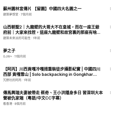
3:33
蘇州園林宣傳片 【留園】中國四大名園之一
建築夢想堂
·
7個月前
3:53
山西朝聖2｜九龍壁的大哥大不在皇城，而在一座王爺
府前｜大家來找茬，這座九龍壁和故宮裏的那座有啥不
一樣｜大同九龍壁其實真的蠻耐看的~
建築未來派的可能性
·
1年前
1:34:06
夢之子
GJW+
·
11個月前
2:21
【阿丙】川西貢嘎冷嘎措重裝徒步攝影紀實 | 中國四川
西部 貢嘎雪山 | Solo backpacking in Gongkhar
Mount,Sichuan,China.Brynn's photo.
艽野社的阿丙
·
1年前
10:27
傳馬興瑞夫妻被帶走 蔡奇、王小洪隱身多日 習深圳大本
營被仇家端（粵語/中文CC字幕）
看香港
·
8個月前
5:05