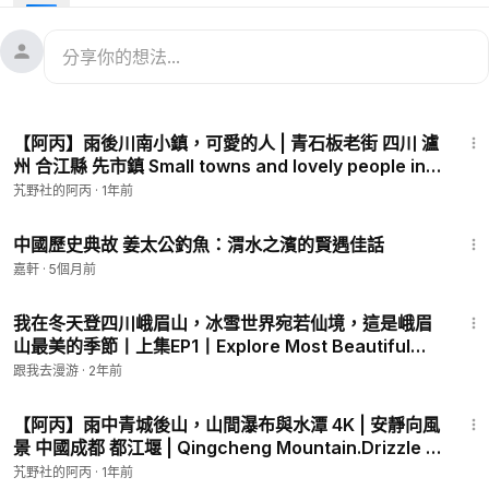
整座小鎮，分為山上古鎮區和山下現今居民生活區兩個部門。古
鎮區域依山而建，以一條主幹道和數條岔路為主，大量明清時期
的民居錯落有致，隨山勢起伏，極具特色。而山下生活區域，生
活氣息濃厚，每逢趕集日，熱鬧非凡。
11:27
【阿丙】雨後川南小鎮，可愛的人 | 青石板老街 四川 瀘
州 合江縣 先市鎮 Small towns and lovely people in
China, Hejiang,Sichuan.
艽野社的阿丙
·
1年前
4:09
中國歷史典故 姜太公釣魚：渭水之濱的賢遇佳話
嘉軒
·
5個月前
32:00
我在冬天登四川峨眉山，冰雪世界宛若仙境，這是峨眉
山最美的季節丨上集EP1丨Explore Most Beautiful
Scenery of Mount Emei in Winter！
跟我去漫游
·
2年前
5:11
【阿丙】雨中青城後山，山間瀑布與水潭 4K | 安靜向風
景 中國成都 都江堰 | Qingcheng Mountain.Drizzle &
stream.Chengdu,Sichuan,China.
艽野社的阿丙
·
1年前