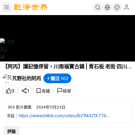
【阿丙】讓記憶停留，川南福寶古鎮 | 青石板 老街 四川
瀘州 合江 An ancient town located in the southern
艽野社的阿丙
關注
·
102
part of Sichuan, China.
3
1
收藏
檢舉
303
影片觀看
·
2024年11月23日
B站：
https://www.bilibili.com/video/BV1f4421X774
福寶古鎮位於瀘州合江縣，是福寶國家森林公園的門戶。因其地
理位置，曾是川黔井鹽等商品販運的必經之地，一度非常繁華。
評論