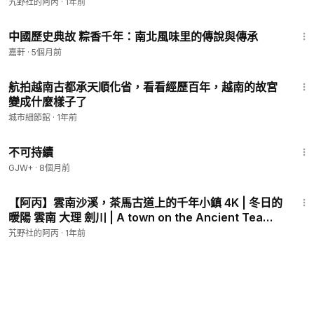
Zigong, Sichuan, China.
艽野社的阿丙
·
1年前
9:34
中國歷史典故 粽香千年：南北風味里的傳說與傳承
嘉軒
·
5個月前
4:54
航拍越南古都承天順化省，看看經歷百年，越南的故宮
變成什麼樣子了
城市細節館
·
1年前
35:10
不可持續
GJW+
·
8個月前
10:52
【阿丙】雲南沙溪，茶馬古道上的千年小鎮 4K | 冬日的
暖陽 雲南 大理 劍川 | A town on the Ancient Tea
Horse Road.Shaxi,Yunnan,China.
艽野社的阿丙
·
1年前