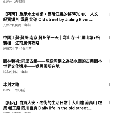
GJW+
·
2星期前
7:38
【阿丙】重慶水土老街，嘉陵江邊的舊時光 4K｜人文
紀實短片 重慶 北碚 Old street by Jialing River.
Chongqing. China.
艽野社的阿丙
·
1年前
7:03
中國江蘇·蘇州·南京 蘇州第一天｜寒山寺+七里山塘+松
鶴樓｜江南風情攻略
建築文化堂
·
4個月前
1:30:00
園林藝術::同里古鎮——陳從周稱之為貼水園的古典園林
世界文化遺產——退思園所在地
城市創意誌
·
1年前
24:30
冰封之路
GJW+
·
7個月前
34:57
【阿丙】自貢大安，老街的生活日常｜大山鋪 涼高山 趕
集 老工廠 四川自貢 Daily life in the old street.