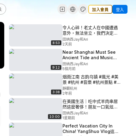
加入會員
登入
令人心碎！老丈人在中國遭遇
意外，無法坐立，我們決定把
他“弄”回美國！My Dad Was
田纳西Jay和Ari
8:53
In An Accident In China- He
2天前
Can’t Sit Up
Near Shanghai Must See
Ancient Tide and Music
Village! 美國家人第一次看到
田纳西Jay和Ari
9:12
錢塘江，被壯觀景象震驚到:太
5個月前
酷了！
烟雨江南 古韵乌镇 #風光 #美
景 #杭州 #音樂 #杭州景點 #治
愈音樂 #旅游
靜觀杭州
3:38
2年前
在美國生活｜吃中式羊肉串居
然這麼奢侈！朋友一口氣炫了
10串！
田纳西Jay和Ari
10:00
1星期前
Perfect Vacation City In
China! YangShuo Vlog這就