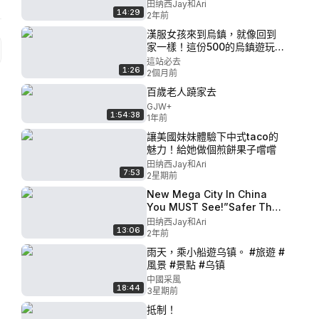
是中國山水魅力！美國媳婦第
田纳西Jay和Ari
14:29
一次去桂林陽朔，停不下的讚
2年前
歎：太美了
漢服女孩來到烏鎮，就像回到
家一樣！這份500的烏鎮遊玩攻
略請收好！
這站必去
1:26
2個月前
百歲老人蹺家去
GJW+
1:54:38
1年前
讓美國妹妹體驗下中式taco的
魅力！給她做個煎餅果子嚐嚐
田纳西Jay和Ari
7:53
2星期前
New Mega City In China
You MUST See!”Safer Than
NYC!”Chengdu Travel Vlog!
田纳西Jay和Ari
13:06
美國媳婦第一次來成都，停不
2年前
下來的哇哦：這比紐約還酷！
雨天，乘小船遊乌镇。 #旅遊 #
風景 #景點 #乌镇
中國采風
18:44
3星期前
抵制！