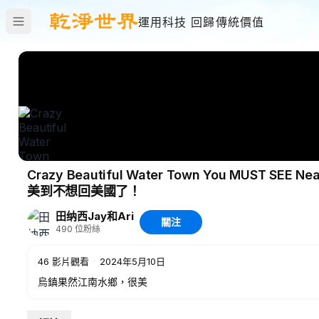
運用科技 回歸傳統價值
Crazy Beautiful Water Town You MUST 
美到不想回美國了！
田纳西Jay和Ari
關注
490
位粉絲
46
影片觀看
·
2024年5月10日
烏鎮果然江南水鄉，很美