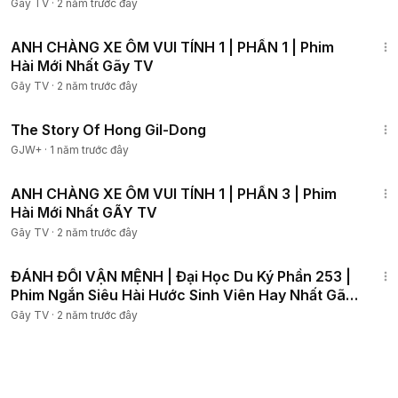
Gãy TV
·
2 năm trước đây
17:04
ANH CHÀNG XE ÔM VUI TÍNH 1 | PHẦN 1 | Phim
Hài Mới Nhất Gãy TV
Gãy TV
·
2 năm trước đây
1:06:48
The Story Of Hong Gil-Dong
GJW+
·
1 năm trước đây
17:38
ANH CHÀNG XE ÔM VUI TÍNH 1 | PHẦN 3 | Phim
Hài Mới Nhất GÃY TV
Gãy TV
·
2 năm trước đây
14:47
ĐÁNH ĐỔI VẬN MỆNH | Đại Học Du Ký Phần 253 |
Phim Ngắn Siêu Hài Hước Sinh Viên Hay Nhất Gãy
TV
Gãy TV
·
2 năm trước đây