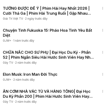
38:23
TƯỞNG ĐƯỢC ĐỂ Ý | Phim Hài Hay Nhất 2026 |
Cười Thả Ga | Phim Hài Trung Ruồi | Gặp Nhau
Cuối Tuần
Giải Trí Việt TV
·
2 ngày trước đây
50:20
Chuyện Tình Fukuoka 15: Pháo Hoa Tình Yêu Bất
Diệt
GJW+
·
1 năm trước đây
17:19
CHỮA NẤC CHO SƯ PHỤ | Đại Học Du Ký - Phần
52 | Phim Ngắn Siêu Hài Hước Sinh Viên Hay Nhất
Gãy TV
Gãy TV
·
2 năm trước đây
1:14:27
Elon Musk: Iron Man Đời Thực
GJW+
·
2 năm trước đây
19:35
ĂN CƠM NHÀ VÁC TÙ VÀ HÀNG TỔNG| Đại Học
Du Ký Phần 200 | Phim Hài Hước Sinh Viên Hay
Nhất Gãy TV
Gãy TV
·
2 năm trước đây