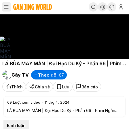
LÁ BÙA MAY MẮN | Đại Học Du Ký - Phần 66 | Phim
Ngắn Siêu Hài Hước Sinh Viên Hay Nhất Gãy TV
Gãy TV
Theo dõi
·
67
Thích
Chia sẻ
Lưu
Báo cáo
69
Lượt xem video
·
11 thg 4, 2024
LÁ BÙA MAY MẮN | Đại Học Du Ký - Phần 66 | Phim Ngắn
Siêu Hài Hước Sinh Viên Hay Nhất Gãy TV
►Gãy TV là một kênh chuyên sản xuất Parody nhạc chế,
Bình luận