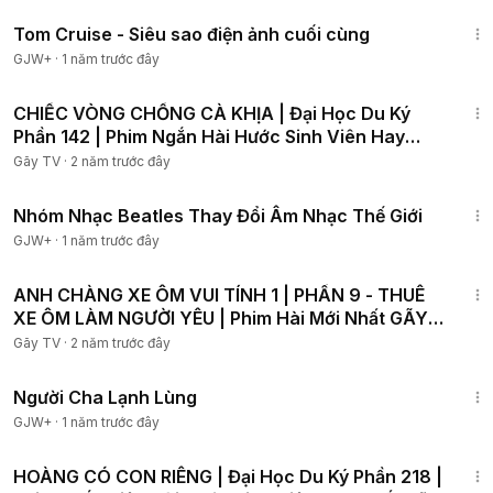
1:15:32
Tom Cruise - Siêu sao điện ảnh cuối cùng
GJW+
·
1 năm trước đây
18:38
CHIẾC VÒNG CHỐNG CÀ KHỊA | Đại Học Du Ký
Phần 142 | Phim Ngắn Hài Hước Sinh Viên Hay
Nhất Gãy TV
Gãy TV
·
2 năm trước đây
1:49:29
Nhóm Nhạc Beatles Thay Đổi Âm Nhạc Thế Giới
GJW+
·
1 năm trước đây
17:17
ANH CHÀNG XE ÔM VUI TÍNH 1 | PHẦN 9 - THUÊ
XE ÔM LÀM NGƯỜI YÊU | Phim Hài Mới Nhất GÃY
TV
Gãy TV
·
2 năm trước đây
1:13:53
Người Cha Lạnh Lùng
GJW+
·
1 năm trước đây
24:09
HOÀNG CÓ CON RIÊNG | Đại Học Du Ký Phần 218 |