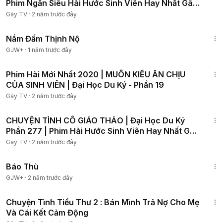
Phim Ngắn Siêu Hài Hước Sinh Viên Hay Nhất Gãy
TV
Gãy TV
·
2 năm trước đây
1:46:06
Nắm Đấm Thịnh Nộ
GJW+
·
1 năm trước đây
16:41
Phim Hài Mới Nhất 2020 | MUÔN KIỂU ĂN CHỊU
CỦA SINH VIÊN | Đại Học Du Ký - Phần 19
Gãy TV
·
2 năm trước đây
18:56
CHUYỆN TÌNH CÔ GIÁO THẢO | Đại Học Du Ký
Phần 277 | Phim Hài Hước Sinh Viên Hay Nhất Gãy
TV
Gãy TV
·
2 năm trước đây
1:31:04
Báo Thù
GJW+
·
2 năm trước đây
9:17
Chuyện Tình Tiểu Thư 2 : Bán Mình Trả Nợ Cho Mẹ
Và Cái Kết Cảm Động