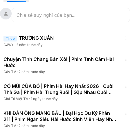
Phim ngắn tình cảm, hài hước... đem lại những giây phút giải
trí cho tất cả mọi người sau những giờ làm việc căng thẳng.
❖ Công ty cổ phần truyền thông 88 Entertainment
• Viral Videos
1:25:38
• Short Film
TRƯỜNG XUÂN
Thuê
• Music Videos
GJW+
·
2 năm trước đây
• TVC
• Infographic & Animation Videos
13:18
❖ Liên Hệ :
Chuyện Tình Chàng Bán Xôi | Phim Tình Cảm Hài
• Email :
gaymedia88@gmail.com
Hước
------------------------------------
Gãy TV
·
2 năm trước đây
© Bản quyền thuộc về Gãy TV & 88 Entertainment
47:33
© Copyright by Gãy TV & 88 Entertainment ☞ Do not Reup"
CÓ MÙI CỦA BỒ | Phim Hài Hay Nhất 2026 | Cười
Thả Ga | Phim Hài Trung Ruồi | Gặp Nhau Cuối
Tuần
Giải Trí Việt TV
·
1 ngày trước đây
15:18
KHI ĐÀN ÔNG MANG BẦU | Đại Học Du Ký Phần
211 | Phim Ngắn Siêu Hài Hước Sinh Viên Hay Nhất
Gãy TV
Gãy TV
·
2 năm trước đây