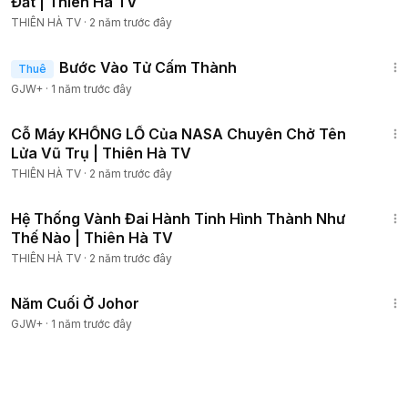
Đất | Thiên Hà TV
THIÊN HÀ TV
·
2 năm trước đây
1:52:41
Bước Vào Tử Cấm Thành
Thuê
GJW+
·
1 năm trước đây
10:29
Cỗ Máy KHỔNG LỒ Của NASA Chuyên Chở Tên
Lửa Vũ Trụ | Thiên Hà TV
THIÊN HÀ TV
·
2 năm trước đây
16:51
Hệ Thống Vành Đai Hành Tinh Hình Thành Như
Thế Nào | Thiên Hà TV
THIÊN HÀ TV
·
2 năm trước đây
12:04
Năm Cuối Ở Johor
GJW+
·
1 năm trước đây