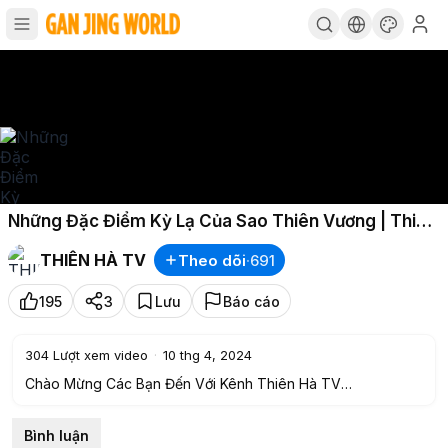
Những Đặc Điểm Kỳ Lạ Của Sao Thiên Vương | Thiên
Hà TV
THIÊN HÀ TV
Theo dõi
·
691
195
3
Lưu
Báo cáo
304
Lượt xem video
·
10 thg 4, 2024
Chào Mừng Các Bạn Đến Với Kênh Thiên Hà TV
Video Ngày Hôm Nay Của Chúng Ta: Những Đặc Điểm Kỳ Lạ
Của Sao Thiên Vương | Thiên Hà TV
Bình luận