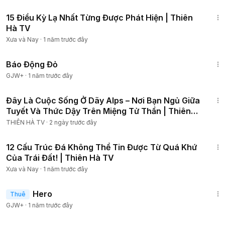
25:08
Chúng tôi không sở hữu đầy đủ tài liệu được biên soạn trong
15 Điều Kỳ Lạ Nhất Từng Được Phát Hiện | Thiên
video này. Nó thuộc về những cá nhân hoặc tổ chức xứng
Hà TV
đáng được tôn trọng. Chúng tôi sử dụng theo: Tuyên bố từ
Xưa và Nay
·
1 năm trước đây
chối trách nhiệm bản quyền, phần 107 của Đạo luật bản
quyền năm 1976. "Sử dụng hợp pháp" được cho phép cho
1:20:36
các mục đích như phê bình, bình luận, đưa tin, giảng dạy.
Báo Động Đỏ
học bổng và nghiên cứu. Nếu có vấn đề về bản quyền xin
GJW+
·
1 năm trước đây
liên hệ:
khuongduynguyen221097@gmail.com
22:04
- Bản quyền âm nhạc thuộc: Audio Library - YouTube,
Đây Là Cuộc Sống Ở Dãy Alps – Nơi Bạn Ngủ Giữa
storyblocks và elements envato
Tuyết Và Thức Dậy Trên Miệng Tử Thần | Thiên
- Bản quyền hình ảnh họa thuộc: Storyblocks và Elements
Hà TV
THIÊN HÀ TV
·
2 ngày trước đây
envato
27:31
12 Cấu Trúc Đá Không Thể Tin Được Từ Q​uá Khứ
Của Trái Đất! | Thiên Hà TV
Xưa và Nay
·
1 năm trước đây
1:34:36
Hero
Thuê
GJW+
·
1 năm trước đây
20:05