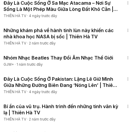
Đây Là Cuộc Sống Ở Sa Mạc Atacama – Nơi Sự
Sống Là Một Phép Màu Giữa Lòng Đất Khô Cằn |
Thiên Hà TV
THIÊN HÀ TV
·
4 ngày trước đây
16:16
Những khám phá về hành tinh lùn này khiến các
nhà khoa học NASA bị sốc | Thiên Hà TV
THIÊN HÀ TV
·
2 năm trước đây
1:49:29
Nhóm Nhạc Beatles Thay Đổi Âm Nhạc Thế Giới
GJW+
·
1 năm trước đây
20:32
Đây Là Cuộc Sống Ở Pakistan: Lặng Lẽ Giữ Mình
Giữa Những Đường Biên Đang ‘Nóng Lên’ | Thiên
Hà TV
THIÊN HÀ TV
·
4 ngày trước đây
18:11
Bí ẩn của vũ trụ. Hành trình đến những tinh vân kỳ
lạ | Thiên Hà TV
THIÊN HÀ TV
·
2 năm trước đây
1:13:53