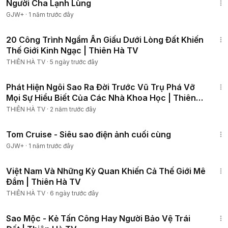
Người Cha Lạnh Lùng
GJW+
·
1 năm trước đây
20:35
20 Công Trình Ngầm Ẩn Giấu Dưới Lòng Đất Khiến
Thế Giới Kinh Ngạc | Thiên Hà TV
THIÊN HÀ TV
·
5 ngày trước đây
11:42
Phát Hiện Ngôi Sao Ra Đời Trước Vũ Trụ Phá Vỡ
Mọi Sự Hiểu Biết Của Các Nhà Khoa Học | Thiên
Hà TV
THIÊN HÀ TV
·
2 năm trước đây
1:15:32
Tom Cruise - Siêu sao điện ảnh cuối cùng
GJW+
·
1 năm trước đây
23:00
Việt Nam Và Những Kỳ Quan Khiến Cả Thế Giới Mê
Đắm | Thiên Hà TV
THIÊN HÀ TV
·
6 ngày trước đây
11:55
Sao Mộc - Kẻ Tấn Công Hay Người Bảo Vệ Trái