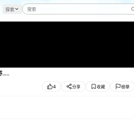
探索
...
4
分享
收藏
檢舉