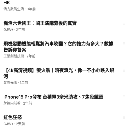
HK
活力數碼生活
·
3年前
1:05:09
喬治六世國王：國王演講背後的真實
GJW+
·
2年前
3:29
飛機發動機能輕鬆將汽車吹翻？它的推力有多大？數據
告訴你答案
工業創新技術
·
2年前
1:51
【4k高清視頻】螢火蟲丨暗夜流光，像一不小心跌入銀
河
琴雲光韻
·
1年前
1:29
iPhone15 Pro發布 台積電3奈米助攻、7焦段鏡頭
財經向前看
·
2年前
1:43:32
紅色狂怒
GJW+
·
2天前