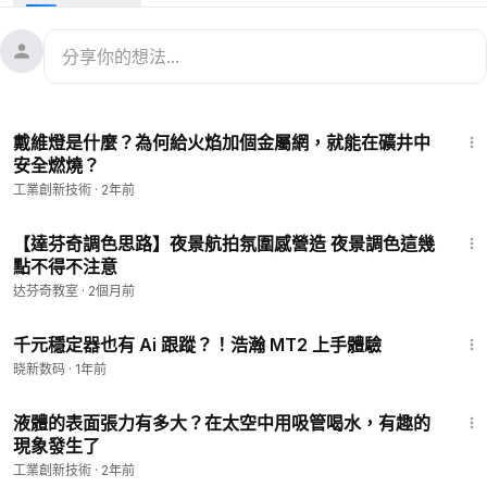
用視頻來科普，講有趣的知識。
3:14
戴維燈是什麼？為何給火焰加個金屬網，就能在礦井中
安全燃燒？
工業創新技術
·
2年前
3:52
【達芬奇調色思路】夜景航拍氛圍感營造 夜景調色這幾
點不得不注意
达芬奇教室
·
2個月前
6:49
千元穩定器也有 Ai 跟蹤？！浩瀚 MT2 上手體驗
晓新数码
·
1年前
2:58
液體的表面張力有多大？在太空中用吸管喝水，有趣的
現象發生了
工業創新技術
·
2年前