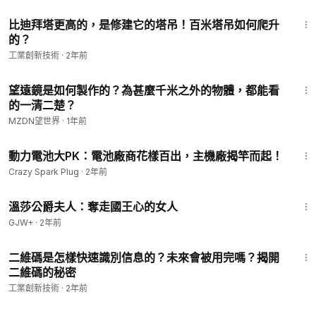
3:15
比迪拜塔更高的，是修建它的塔吊！百米塔吊如何爬升
的？
工業創新技術
·
2年前
3:15
望遠鏡是如何製作的？為甚麼千米之外的物體，都能看
的一清二楚？
MZDN望世界
·
1年前
4:04
動力電池大PK：電池廠商花樣百出，主機廠揭竿而起！
Crazy Spark Plug
·
2年前
45:22
溫莎公爵夫人：奪走國王心的女人
GJW+
·
2年前
3:28
二維碼是怎樣快速識別信息的？未來會被用完嗎？揭開
二維碼的秘密
工業創新技術
·
2年前
1:00