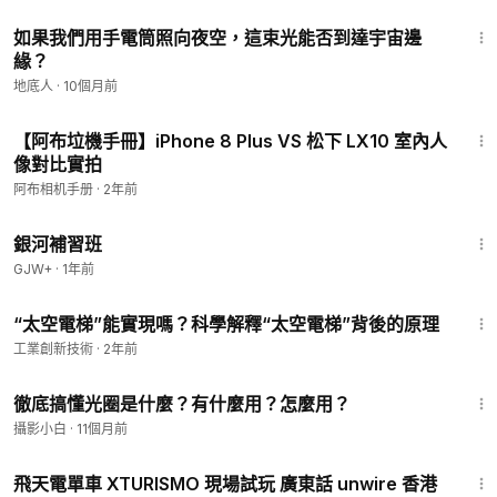
2:29
如果我們用手電筒照向夜空，這束光能否到達宇宙邊
緣？
地底人
·
10個月前
11:56
【阿布垃機手冊】iPhone 8 Plus VS 松下 LX10 室內人
像對比實拍
阿布相机手册
·
2年前
2:26:39
銀河補習班
GJW+
·
1年前
3:13
“太空電梯”能實現嗎？科學解釋“太空電梯”背後的原理
工業創新技術
·
2年前
17:33
徹底搞懂光圈是什麼？有什麼用？怎麼用？
攝影小白
·
11個月前
4:17
飛天電單車 XTURISMO 現場試玩 廣東話 unwire 香港