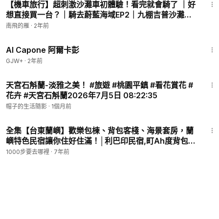
【機車旅行】超刺激沙灘車初體驗！看完就會騎了 ｜好
想直接買一台？｜騎去蔚藍海域EP2｜九棚吉普沙灘車
會館｜Aprilia SRGT200
南飛的雁
·
2年前
40:45
Al Capone 阿爾卡彭
GJW+
·
2年前
2:56
天宮石斛蘭-淡雅之美！ #旅遊 #桃園平鎮 #看花賞花 #
花卉 #天宮石斛蘭2026年7月5日 08:22:35
帽子的生活隨影
·
1個月前
24:00
全集【台東蘭嶼】歡樂包棟、背包客棧、海景套房，蘭
嶼特色民宿讓你住好住滿！│利巴印民宿,町Ah度背包客
棧,莯田民宿│Lanyu(Orchid Island),Taitung│ep.309
1000步要去哪裡
·
7年前