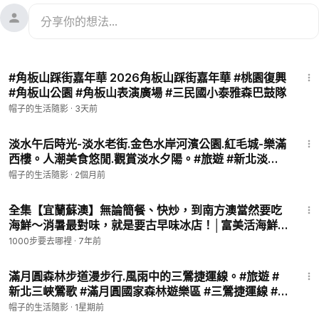
6:37
#角板山踩街嘉年華 2026角板山踩街嘉年華 #桃園復興
#角板山公園 #角板山表演廣場 #三民國小泰雅森巴鼓隊
帽子的生活隨影
·
3天前
16:58
淡水午后時光-淡水老街.金色水岸河濱公園.紅毛城-樂滿
西樓。人潮美食悠閒.觀賞淡水夕陽。#旅遊 #新北淡水
#淡水老街 #金色水岸河濱公園 #紅毛城 #淡水夕陽 #真
帽子的生活隨影
·
2個月前
理大學 2026年5月28日 05:49:30
23:57
全集【宜蘭蘇澳】無論簡餐、快炒，到南方澳當然要吃
海鮮～消暑最對味，就是要古早味冰店！│富美活海鮮│
南方澳好地方食棧│新建利冰店│Yilan│ep.268
1000步要去哪裡
·
7年前
16:49
滿月圓森林步道漫步行.風雨中的三鶯捷運線。#旅遊 #
新北三峽鶯歌 #滿月圓國家森林遊樂區 #三鶯捷運線 #
滿月圓處女瀑布 #三峽老街 #三峽三角湧老街 #永吉公
帽子的生活隨影
·
1星期前