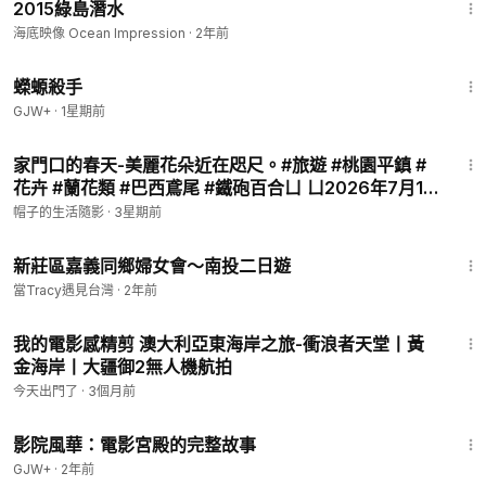
2015綠島潛水
海底映像 Ocean Impression
·
2年前
1:19:18
蠑螈殺手
GJW+
·
1星期前
5:29
家門口的春天-美麗花朵近在咫尺。#旅遊 #桃園平鎮 #
花卉 #蘭花類 #巴西鳶尾 #鐵砲百合ㄩ ㄩ2026年7月10
日 09:13:37
帽子的生活隨影
·
3星期前
4:24
新莊區嘉義同鄉婦女會～南投二日遊
當Tracy遇見台灣
·
2年前
1:02
我的電影感精剪 澳大利亞東海岸之旅-衝浪者天堂丨黃
金海岸丨大疆御2無人機航拍
今天出門了
·
3個月前
1:23:42
影院風華：電影宮殿的完整故事
GJW+
·
2年前