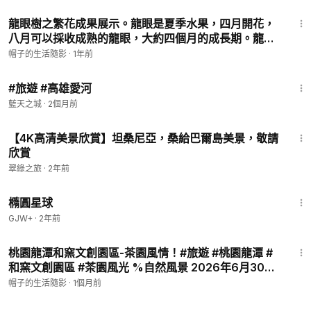
4:40
龍眼樹之繁花成果展示。龍眼是夏季水果，四月開花，
八月可以採收成熟的龍眼，大約四個月的成長期。龍眼
開花結果到成熟的過程，與大家分享。#植物 #龍眼 #記
帽子的生活隨影
·
1年前
錄自然 2024年8月13日 11:33:58
3:42
#旅遊 #高雄愛河
藍天之城
·
2個月前
4:21
【4K高清美景欣賞】坦桑尼亞，桑給巴爾島美景，敬請
欣賞
翠綠之旅
·
2年前
1:16:49
橢圓星球
GJW+
·
2年前
4:37
桃園龍潭和窯文創園區-茶園風情！#旅遊 #桃園龍潭 #
和窯文創園區 #茶園風光 %自然風景 2026年6月30日
20:07:26
帽子的生活隨影
·
1個月前
15:30