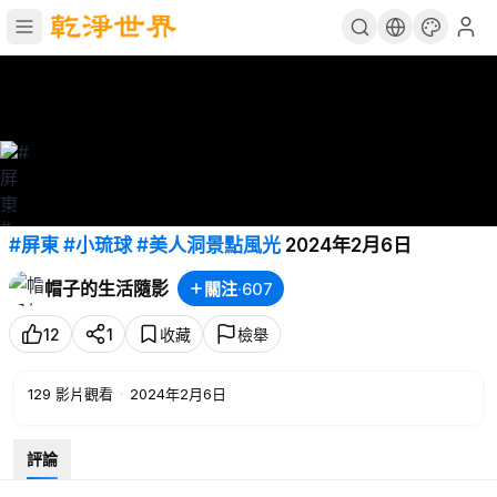
#屏東
#小琉球
#美人洞景點風光
2024年2月6日
帽子的生活隨影
關注
·
607
12
1
收藏
檢舉
129
影片觀看
·
2024年2月6日
評論