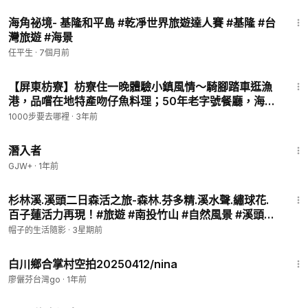
園
5:33
海角祕境- 基隆和平島 #乾凈世界旅遊達人賽 #基隆 #台
灣旅遊 #海景
任平生
·
7個月前
23:03
【屏東枋寮】枋寮住一晚體驗小鎮風情～騎腳踏車逛漁
港，品嚐在地特產吻仔魚料理；50年老字號餐廳，海鮮
料理大氣又澎湃！高CP值旅店，無邊際泳池玩水看夕
1000步要去哪裡
·
3年前
陽，純樸愜意慢活之旅！｜1000步的繽紛台灣Ep423
1:34:50
潛入者
GJW+
·
1年前
26:40
杉林溪.溪頭二日森活之旅-森林.芬多精.溪水聲.繡球花.
百子蓮活力再現！#旅遊 #南投竹山 #自然風景 #溪頭自
然生態園區 #杉林溪自然生態園區 #竹山紫南宮 #青籠
帽子的生活隨影
·
3星期前
瀑布 #繡球花 #百子蓮
7:26
白川鄉合掌村空拍20250412/nina
廖儷芬台灣go
·
1年前
4:31