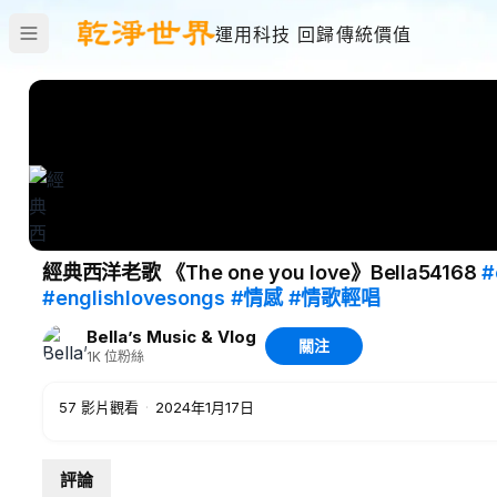
運用科技 回歸傳統價值
經典西洋老歌 《The one you love》Bella54168
#
#englishlovesongs
#情感
#情歌輕唱
Bella’s Music & Vlog
關注
1K
位粉絲
57
影片觀看
·
2024年1月17日
評論