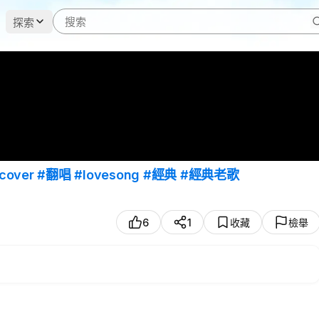
探索
cover
#翻唱
#lovesong
#經典
#經典老歌
6
1
收藏
檢舉