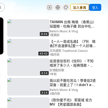
加入會員
登入
TAIWAN 台南 梅嶺 （香蕉山）
採龍眼、吃梅子雞 到台中吃到
飽 2天一夜 旅遊volg#taiwan
Bella’s Music & Vlog
9:44
#台南 #台中 #大遠百 #vlog
1星期前
#travel
【一人一首成名曲】（79） 暗
香|不浪漫罪名|爱一个人好难|
爱要怎么说出口|半斤八两|爱我
古风遗韵 Traditional Classic
43:42
的人和我爱的人|别问我是谁|波
1個月前
斯猫|不是我不小心|爱情鸟
這首張信哲的《信仰》，不知
【金曲精选】【经典金曲】
唱哭了多少人，經典情歌，感
【华语金曲】
動入心
好酒配好歌
4:14
1年前
我以前不敢吃苦瓜！學會這2道
菜後、就愛上了！I didn't eat
bitter melon before! After
Bella’s Music & Vlog
3:14
learning this 2 dishes now I
2個月前
love it #苦瓜#苦瓜炒鹹蛋#苦
《對你愛不完》 郭富城 官方
瓜炒黑豆鼓 #苦瓜炒小魚乾
MV 【男星國語金曲】