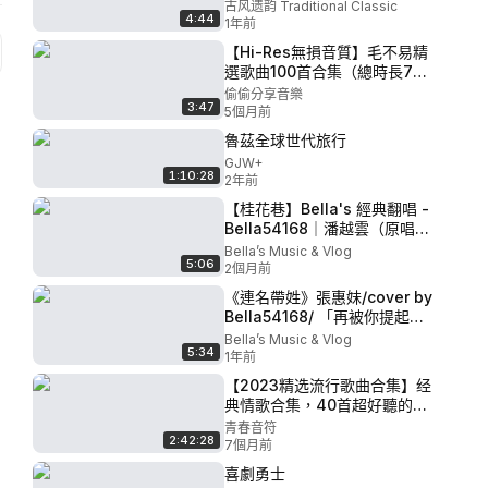
古风遗韵 Traditional Classic
4:44
1年前
【Hi-Res無損音質】毛不易精
選歌曲100首合集（總時長7小
時）被譽為華語樂壇的“少年李
偷偷分享音樂
3:47
宗盛”！ P99 - 舟
5個月前
魯茲全球世代旅行
GJW+
1:10:28
2年前
【桂花巷】Bella's 經典翻唱 -
Bella54168｜潘越雲（原唱致
敬）
Bella’s Music & Vlog
5:06
2個月前
《連名帶姓》張惠妹/cover by
Bella54168/ 「再被你提起：
已是連名帶姓、謊稱是友誼、
Bella’s Music & Vlog
5:34
卻疏遠得可以」#翻唱 #cover
1年前
#lovesong
【2023精选流行歌曲合集】经
典情歌合集，40首超好聽的情
歌 【2024热门歌曲合集流行
青春音符
2:42:28
歌曲2024经典歌曲2023歌曲
7個月前
串烧2024年最火的歌曲排行榜
喜劇勇士
经典歌曲合