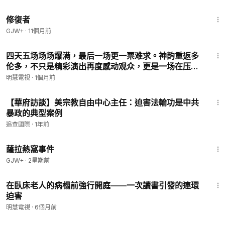
54:11
修復者
GJW+
·
11個月前
12:52
四天五场场场爆满，最后一场更一票难求。神韵重返多
伦多，不只是精彩演出再度感动观众，更是一场在压力
下坚持信念的胜利。政要到场力挺，观众热情回响，共
明慧電視
·
1個月前
同见证自由与文化不向跨国霸凌低头。
4:06
【華府訪談】美宗教自由中心主任：迫害法輪功是中共
暴政的典型案例
追查國際
·
1年前
1:51:14
薩拉熱窩事件
GJW+
·
2星期前
9:50
在臥床老人的病榻前強行開庭——一次讀書引發的連環
迫害
明慧電視
·
6個月前
12:42