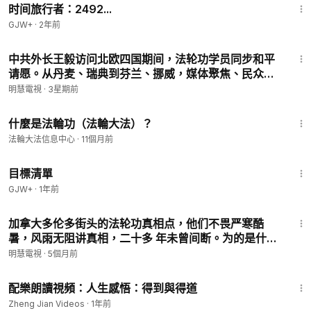
时间旅行者：2492...
GJW+
·
2年前
13:24
中共外长王毅访问北欧四国期间，法轮功学员同步和平
请愿。从丹麦、瑞典到芬兰、挪威，媒体聚焦、民众声
援，中国人权议题再次进入国际视野，中共官员的外交
明慧電視
·
3星期前
行程，也成为国际社会关注中国人权的一扇窗口。
6:35
什麼是法輪功（法輪大法）？
法輪大法信息中心
·
11個月前
1:40:14
目標清單
GJW+
·
1年前
12:55
加拿大多伦多街头的法轮功真相点，他们不畏严寒酷
暑，风雨无阻讲真相，二十多 年未曾间断。为的是什
么？
明慧電視
·
5個月前
3:42
配樂朗讀視頻：人生感悟：得到與得道
Zheng Jian Videos
·
1年前