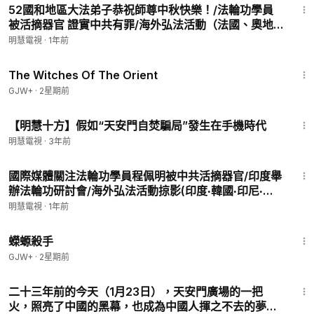
52國和地區大法弟子恭祝師尊中秋快樂！/法輪功學員
被活摘器官 證實中共有罪/海外弘法活動（法國、奧地
利、保加利亞、德國、羅馬尼亞、美國、加拿大、澳洲/
明慧電視
·
1年前
美國中部法輪大法修煉心得交流會
1:39:56
The Witches Of The Orient
GJW+
·
2星期前
18:15
【明慧十方】假如“天安門自焚騙局”發生在手機時代
明慧電視
·
3年前
13:08
國際媒體關注法輪功學員程佩明被中共活摘器官/印度舉
辦法輪功研討會/海外弘法活動掠影(印度‧韓國‧印尼‧加
拿大‧荷蘭‧拉脫維亞‧奧地利‧羅馬尼亞‧斯洛伐克‧法國‧西
明慧電視
·
1年前
班牙)
1:19:18
蠑螈殺手
GJW+
·
2星期前
12:49
二十三年前的今天（1月23日），天安門廣場的一把
火，照亮了中國的黑幕，也成為中國人揮之不去的夢