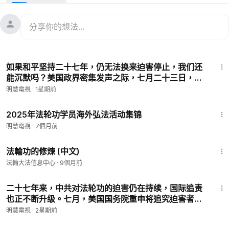
內容提要：
00:00
第一套功法：佛展千手法
09:13
第二套功法：法輪樁法
39:06
第三套功法：貫通兩極法
10:24
47:55
第四套功法：法輪周天法
如果和平坚持二十七年，仍无法换来迫害停止，我们还
01:00:32
第五套功法：神通加持法
能沉默吗？美国政界密集发声之际，七月二十三日，两
02:00:41
明慧網網址
千多名法轮功学员齐聚华盛顿，以集会、游行及烛光悼
明慧電視
·
1星期前
念，政界、人权界人士呼吁制止这延续二十七年的迫
免費教功視頻鏈接：
https://big5.falundafa.org/falun-dafa-vid
27:18
害。
eo-audio.html?v=bks04
2025年法轮功学员海外弘法活动集锦
明慧電視
·
7個月前
1:51
法輪功的修煉 (中文)
法輪大法信息中心
·
9個月前
14:20
二十七年来，中共对法轮功的迫害仍在持续，国际追责
也正不断升级。七月，美国国务院重申将追究迫害者责
任，国会两党议员接连发声谴责，并推动相关法案，以
明慧電視
·
2星期前
具体行动回应这场至今仍未停止的人权迫害。
43:36