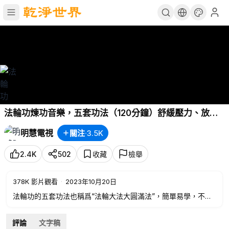
法輪功煉功音樂，五套功法（120分鐘）舒緩壓力、放鬆
身心有奇效。有時間多煉，沒時間少煉，最好每天煉煉。
明慧電視
關注
·
3.5K
功法演示：海外法輪功學員。附免費教功視頻鏈接
2.4K
502
收藏
檢舉
378K
影片觀看
·
2023年10月20日
法輪功的五套功法也稱爲“法輪大法大圓滿法”，簡單易學，不帶
意念，不出偏，長功快。煉功不講地點、時間、方位，現代人在
學習的間隙、工作之餘都可以煉功。
評論
文字稿