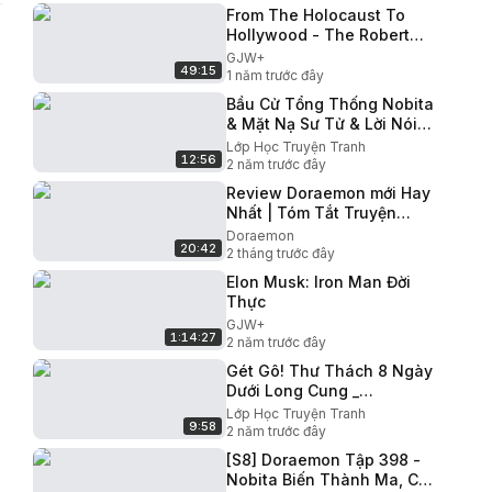
From The Holocaust To
Hollywood - The Robert
Clary Story
GJW+
49:15
1 năm trước đây
Bầu Cử Tổng Thống Nobita
& Mặt Nạ Sư Tử & Lời Nói
Chân Lý _ Doraemon.
Lớp Học Truyện Tranh
12:56
2 năm trước đây
Review Doraemon mới Hay
Nhất | Tóm Tắt Truyện
Tranh Doraemon
Doraemon
20:42
2 tháng trước đây
Elon Musk: Iron Man Đời
Thực
GJW+
1:14:27
2 năm trước đây
Gét Gô! Thư Thách 8 Ngày
Dưới Long Cung _
Doraemon Đặc Biệt.
Lớp Học Truyện Tranh
9:58
2 năm trước đây
[S8] Doraemon Tập 398 -
Nobita Biến Thành Ma, Cá