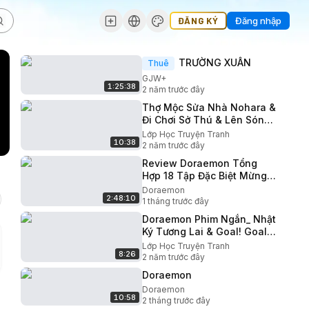
ĐĂNG KÝ
Đăng nhập
TRƯỜNG XUÂN
Thuê
GJW+
1:25:38
2 năm trước đây
Thợ Mộc Sửa Nhà Nohara &
Đi Chơi Sở Thú & Lên Sóng
Truyền Hình Trực Tiếp _
Lớp Học Truyện Tranh
10:38
Shin Cậu Bé Bút Chì.
2 năm trước đây
Review Doraemon Tổng
Hợp 18 Tập Đặc Biệt Mừng
Sinh Nhật Doraemon Tóm
Doraemon
2:48:10
Tắt Hoạt Hình Doraemon
1 tháng trước đây
Doraemon Phim Ngắn_ Nhật
Ký Tương Lai & Goal! Goal!
Goal! _ Đội Quân Doraemon
Lớp Học Truyện Tranh
8:26
_ Lớp Học Truyện Tranh
2 năm trước đây
Doraemon
Doraemon
10:58
2 tháng trước đây