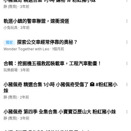
小豬佩奇 精選合集 1小時 購物 🛒 粉紅豬小妹
靜 (教育)
·
3年前
2:06
軌道小鎮的警車聯盟，速衝滑道
小兔玩具
·
3年前
4:40
探索公交車經常停靠的奧秘？
獨家
Wonder Together with Leo
·
1個月前
15:58
合輯：挖掘機五福救起裝載車，工程汽車動畫！
玩樂劇場
·
3年前
1:02:12
小豬佩奇 精選合集 1小時 小豬佩奇受傷了 🏥 #粉紅豬小
妹
靜 (教育)
·
2年前
1:04:01
小豬佩奇 第四季 全集合集 小寶寶亞歷山大 粉紅豬小妹
靜 (教育)
·
3年前
8:43