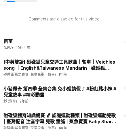
Comments are disabled for this video.
苗苗
GJW+
·
10個月前
2:51
[中英雙語] 碰碰狐兒童交通工具歌曲｜警車｜Veichles
song ｜English&Taiwanese Mandarin | 碰碰狐
pinkfong | 寶寶兒歌
碰碰狐 鯊魚寶寶 (兒童兒歌・故事)
·
1年前
59:22
小豬佩奇 第四季 全集合集 兔小姐請假了 #粉紅豬小妹 #
兒童故事 #精彩動畫
靜 (教育)
·
2年前
1:36
碰碰狐體育知識競賽 🏀 認識運動種類 | 碰碰狐運動兒歌
| 臺灣配音 注音字幕 兒歌 童謠 | 鯊魚寶寶 Baby Shark
碰碰狐 Pinkfong!
碰碰狐 鯊魚寶寶 (兒童兒歌・故事)
·
1年前