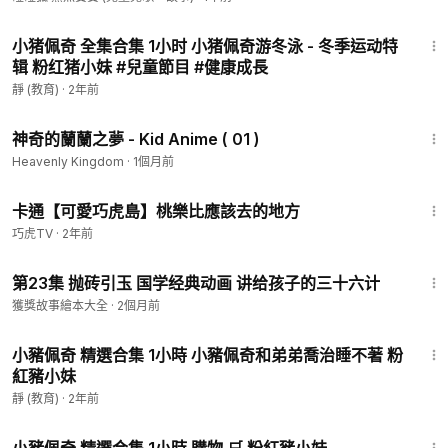
1:03:46
小猪佩奇 全集合集 1小时 小猪佩奇游冬泳 - 冬季运动特
辑 粉红猪小妹 #兒童節目 #健康成長
靜 (教育)
·
2年前
12:30
神奇的蘭蘭之夢 - Kid Anime ( 01 )
Heavenly Kingdom
·
1個月前
8:59
卡通【可愛巧虎島】桃樂比應該去的地方
巧虎TV
·
2年前
8:41
第23集 抛砖引玉 国学经典动画 讲给孩子的三十六计
獲獎故事繪本大全
·
2個月前
1:01:38
小豬佩奇 精選合集 1小時 小豬佩奇和弟弟喬治睡不著 粉
紅豬小妹
靜 (教育)
·
2年前
1:03:44