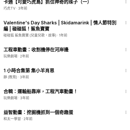
卡通【可愛巧虎島】抓住神奇的珠子（一）
巧虎TV
·
3年前
2:16
Valentine's Day Sharks | Skidamarink | 情人節特別
編 | 碰碰狐！鯊魚寶寶
碰碰狐 鯊魚寶寶 (兒童兒歌・故事)
·
1年前
31:24
工程車動畫：收割機停在河岸邊
玩樂劇場
·
2年前
1:00:54
1 小時合集第 集小羊肖恩
靜 (教育)
·
3年前
29:44
合輯：運輸船靠岸，工程汽車動畫！
玩樂劇場
·
3年前
32:36
益智動畫：挖掘機抓到一個奇趣蛋
和太一學習
·
2年前
1:59