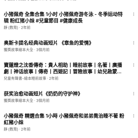
1:03:46
小猪佩奇 全集合集 1小时 小猪佩奇游冬泳 - 冬季运动特
辑 粉红猪小妹 #兒童節目 #健康成長
靜 (教育)
·
2年前
2:25
奥斯卡提名经典动画短片 《章鱼的爱情》
獲獎故事繪本大全
·
3個月前
8:26
寶蓮燈之沈香傳奇：貴人相助丨睡前故事丨名著丨廣播
劇丨神话故事丨傳奇丨西遊記丨冒險故事丨幼兒啟蒙丨
啟蒙丨寓言丨少兒丨國學丨有聲故事丨有聲書丨兒童故
兒童有聲書-繪本睡前故事
·
2年前
事丨童話丨kids Audiobooks親子兒童
6:35
获奖治愈动画短片《奶奶的守护神》
獲獎故事繪本大全
·
3個月前
1:01:38
小豬佩奇 精選合集 1小時 小豬佩奇和弟弟喬治睡不著 粉
紅豬小妹
靜 (教育)
·
2年前
3:25