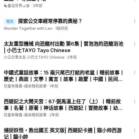
🎠童话世界🎢🎡
·
3年前
4:40
探索公交車經常停靠的奧秘？
獨家
Wonder Together with Leo
·
1個月前
33:07
太友重型機械 向恐龍村出動 第6集 | 冒泡泡的恐龍浴池
| 小巴士TAYO Tayo Chinese
小公交車太友 小巴士TAYO Chinese
·
2年前
2:58
中國式童話故事：15 兩只尾巴打結的老鼠丨睡前故事丨
歷史丨典故丨文學丨寓言丨故事丨啟蒙丨中國丨民间丨
冒險丨成長丨名著丨童話丨趣聞丨學習丨教育丨知識丨
兒童有聲書-繪本睡前故事
·
1年前
少兒丨kids Audiobooks親子兒童
6:37
西遊記之大鬧天宮：87·弼馬溫上任了（上）丨睡前故
事丨名著丨原著丨神话故事丨西遊記丨冒險故事丨幼兒
啟蒙丨啟蒙丨寓言丨少兒丨國學丨有聲故事丨有聲書丨
兒童有聲書-繪本睡前故事
·
2年前
兒童故事丨童話丨kids Audiobooks親子兒童
4:33
捕捉妖怪，救出國王 英文版| 西遊記卡通 | 猫小帅西游
记 | 貓小帥