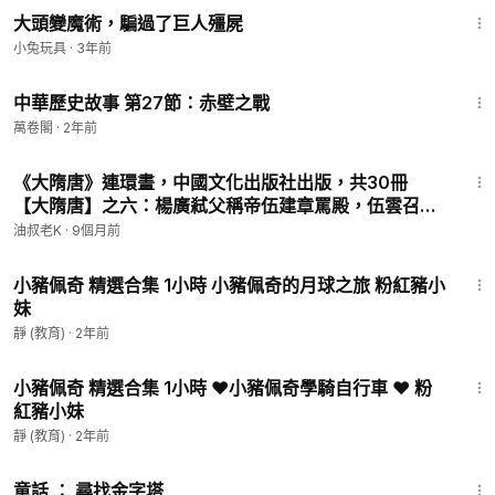
大頭變魔術，騙過了巨人殭屍
小兔玩具
·
3年前
8:07
中華歷史故事 第27節：赤壁之戰
萬卷閣
·
2年前
21:29
《大隋唐》連環畫，中國文化出版社出版，共30冊
【大隋唐】之六：楊廣弒父稱帝伍建章罵殿，伍雲召怒
反南陽關。隋唐演義連環畫，歷史故事小人書
油叔老K
·
9個月前
1:02:31
小豬佩奇 精選合集 1小時 小豬佩奇的月球之旅 粉紅豬小
妹
靜 (教育)
·
2年前
1:03:43
小豬佩奇 精選合集 1小時 ❤️小豬佩奇學騎自行車 ❤️ 粉
紅豬小妹
靜 (教育)
·
2年前
16:02
童話 ： 尋找金字塔