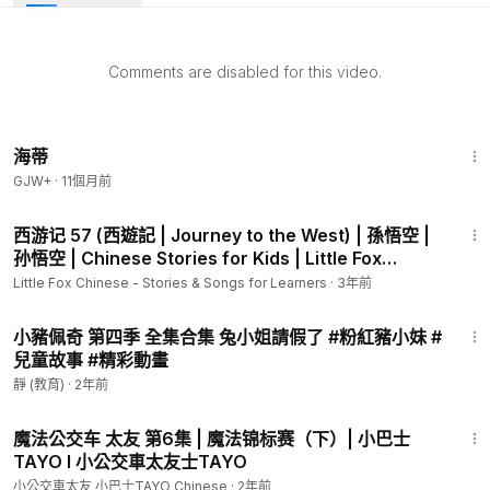
Comments are disabled for this video.
1:44:16
海蒂
GJW+
·
11個月前
5:30
西游记 57 (西遊記 | Journey to the West) | 孫悟空 |
孙悟空 | Chinese Stories for Kids | Little Fox
Chinese
Little Fox Chinese - Stories & Songs for Learners
·
3年前
59:22
小豬佩奇 第四季 全集合集 兔小姐請假了 #粉紅豬小妹 #
兒童故事 #精彩動畫
靜 (教育)
·
2年前
13:23
魔法公交车 太友 第6集 | 魔法锦标赛（下）| 小巴士
TAYO l 小公交車太友士TAYO
小公交車太友 小巴士TAYO Chinese
·
2年前