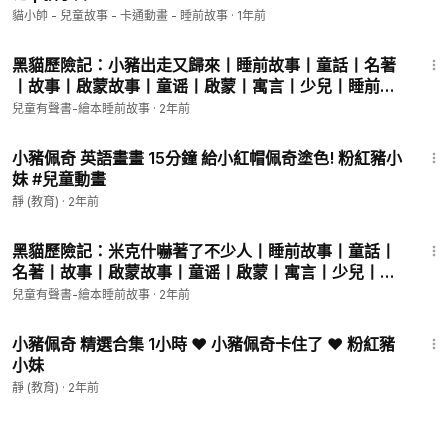
貓小帥 - 兒童故事 - 卡通動畫 - 睡前故事
·
1年前
9:40
黑貓歷險記：小豬出走又歸來丨睡前故事丨童話丨名著
丨故事丨啟蒙故事丨童谣丨啟蒙丨寓言丨少兒丨睡前聽
書丨有聲書丨有聲故事#兒童故事丨學習教育丨kids
兒童有聲書-繪本睡前故事
·
2年前
Audiobooks親子兒童#童話故事
15:33
小豬佩奇 英語畫畫 15分鐘 給小紅帽佩奇塗色! 粉紅豬小
妹 #兒童動畫
靜 (教育)
·
2年前
12:38
黑貓歷險記：米克什嚇著了不少人丨睡前故事丨童話丨
名著丨故事丨啟蒙故事丨童谣丨啟蒙丨寓言丨少兒丨睡
前聽書丨有聲書丨有聲故事#兒童故事丨學習教育丨
兒童有聲書-繪本睡前故事
·
2年前
kids Audiobooks親子兒童#童話故事
1:02:00
小豬佩奇 精選合集 1小時 ❤️ 小豬佩奇卡住了 ❤️ 粉紅豬
小妹
靜 (教育)
·
2年前