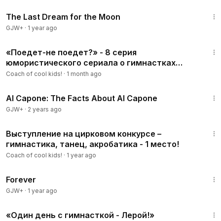
30:09
The Last Dream for the Moon
GJW+
·
1 year ago
15:46
«Поедет-не поедет?» - 8 серия
юмористического сериала о гимнастках
«Венецианский переполох!».
Coach of cool kids!
·
1 month ago
40:45
Al Capone: The Facts About Al Capone
GJW+
·
2 years ago
10:11
Выступление на цирковом конкурсе –
гимнастика, танец, акробатика - 1 место!
Coach of cool kids!
·
1 year ago
1:44:30
Forever
GJW+
·
1 year ago
13:18
«Один день с гимнасткой - Лерой!»