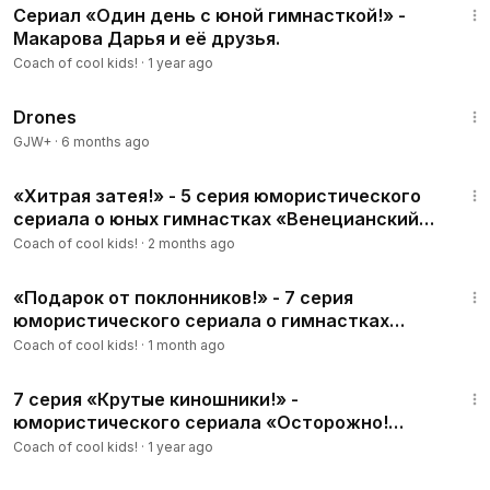
Сериал «Один день с юной гимнасткой!» -
Макарова Дарья и её друзья.
Coach of cool kids!
·
1 year ago
1:19:44
Drones
GJW+
·
6 months ago
14:39
«Хитрая затея!» - 5 серия юмористического
сериала о юных гимнастках «Венецианский
переполох!».
Coach of cool kids!
·
2 months ago
14:49
«Подарок от поклонников!» - 7 серия
юмористического сериала о гимнастках
«Венецианский переполох!».
Coach of cool kids!
·
1 month ago
11:48
7 серия «Крутые киношники!» -
юмористического сериала «Осторожно!
Девочки с косичками!».
Coach of cool kids!
·
1 year ago
14:29