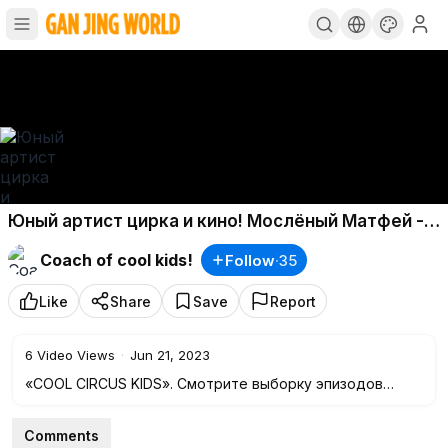
Юный артист цирка и кино! Мослёный Матфей - в
детском юмористическом сериале «Хочу в
Coach of cool kids!
Follow
·
35
Париж!».
Like
Share
Save
Report
6
Video Views
·
Jun 21, 2023
«COOL CIRCUS KIDS». Смотрите выборку эпизодов
ролей с юным артистом цирка и кино Мослёным
Матфеем - детского юмористического сериала «Хочу в
Comments