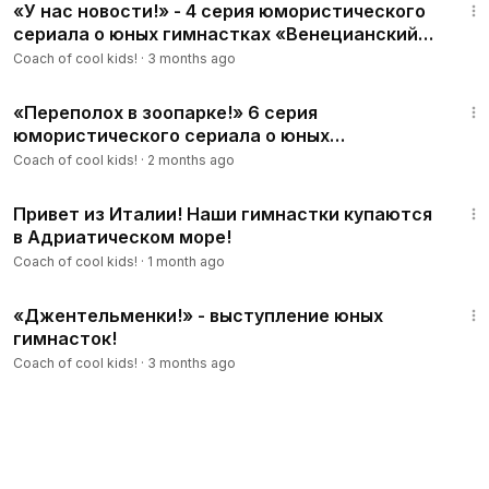
«У нас новости!» - 4 серия юмористического
сериала о юных гимнастках «Венецианский
переполох!».
Coach of cool kids!
·
3 months ago
15:24
«Переполох в зоопарке!» 6 серия
юмористического сериала о юных
гимнастках «Венецианский переполох!».
Coach of cool kids!
·
2 months ago
2:22
Привет из Италии! Наши гимнастки купаются
в Адриатическом море!
Coach of cool kids!
·
1 month ago
6:36
«Джентельменки!» - выступление юных
гимнасток!
Coach of cool kids!
·
3 months ago