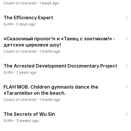
Coach of cool kids!
·
1 week ago
1:29:06
The Efficiency Expert
GJW+
·
5 days ago
5:13
«Сказочный пролог!» и «Танец с зонтиком!» -
детское цирковое шоу!
Coach of cool kids!
·
1 month ago
1:15:33
The Arrested Development Documentary Project
GJW+
·
2 years ago
3:38
FLAH MOB. Children gymnasts dance the
«Tarantella» on the beach.
Coach of cool kids!
·
1 month ago
1:03:11
The Secrets of Wu Sin
GJW+
·
3 weeks ago
21:35