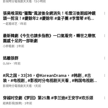
,#爱情剧，#宋一国，#崔贞媛， #朴建炯 ，#郑进永 ，
影視時分電視劇天天看
·
13小時前
#吴允儿，#韩振熙，联袂主演的，#大河历史剧，该剧
29:24
根据金真画家的同
張昊唯深陷“獵豔”風波後全網消失！毛雪汪後期超神鏡
頭一剪沒！#慶餘年2 #慶餘年 #皇子團 #李雪琴 #毛不
易 #毛雪汪 #張昊唯
一起看综艺
·
1年前
1:21:26
最新韓劇《今生也請多指教》一口氣看完，轉世之戀氛
圍感十足的一部新劇
小帥看劇
·
2年前
2:12:23
逃離狼群
GJW+
·
1年前
1:10:42
#风之国，33|36，@KoreanDrama， #韩剧 , #古
装，#电视剧 , #影视时分电视剧天天看 , #韩国电视剧
,#爱情剧，#宋一国，#崔贞媛， #朴建炯 ，#郑进永 ，
影視時分電視劇天天看
·
1天前
#吴允儿，#韩振熙，联袂主演的，#大河历史剧，该剧
41:09
根据金真画家的同
穿越时空劇《梦回》第25集 #李兰迪#王安宇#欢乐颂
經典影視(娛樂)
·
3年前