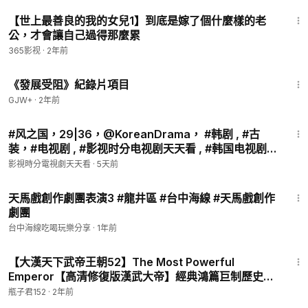
14:47
【世上最善良的我的女兒1】到底是嫁了個什麼樣的老
公，才會讓自己過得那麼累
365影视
·
2年前
1:15:33
《發展受阻》紀錄片項目
GJW+
·
2年前
1:10:52
#风之国，29|36，@KoreanDrama， #韩剧 , #古
装，#电视剧 , #影视时分电视剧天天看 , #韩国电视剧
,#爱情剧，#宋一国，#崔贞媛， #朴建炯 ，#郑进永 ，
影視時分電視劇天天看
·
5天前
#吴允儿，#韩振熙，联袂主演的，#大河历史剧，该剧
4:19
根据金真画家的同
天馬戲創作劇團表演3 #龍井區 #台中海線 #天馬戲創作
劇團
台中海線吃喝玩樂分享
·
1年前
45:16
【大漢天下武帝王朝52】The Most Powerful
Emperor【高清修復版漢武大帝】經典鴻篇巨制歷史
劇，陳寶國飾霸氣漢武帝！中央集權大一統，締造盛世
瓶子君152
·
2年前
帝國！陳寶國/焦晃/歸亞蕾/陶虹/馬少驊