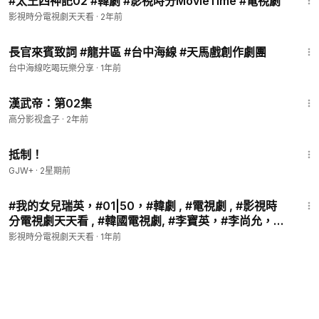
#太王四神記02 #韓劇 #影視時分MovieTime #電視劇
影視時分電視劇天天看
·
2年前
4:53
長官來賓致詞 #龍井區 #台中海線 #天馬戲創作劇團
台中海線吃喝玩樂分享
·
1年前
43:06
漢武帝：第02集
高分影视盒子
·
2年前
1:33:42
抵制！
GJW+
·
2星期前
1:03:51
#我的女兒瑞英，#01|50，#韓劇 , #電視劇 , #影視時
分電視劇天天看 , #韓國電視劇, #李寶英，#李尚允，#
千浩振，#樸海鎮，等主演， 該劇主要講述了既近又遠
影視時分電視劇天天看
·
1年前
的父親和女兒之間親情與和解的故事 ，該劇被稱為
2013年韓國國民電視劇之作