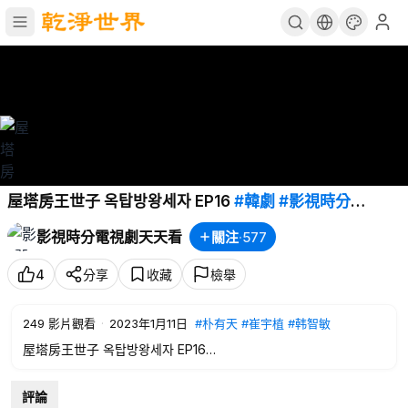
屋塔房王世子 옥탑방왕세자 EP16
#韓劇
#影視時分
movietime
#韓國電視劇
#電視劇
影視時分電視劇天天看
關注
·
577
4
分享
收藏
檢舉
249
影片觀看
·
2023年1月11日
#朴有天
#崔宇植
#韩智敏
屋塔房王世子 옥탑방왕세자 EP16
本剧是韩国SBS电视台2012年水木剧，以古代朝鲜穿越到现代首
尔为题材，讲述了一个王世子找寻真爱的故事。 300年前的朝鲜
評論