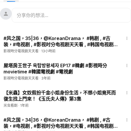
时代，王世子李恪（
#朴有天
饰）痛失心爱的世子嫔，召集了宋
万宝(
#李敏豪
饰)、度智善(
#崔宇植
饰)、于龙戌(
#郑锡元
饰)三
位臣子，在调查世子嫔死因的过程中，他们遭到刺客暗杀，无意
间穿越时空来到了21世纪的首尔。他们出现在朴荷（
#韩智敏
饰）的屋塔房里，善良的朴荷收留了他们，还给他们安排了工
1:10:37
作。之后，王世子还邂逅了与世子嫔相貌相似的洪世娜（
#郑柔
#风之国，35|36，@KoreanDrama， #韩剧 , #古
美
饰），又被错认成吕会长(潘孝贞 饰)失踪已久的孙子泰瑢（朴
装，#电视剧 , #影视时分电视剧天天看 , #韩国电视剧
有天 饰），他不仅成为了公司的继承人，还决心追求洪世娜。
,#爱情剧，#宋一国，#崔贞媛， #朴建炯 ，#郑进永 ，
影視時分電視劇天天看
·
13小時前
在经历两个时代的阴谋后，真相渐渐浮出水面，朝鲜的世子嫔花
#吴允儿，#韩振熙，联袂主演的，#大河历史剧，该剧
蓉（郑柔美 饰）与妹妹芙蓉（韩智敏 饰），与首尔的洪世娜与
1:03:02
根据金真画家的同
朴荷的形象相互重合，王世子终于找到了答案……
屋塔房王世子 옥탑방왕세자 EP17 #韓劇 #影視時分
movietime #韓國電視劇 #電視劇
#穿越剧
#古装
#韩剧
影視時分電視劇天天看
·
3年前
8:33
【米蟲】女奴假扮千金小姐身份生活，不想小姐竟死而
復生找上門來！《玉氏夫人傳》第3集
米虫看剧
·
1年前
1:08:49
#风之国，34|36，@KoreanDrama， #韩剧 , #古
装，#电视剧 , #影视时分电视剧天天看 , #韩国电视剧