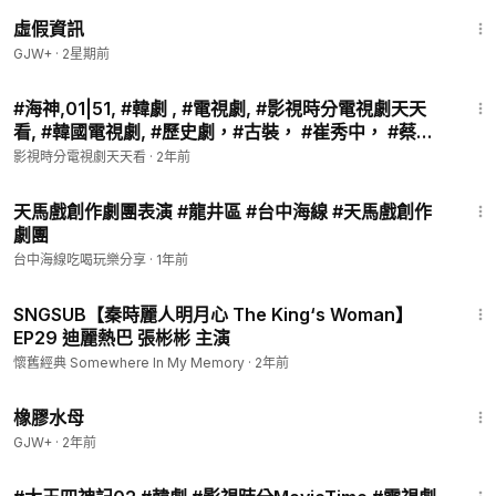
2:39:28
虛假資訊
GJW+
·
2星期前
1:02:39
#海神,01|51, #韓劇 , #電視劇, #影視時分電視劇天天
看, #韓國電視劇, #歷史劇，#古裝， #崔秀中， #蔡時
羅， #宋一國， #秀愛， #李沇熹 等主演
影視時分電視劇天天看
·
2年前
2:43
天馬戲創作劇團表演 #龍井區 #台中海線 #天馬戲創作
劇團
台中海線吃喝玩樂分享
·
1年前
46:05
SNGSUB【秦時麗人明月心 The King‘s Woman】
EP29 迪麗熱巴 張彬彬 主演
懷舊經典 Somewhere In My Memory
·
2年前
1:19:47
橡膠水母
GJW+
·
2年前
1:08:35