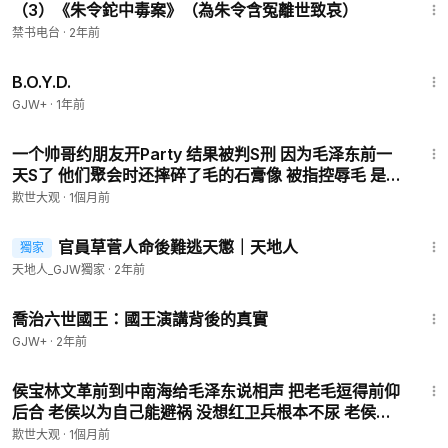
（3）《朱令鉈中毒案》（為朱令含冤離世致哀）
禁书电台
·
2年前
1:33:24
B.O.Y.D.
GJW+
·
1年前
15:23
一个帅哥约朋友开Party 结果被判S刑 因为毛泽东前一
天S了 他们聚会时还摔碎了毛的石膏像 被指控辱毛 是北
京最严重的 现行反革命案 欺世大谎 030 #毛泽东逝世 #
欺世大观
·
1個月前
现行反革命案 #文革
7:54
官員草菅人命後難逃天懲｜天地人
獨家
天地人_GJW獨家
·
2年前
1:05:09
喬治六世國王：國王演講背後的真實
GJW+
·
2年前
17:31
侯宝林文革前到中南海给毛泽东说相声 把老毛逗得前仰
后合 老侯以为自己能避祸 没想红卫兵根本不尿 老侯只
好摆烂自黑凡尔赛 果然把红小鬼闹得没了脾气 【欺世大
欺世大观
·
1個月前