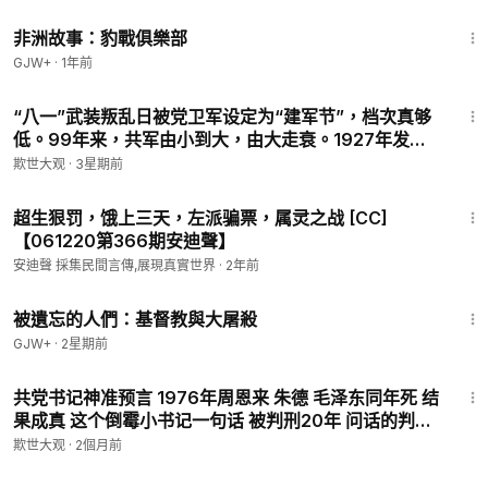
50:00
非洲故事：豹戰俱樂部
GJW+
·
1年前
19:00
“八一”武装叛乱日被党卫军设定为“建军节”，档次真够
低。99年来，共军由小到大，由大走衰。1927年发起
暴动者的下场更是惨不忍睹，卖完命被兔死狗烹【欺世
欺世大观
·
3星期前
大谎】033 #八一建军 #贺龙 #刘伯承
10:34
超生狠罚，饿上三天，左派骗票，属灵之战 [CC]
【061220第366期安迪聲】
安迪聲 採集民間言傳,展現真實世界
·
2年前
1:20:56
被遺忘的人們：基督教與大屠殺
GJW+
·
2星期前
15:13
共党书记神准预言 1976年周恩来 朱德 毛泽东同年死 结
果成真 这个倒霉小书记一句话 被判刑20年 问话的判了
15年 一句话没说的也给判了4年 这就是中共国 欺世大谎
欺世大观
·
2個月前
027集 毛泽东 文革
55:59