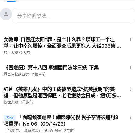
16:53
女教师“口吞红太阳”罪，是个什么罪？煤球工一个壮
举，让中南海震惊，全面调查后果更惊人 大谎035集 #
红太阳 #沈剑云 #文革
欺世大观
·
2天前
10:53
《西遊記》第十八回 車遲國鬥法除三妖-下集
賈島叔叔話西遊
·
11個月前
16:20
红片《英雄儿女》中的王成被塑造成“抗美援朝”的英
雄，但他原型是湘西悍匪，老毛援助金日成，把1万多湘
西土匪充军，洗脑后运过鸭绿江当炮灰，活着回来的不
欺世大观
·
1星期前
多。034集 #湘西土匪 #抗美援朝 #英雄儿女
14:57
「面臨傾家蕩產！細節爆光後 獨子亨特被追討3
獨家
項重罪」No.06（09/14/23）
「石濤.TV - 濤聲依舊」- GJW 獨家
·
2年前