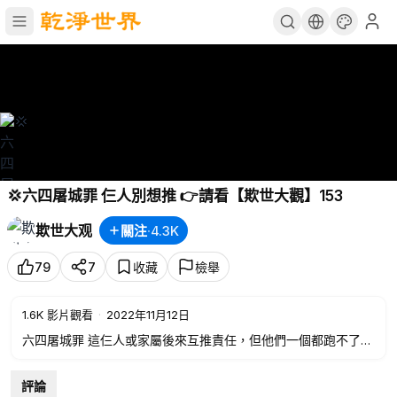
💢六四屠城罪 仨人別想推 👉請看【欺世大觀】153
欺世大观
關注
·
4.3K
79
7
收藏
檢舉
1.6K
影片觀看
·
2022年11月12日
六四屠城罪 這仨人或家屬後來互推責任，但他們一個都跑不了，
歷史必將對他們和他們的組織——中共惡黨犯下的反人類罪惡做
出最後審判
評論