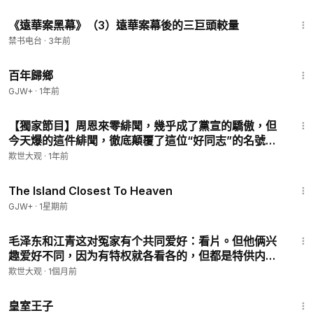
谎】031 #侯宝林 #毛泽东 #文革批斗
22:09
《遠華案黑幕》（3）遠華案幕後的三巨頭較量
禁书电台
·
3年前
56:11
百年歸鄉
GJW+
·
1年前
20:31
【獨家節目】周恩來零緋聞，幾乎成了黨宣的驕傲，但
今天爆的這件緋聞，徹底顛覆了這位“好同志”的名號
337集
欺世大观
·
1年前
1:42:35
The Island Closest To Heaven
GJW+
·
1星期前
12:50
毛泽东和江青这对冤家有个共同爱好：看片。但他俩兴
趣爱好不同，因为有特权就各看各的，但都是特供内
容，中南海外的P民是看不到的，老毛看完片吃红烧肉
欺世大观
·
1個月前
睡女人，毛太看完片整人 #毛泽东 #江青 #特供 #内参片
1:28:27
皇室王子