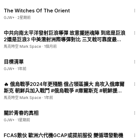
#PAC3MSE | 07/21 馬克時空
1:39:56
朝鮮在1月發射了6次，包括兩次高超音速導彈、一次中程彈道導
The Witches Of The Orient
彈火星-12號；2月試射了1次中程導彈；3月試射了4次；4月試射
GJW+
·
2星期前
了2枚可以攜帶戰術核武的短程導彈；5月有5次；6月發射了8枚
短程導彈；8月試射了2枚洲際導彈；9月試射了4枚；10月有9
14:15
枚。
中共向南太平洋發射巨浪導彈 故意擺迷魂陣 到底是巨浪
2還是巨浪3 中美潛射洲際導彈對比 三叉戟可靠度最高
#巨浪2 #巨浪3 #094核潛艇 #三叉戟洲際導彈 #核三位
🚀 火星-10號：首款機動發射中程彈道導彈
馬克時空 Mark Space
·
1個月前
一體 | 07/08 馬克時空
1:40:14
首先介紹一款中程彈道導彈火星-10號，外界稱之為「舞水端」導
目標清單
彈。2010年10月10日，在慶祝朝鮮勞動黨成立65周年的閱兵式
GJW+
·
1年前
上，朝鮮首次展示了一款公路機動型、單級液體中程彈道導彈－
12:55
－火星-10號。
🔥 俄烏戰爭2024年更殘酷 俄占領區擴大 烏攻入俄庫爾
斯克 朝鮮兵加入戰鬥 #俄烏戰爭 #庫爾斯克 #朝鮮援俄
外界認為火星-10號的真正試射是從2016年才開始的，而且一開
#俄朝同盟 #滑翔炸彈 #自殺式無人機 #F16 #軍事 |
馬克時空 Mark Space
·
1年前
始連續5次都失敗了。
12/27【馬克時空】
1:06:53
關於青春的真相
🚀 北極星1號：新型固體火箭中程導彈
GJW+
·
1星期前
朝鮮以火星-10號為基礎，發展出了KN-11潛射彈道導彈，也就是
13:10
北極星1號。這種導彈有兩級，估計長約9米，直徑約1.5米，射程
FCAS散伙 歐洲六代機GCAP或提前服役 變循環發動機