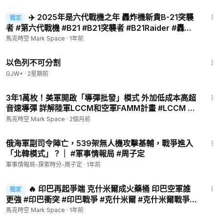
12:59
✈️ 2025年是六代戰機之年 轟炸機新貴B-21突襲
獨家
-
者 #第六代戰機 #B21 #B21突襲者 #B21Raider #轟炸
🤝 合作邀約、意見反饋 👉🏻
markspacetime@gmail.com
機 #隱形紅轟炸機 #軍事 | 03/29【馬克時空 獨家】
馬克時空 Mark Space
·
1年前
💪🏻 贊助支持：
https://donorbox.org/mark-space-1
1:20:00
-
以色列不可分割
💎 【馬克時空】其他平台，歡迎大家關注✨✨✨
GJW+
·
2星期前
🌍 乾淨世界 ➡️
https://bit.ly/3LoBvsH
🚀 Facebook ➡️
https://www.facebook.com/馬克時空-Mark-S
14:34
pace-104329048322968
3年1萬枚！美軍開啟「導彈批發」模式 外加低成本高超
音速導彈 詳解陸軍LCCM和空軍FAMM計畫 #LCCM #
🛩 Instagram ➡️
https://www.instagram.com/markspace5/
梭魚500 #RAACM #生鏽匕首 #黑鬍子導彈 | 05/15 馬
🛰 Telegram ➡️
https://t.me/markspacechannel
馬克時空 Mark Space
·
2個月前
克時空
9:07
俄海軍副司令陣亡，539架無人機攻擊基輔，戰爭進入
「北韓模式」？｜ #軍事情報局 #周子定
軍事情報局-探索時分-周子定
·
1年前
12:16
🔥 印巴再起爭端 克什米爾成火藥桶 印巴空軍誰
獨家
更強 #印巴衝突 #印巴戰爭 #克什米爾 #克什米爾戰爭 #
陣風戰鬥機 #梟龍戰機 #殲10C #軍事 | 05/04【馬克時
馬克時空 Mark Space
·
1年前