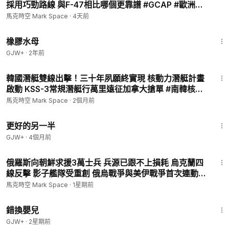
採用巧勁路線 與F-47相比哪個更靠譜 #GCAP #歐洲六
推算大約1,200公里。
代機 #第六代戰鬥機 #六代機 #FCAS #F47 #變循環發
馬克時空 Mark Space
·
4天前
動機 #適應性循環發動機 #馬克時空
1:19:47
🚀 火星-15號：朝鮮最強大洲際彈道導彈
橡膠水母
GJW+
·
2年前
火星-15號是一款全新研發的液體燃料彈道導彈，採用道路機動發
14:11
射方式，射程估計超過1萬公里，可以抵達美國本土，是朝鮮最強
韓國潛艇雙線出擊！三十年夙願終實現 核動力潛艇計畫
大的彈道導彈。火星-15號彈徑達到2.21米，長度估計超過21米。
啟動 KSS-3常規潛艇行萬里遠征加拿大搶單 #南韓核潛
艇 #張保皐N #島山安昌浩號 #鋰電池潛艇 #加拿大巡邏
馬克時空 Mark Space
·
2個月前
🚀 朝鮮的巡航導彈
潛艇計畫 | 05/29 馬克時空
1:35:50
更好的另一半
朝鮮最初的巡航導彈就是KN-01型，是蘇聯P-15冥河導彈和中國
GJW+
·
4個月前
海鷹二號的仿製品，採用液體燃料火箭發動機，從履帶式裝甲車
上發射，屬於陸基反艦導彈，射程300公里。後來朝鮮又仿製蘇
16:50
聯的Kh-35反艦導彈，研製出金星3號導彈，射程為250公里左
俄羅斯向朝鮮求援3萬士兵 兵源已跟不上損耗 烏克蘭四
線反擊 影子艦隊受重創 俄烏戰爭與美伊戰爭首次連動 #
右。
朝鮮士兵 #朝鮮援俄 #俄烏戰爭 #烏克蘭無人機 #烏克蘭
馬克時空 Mark Space
·
1星期前
遠程打擊 | 07/28 馬克時空
至於最新的遠程巡航導彈，還沒有任何細節曝光。
1:28:20
錯換嬰兒
#導彈
#朝鮮
#北韓
#金正恩
#試射導彈
#巡航導彈
#洲際彈道導
GJW+
·
2星期前
彈
#高超音速導彈
#核武
#軍事
#馬克時空