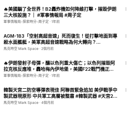
空 獨家】
16:03
🔥美國騙了全世界！B2轟炸機如何降維打擊，摧毀伊朗
三大核設施？｜ #軍事情報局 #周子定
軍事情報局-探索時分-周子定
·
1年前
12:34
AGM-183「空射高超音速」死而復生！從打擊地面到專
殺水面艦艇，美軍高超音速戰略為何大轉向？
#AGM183 #高超音速武器 #B1B槍騎兵 #戰略轟炸機 #
馬克時空 Mark Space
·
2個月前
美軍最新武器 | 05/23 馬克時空
9:08
🔥伊朗發射子母彈，釀以色列重大傷亡；以色列摧毀阿
拉克核反應堆，轟哈梅內伊地堡，美國F22戰鬥機正式
出擊｜ #軍事情報局 #周子定
軍事情報局-探索時分-周子定
·
1年前
13:40
韓製天宮二防空導彈表現佳 阿聯酋緊急追加 美伊戰爭中
製武器現原形 中共軍工高層被整肅 #韓製武器 #天宮2
導彈 #MSAM #中共清洗 #中共內鬥 #美伊戰爭 | 03/28
馬克時空 Mark Space
·
4個月前
馬克時空