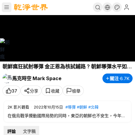
朝鮮瘋狂試射導彈 金正恩為核試鋪路 ? 朝鮮導彈水平如何
? | 巡航導彈 | 洲際彈道導彈 | 高超音速導彈 | 軍事 | 馬克
馬克時空 Mark Space
關注
·
6.7K
時空 第210期
37
分享
收藏
檢舉
2K
影片觀看
·
2022年10月15日
#導彈
#朝鮮
#北韓
在俄烏戰爭攪動國際局勢的同時，東亞的朝鮮也不安生，今年以
來，朝鮮已經試射四十多發各式導彈。因為安理會的制裁和疫情
持續，朝鮮這兩年經濟嚴重萎縮。即使經濟疲弱，朝鮮今年卻異
評論
文字稿