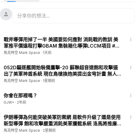
常地頻發試射導彈，這是為什麼呢？
00:00
北韓試射四十多發導彈
00:43
金正恩癡迷導彈核武 壓力下導彈試射暴增
04:25
2022年朝鮮都發射了哪些導彈
14:26
06:40
火星-10號：首款機動發射中程彈道導彈
戰斧導彈用掉了一半 美國要如何應對 消耗戰的教訓 美
09:28
北極星1號：新型固體火箭中程導彈
軍推平價遠程打擊GBAM 集裝箱化導彈LCCM項目 #巡
10:53
火星-15號：朝鮮最強大洲際彈道導彈
航導彈 #腐蝕匕首 #集裝箱化導彈 #GBAM #LCCM |
馬克時空 Mark Space
·
1天前
12:16
朝鮮的巡航導彈
08/07 馬克時空
12:17
🚀 金正恩癡迷導彈核武 壓力下導彈試射暴增
052D驅逐艦開始裝備鷹擊-20 蘇聯超音速飽和攻擊逼
出了美軍神盾系統 現在鳥槍換炮美提出金穹計畫 無人機
威脅更大 #YJ20 #052D #高超音速導彈 #金穹計畫 #
從2011年開始掌權的金正恩，與他的父親和爺爺相比，因為缺乏
馬克時空 Mark Space
·
1星期前
無人機| 08/01 馬克時空
執政的合法性，他在政治清洗方面非常嚴酷。
1:50:52
你會在那裡嗎？
南韓新任總統尹錫悅的強硬姿態，再加上俄式武器在烏克蘭戰場
GJW+
·
2年前
上的糟糕表現。面對這樣的狀況，金正恩需要從軍事上獲得更多
11:18
的成功，來彰顯自己不弱。
伊朗導彈為何能突破美軍防禦網 是軟件升級了還是使用
新型導彈 飽和攻擊嚴重消耗美軍攔截系統 洛馬將推廉價
🚀 2022年朝鮮都發射了哪些導彈
愛國者 #愛國者導彈 #伊朗導彈 #愛國者三型導彈
馬克時空 Mark Space
·
2星期前