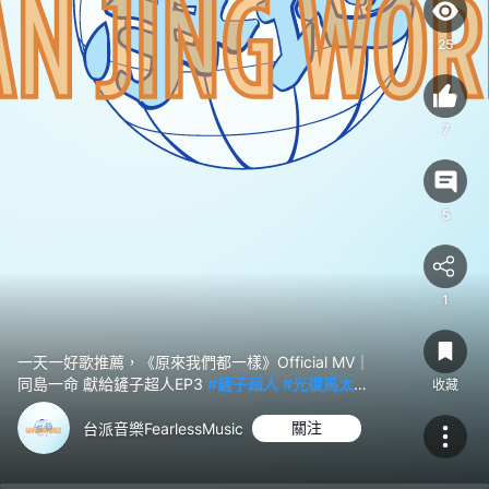
一
命
25
獻
給
鏟
7
子
超
人
5
EP3
#
鏟
1
子
超
人
一天一好歌推薦，《原來我們都一樣》Official MV｜
同島一命 獻給鏟子超人EP3
#鏟子超人
#光復馬太鞍
#
收藏
溪
#堰塞湖溢流
#台灣人性
#同島一命
光
台派音樂FearlessMusic
關注
復
馬