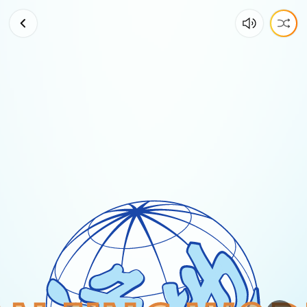
冰
曼
MT880
V4D
8
熱
管
風
冷
塔
散
開
箱
暨
安
裝
篇
Part
1。