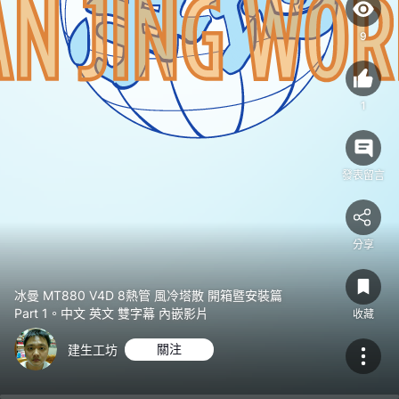
中
文
9
英
文
雙
1
字
幕
內
發表留言
嵌
影
片
分享
冰曼 MT880 V4D 8熱管 風冷塔散 開箱暨安裝篇
Part 1。中文 英文 雙字幕 內嵌影片
收藏
建生工坊
關注