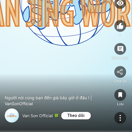
24
1
Bình Luận
Chia Sẻ
Người nói cùng bạn đến già bây giờ ở đâu ! |
VanSonOfficial
Lưu
Van Son Official 🍀
Theo dõi