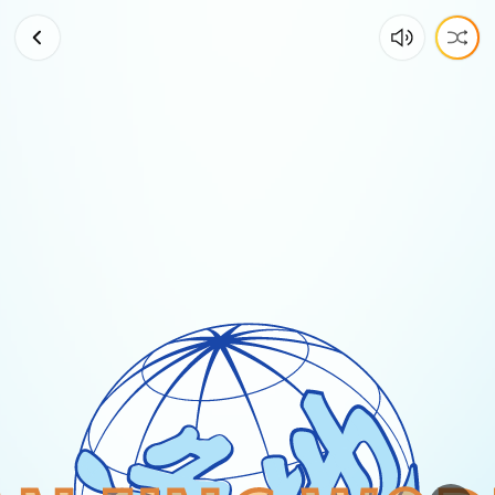
【铅
笔
笔
袋】
钩
织
好
物
分
享
～
想
看
这
个
教
程
的
扣