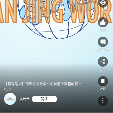
1~
(•͈˽•͈)
8
喜歡
發表留言
分享
【铅笔笔袋】钩织好物分享～想看这个教程的扣1~
(•͈˽•͈)
收藏
毛茸茸
關注