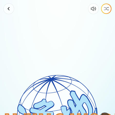
中
國
青
年
說，
保
衛
家
鄉
可
以，
但
是
上
外
面
打
戰
“我