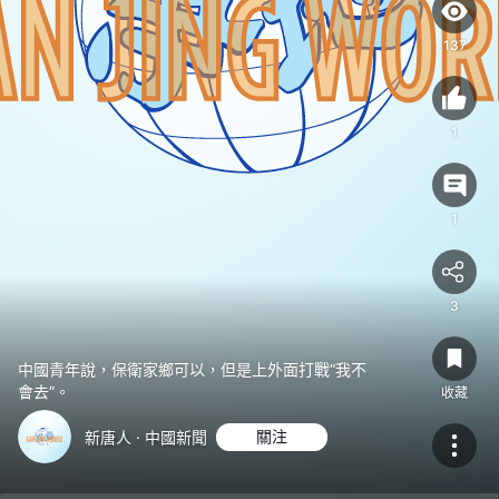
不
會
137
去”。
1
1
3
中國青年說，保衛家鄉可以，但是上外面打戰“我不
會去”。
收藏
新唐人 · 中國新聞
關注