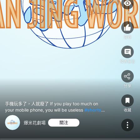
will
be
15
useless
#shorts
🍿
喜歡
劉
亦
菲
發表留言
李
現
分享
手機玩多了，人就廢了 If you play too much on
your mobile phone, you will be useless
#shorts
收藏
🍿 劉亦菲 李現
爆米花劇場
關注