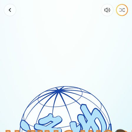
手
機
玩
多
了，
人
就
廢
了
If
you
play
too
much
on
your
mobile
phone,
you