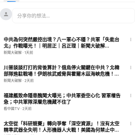
59:58
中共為何突然嚴控出境？八一軍心不穩？共軍「失能台
北」作戰曝光！｜明居正｜呂正理｜新聞大破解
【2026年8月7日】
新聞大破解
·
1天前
59:58
川普談談打打的背後算計？俄烏停火關鍵在中共？北韓
部隊進駐戰場！伊朗核武威脅與霍爾木茲海峽危機！川
普紅線能守住？｜鄭欽模｜新聞大破解【2026年8月6
新聞大破解
·
2天前
日】
14:39
福建艦致命隱患醜聞大曝光；中共軍委空心化 習軍權告
急；中共軍隊深層危機藏不住了
看中國TV
·
2天前
59:56
太空從「科研競賽」轉向爭奪「深空資源」！沒有太空
精準武器全失明！人形機器人大戰！美國為何禁止中國