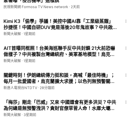
象署曝「侵台機率」這樣說
民視新聞網 Formosa TV News network
·
2天前
59:58
Kimi K3「偷學」爭議！美控中國AI靠「工業級蒸餾」
抄捷徑！中國自研DUV竟是落後20年鬼故事？中共啟動
金稅四期圍捕離岸富豪！追繳海外所得韭菜連根拔起！
新聞大破解
·
1星期前
｜樊家忠｜新聞大破解【2026年7月30日】
59:52
AIT首曝同框照！台美海巡聯手反中共封鎖 21大前恐嚇
做樣子？中共複製台灣總統府、美軍基地模型！烏克蘭
打擊伊朗船舶！俄烏、中東、台海連動？｜蘇紫雲｜新
新聞大破解
·
1星期前
聞大破解【2026年7月28日】
23:24
關鍵時刻！伊朗總統傳力挺和談，高喊「最佳時機」；
每月一批愛國者，烏克蘭擴大求援；以色列無預警關閉
駐成都領館；兒童手錶驚曝被滲透，數據全傳到中國。
新唐人電視台NTDTV
·
28分鐘前
【#全球新聞】2026.08.08
59:58
「梅莎」剛走「巴威」又來 中國還會有更多洪災？中共
為何總是無預警洩洪？貪財官僚草菅人命！水庫大壩也
是「武器」？水權之爭引爆美中博弈！｜聶森｜新聞大
新聞大破解
·
3星期前
破解【2026年7月14日】