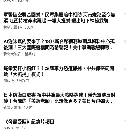
GJW+
·
11個月前
14:01
軍警陸空聯合圍捕！民眾集體暗中相助 河南嫌犯至今無
蹤 江西持槍命案再起 一場大搜捕 遷出地下神秘武裝？
【全球視野】
希望之聲TV
·
2天前
59:58
AI泡沫真的要來了？18兆新台幣債務壓頂與資料中心延
後潮！三大國際機構同時發警報！美中爭霸戰場轉移？
台灣半導體如何面對重定價衝擊？｜陳松興｜新聞大破
新聞大破解
·
1星期前
解【2026年7月27日】
8:46
鐵拳要打小粉紅？！炫耀軍力恐遭抓捕，中共保密局開
啟「大抓捕」模式！
郝毅博
·
6分鐘前
59:58
日本防衛白皮書 視中共為最大戰略挑戰！漢光軍演反封
鎖！台灣的「美語老師」比想像更多？美日台飛彈大升
級！美軍西太平洋部署暗鷹？日本神盾艦首射戰斧！｜
新聞大破解
·
4天前
吳明杰｜新聞大破解【2026年8月4日】
1:15:33
《發展受阻》紀錄片項目
GJW+
·
2年前