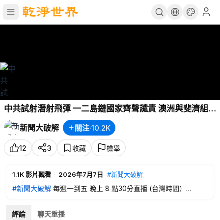
中共試射潛射飛彈 一二島鏈國家齊聲譴責 澳洲與斐濟組
同盟 南太平洋小北約雛形？美前太平洋司令：「中強美
新聞大破解
關注
·
10.2K
弱」是危言聳聽 恐致中共誤判｜吳明杰｜新聞大破解
【2026年7月7日】
12
3
收藏
檢舉
1.1K
影片觀看
·
2026年7月7日
#新聞大破解
#新聞大破解
每週一到五 晚上 8 點30分直播 (台灣時間）
※以上來賓言論不代表本頻道立場
評論
聊天重播