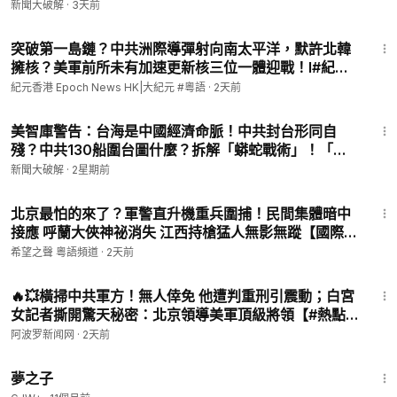
機器人進口？｜宋國誠｜新聞大破解【2026年8月5
新聞大破解
·
3天前
日】
10:49
突破第一島鏈？中共洲際導彈射向南太平洋，默許北韓
擁核？美軍前所未有加速更新核三位一體迎戰！l#紀元
香港 粵語
紀元香港 Epoch News HK|大紀元 #粵語
·
2天前
59:58
美智庫警告：台海是中國經濟命脈！中共封台形同自
殘？中共130船圍台圖什麼？拆解「蟒蛇戰術」！「不
統而統」中共超限戰升級！台灣如何轉守為攻？｜荊元
新聞大破解
·
2星期前
宙｜新聞大破解【2026年7月20日】
13:53
北京最怕的來了？軍警直升機重兵圍捕！民間集體暗中
接應 呼蘭大俠神祕消失 江西持槍猛人無影無蹤【國際風
雲】
希望之聲 粵語頻道
·
2天前
10:57
🔥💥橫掃中共軍方！無人倖免 他遭判重刑引震動；白宮
女記者撕開驚天秘密：北京領導美軍頂級將領【#熱點
直擊 #深度報道 Z】
阿波罗新闻网
·
2天前
1:34:06
夢之子