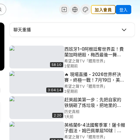
加入會員
登入
聊天重播
西班牙1-0阿根廷奪世界盃！費
蘭加時絕殺，梅西最後一舞｜
世界盃決賽大結局 【足球三人
希望之聲TV「體育世界」
58:10
行】
2星期前
🔥 現場直播 - 2026世界杯決
賽，終極一戰！7月19日，美東
時間下午3:00 【足球三人行】
希望之聲TV「體育世界」
3:04:14
2星期前
赶英超美第一步：先把自家的
铁锅砸了炼垃圾，把地里的粮
食吹到天上去！ 只要思想不滑
历史真相
2:20
坡，亩产万斤靠吹牛：毛式“空
1天前
想社会主义”如何把人间炼成地
英格蘭6-4法國奪季軍！薩卡帽
狱？ 再顺便把千万人饿垮？ 从
子戲法，姆巴佩單屆10球｜世
“跑步进入共产主义”到“跑步进
界杯決賽梅西VS亞馬爾前瞻
希望之聲TV「體育世界」
入火葬场”：大跃进的荒诞炼金