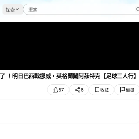
探索
法國險勝晉級， 摩洛哥3-0加拿大，八強法摩大戰來了 ！明日巴西戰挪威，英格蘭闖阿茲特克【足球三人行】
57
6
收藏
檢舉
開局面。真正改變比賽的不是姆巴佩的個人突破，而是替補登場的杜
-0晉級八強。