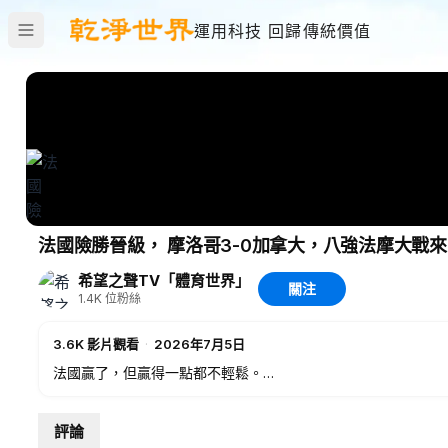
運用科技 回歸傳統價值
希望之聲TV「體育世界」
關注
1.4K
位粉絲
3.6K
影片觀看
·
2026年7月5日
法國贏了，但贏得一點都不輕鬆。
面對巴拉圭的鐵桶陣和小動作，法國全場控球佔優，卻遲遲打不
評論
埃。第66分鐘，杜埃禁區突破製造點球，姆巴佩主罰命中，法國1