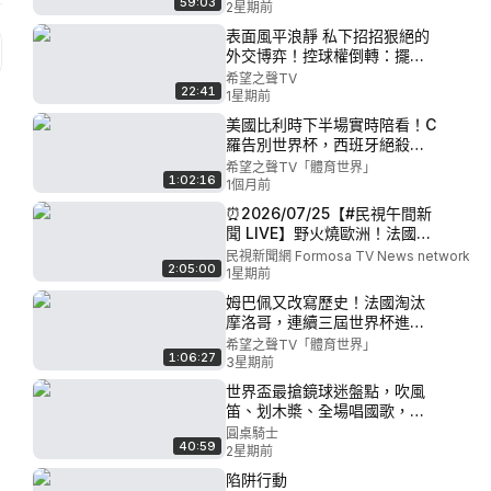
59:03
【足球三人行】
2星期前
术# 历史的角落
表面風平浪靜 私下招招狠絕的
外交博弈！控球權倒轉：擺在
面前的無解兩難！【新聞大事
希望之聲TV
22:41
件】
1星期前
美國比利時下半場實時陪看！C
羅告別世界杯，西班牙絕殺葡
萄牙晉級八強 【足球三人行】
希望之聲TV「體育世界」
1:02:16
1個月前
⏰2026/07/25【#民視午間新
聞 LIVE】野火燒歐洲！法國急
撤11萬人 西班牙進緊急狀態／
民視新聞網 Formosa TV News network
2:05:00
南港警攔查毒駕拒測 男拖快2
1星期前
小時才反悔想驗／紅霞遠離！
姆巴佩又改寫歷史！法國淘汰
氣象署解除海警 各地仍須注
摩洛哥，連續三屆世界杯進四
意外圍環流影響
強【足球三人行】
希望之聲TV「體育世界」
1:06:27
3星期前
世界盃最搶鏡球迷盤點，吹風
笛、划木槳、全場唱國歌，不
止踢球更是文化比拼！【 #圓
圓桌騎士
40:59
桌騎士 】
2星期前
陷阱行動