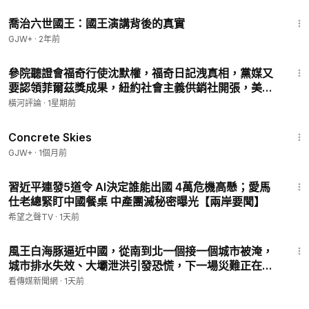
1:05:09
灣、新加坡、日本、韓國、英國。其它地區也可購買有聲書和電
喬治六世國王：國王演講背後的真實
子書。
GJW+
·
2年前
41:35
🙏 捐款支持我們：
https://donorbox.org/hengheguandian
參院聽證會福奇行使沈默權，福奇日記洩真相，黨媒又
要認領菲爾茲獎成果，紐約社會主義供銷社開張，美免
我們是符合美國聯邦501(c)(3)的非營利機構，美國朋友的捐款可
費訪華記者名單曝光 | 橫河評論 2026.07.29
獲聯邦抵稅。
橫河評論
·
1星期前
🌱 免翻墙大陸連結：
https://s3.us-west-1.amazonaws.com/ph
1:44:02
o/x.html?members/henghe/
Concrete Skies
GJW+
·
1個月前
🌟2026神韻全球巡演開售！立即前往
https://www.shenyun.co
16:40
m/
官網 購票，結帳時輸入【henghe2026】，即可免去美國地
習近平連發5道令 AI決定誰能出國 4萬危機高懸；愛馬
區購票的手續費！世界頂級演出，復興華夏五千年的正統文化！
仕老總緊盯中國餐桌 中產團滅秘密曝光【兩岸要聞】
希望之聲TV
·
1天前
#伊朗
#川普
#出生公民權
16:46
風王白海豚逼近中國，從南到北一個接一個城市被淹，
-------------------------
城市排水失效、大壩泄洪引發恐慌，下一場災難正在逼
🔔本頻道每週一、三、五，美東時間晚6:30pm直播 （美西
近
看傳媒新聞網
·
1天前
15:30
，北京
7:30
，东京
8:30
，伦敦
23:30
，悉尼
10:30
）請觀眾
朋友們點擊訂閱並打開小鈴鐺，不要錯過未來的節目！
54:09