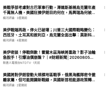
43:20
美戰爭部考慮對古巴軍事行動，澤連斯基稱烏克蘭年產
千萬無人機，美國狂揍伊朗目的何在，馬興瑞為何被雙
開，美地震專家被中共「錯誤拘留」，王滬寧訪朝學世
橫河評論
·
3星期前
襲？ | 橫河評論 2026.07.15
36:14
美伊戰端再啟，停火已破壞；川普三大國際戰略變化：
西班牙、土耳其和敘利亞，烏克蘭全面出擊：莫斯科、
影子船隊和克里米亞 | 橫河評論 2026.07.08
橫河評論
·
4星期前
26:46
美伊密談！停戰倒數！霍爾木茲海峽將重啟？影子油輪
急脫手！引爆油價崩盤？｜#財經新聞│20260805
(三)｜#新唐人
新唐人電視台NTDTV
·
1天前
34:50
美國將對伊朗發動大規模地區戰爭，俄黑海艦隊密令撤
離家屬，但可能開闢新戰線，英國新首相能源政策轉向
| 橫河評論 2026.07.20
橫河評論
·
2星期前