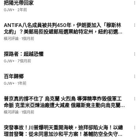
把陽光帶回家
-------------------------
🔵 加入電報Telegram：
https://t.me/henghenews
GJW+
·
2年前
🔵 加入Facebook :
https://www.facebook.com/Hengheguan
32:45
dian
ANTIFA八名成員被共判450年，伊朗要加入「穆斯林
👉 聯繫我們：
hengheguandian@gmail.com
北約」？美郵局拒投遞郵局選票給特定州，紐約初選民
神盾VPN：
https://shendunvpn.net/
，購買兩年套餐享受65折
主黨溫和派重挫
橫河評論
·
1個月前
優惠，使用【HENGHE】再享10%折扣！
10:04
-------------------------------------------------
探路者：超越恐懼
GJW+
·
7個月前
© All Rights Reserved.
56:11
百年歸鄉
GJW+
·
1年前
34:18
普京真的撐不住了 烏克蘭 火烈鳥 導彈精準炸毀俄軍工
命脈 克里米亞煉油廠遭大減產 俄羅斯竟主動向烏克蘭求
和 路在何方 橫河評論 2026 07 01
橫河評論
·
1個月前
26:30
突發事故！川普爆明天重開海峽，迪拜卻陷火海！以總
理首發聲：從未同意加沙和平方案！基輔防空全失守，