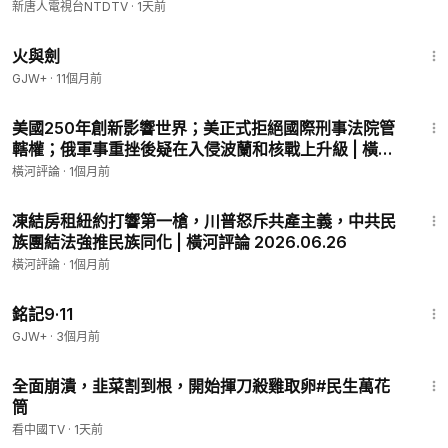
朝鮮導彈部隊秘密入俄！美再爆川普險情案！中共半夜
新唐人電視台NTDTV
·
1天前
強拆災民帳篷，旅日返家被強錄「詐騙聲紋」！｜#新
2:54:57
唐人
火與劍
GJW+
·
11個月前
28:02
⁩美國250年創新影響世界；美正式拒絕國際刑事法院管
轄權；俄軍事重挫後疑在入侵波蘭和核戰上升級 | 橫河
評論 2026.07.03
橫河評論
·
1個月前
34:17
凍結房租紐約打響第一槍，川普怒斥共產主義，中共民
族團結法強推民族同化 | 橫河評論 2026.06.26
橫河評論
·
1個月前
1:13:52
銘記9·11
GJW+
·
3個月前
16:14
全面崩潰，韭菜割到根，開始揮刀殺雞取卵#民生萬花
筒
看中國TV
·
1天前