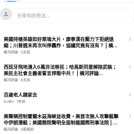
帳時專享15%優惠！全網購滿70美元美國本土包郵，滿260加幣
加拿大包郵！
🛒🌊新增大陸特供：韓國濟州島深海寶藏 | 野生紅海參養生膠—
2盒裝，點擊立即購買: 👉
https://lanmeiyoupin.us/products/jej
uwelling-2?ref=HH
，🎁輸入優惠碼：【HENGHE】，結帳時專
30:46
享15%優惠！中國大陸2盒起賣，四盒免郵！
美國持槍英雄如好萊塢大片，康寧漢在壓力下拒絕退
購物相關疑問請諮詢：
縮；川普週末再次叫停轟炸，協議究竟有沒有？ | 橫河
📪藍莓優品郵箱：
customerservice@lucent-living.com
評論 2026.08.03
橫河評論
·
3天前
☎️藍莓優品客服電話：+1 (800)-880-5697（美東時間 週一至週
五9AM-6PM)
34:57
西班牙飛地湧入6萬非法移民；哈馬斯同意解除武裝；
美民主社會主義者誓言捍衛中共！ | 橫河評論
第二季即將上映🔥政治諷刺劇 《維尼的終局》
https://okurl.io/5
07.31.2026
Q3u7
橫河評論
·
6天前
1:54:38
立即購買《裸體的共產黨》——揭穿共產黨所有偽裝和謊言的
百歲老人蹺家去
「冷戰聖經」，看清中共，把握未來！
GJW+
·
1年前
📖購買鏈接：
https://genesispress.org/collections/%E6%A
33:30
D%B7%E5%8F%B2%E7%9C%9F%E7%9B%B8
美聲稱控制霍爾木茲海峽並收費，美首次無人攻擊艇擊
🎁輸入優惠碼【HENGHE】享受9折優惠，並贈送《九評共產
中伊朗潛艇；美國務院聲明全面制裁國際刑事法院 | 橫
黨》有聲書！
河評論 2026.07.13
橫河評論
·
3星期前
🚛紙質書主要郵寄地區：美國、加拿大、澳大利亞、紐西蘭、台