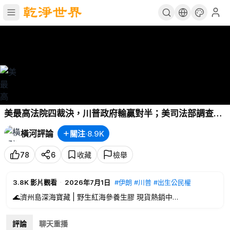
美最高法院四裁決，川普政府輸贏對半；美司法部調查支
持美國社會主義運動的上海富豪辛格姆；求是發表習近平
橫河評論
關注
·
8.9K
學習焦裕祿舊文 | 橫河評論 2026.07.01
78
6
收藏
檢舉
3.8K
影片觀看
·
2026年7月1日
#伊朗
#川普
#出生公民權
🌊濟州島深海寶藏 | 野生紅海參養生膠 現貨熱銷中
點擊立即購買: 👉
https://lanmeiyoupin.us/products/jejuwellin
gredseacucumber?ref=HH，🎁輸入優惠碼：【HENGHE】,結
評論
聊天重播