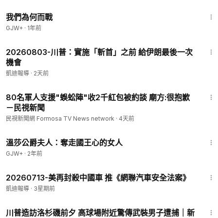
52:05
我們為何而戰
GJW+
·
1年前
3:01
20260803-川普：實施「斬首」之前 給伊朗最後一次
機會
凱迪報導
·
2天前
1:31
80名軍人支援"蜈蚣陣"收2千紅包被約談 廟方:很抱歉
－民視新聞
民視新聞網 Formosa TV News network
·
4天前
45:22
溫莎公爵夫人：奪走國王心的女人
GJW+
·
2年前
3:20
20260713-美再封殺中國車 推《網聯汽車安全法案》
凱迪報導
·
3星期前
29:58
川普造訪洛杉磯前夕 高球場附近驚傳武裝男子遭捕｜新