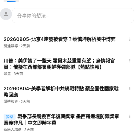
2:21
20260805-北京4連發被看穿？蔡慎坤解析美中博弈
凱迪報導
·
2天前
13:36
川普：美伊談了一整天 霍爾木茲重開有望；烏情報官
員：俄擬在西部部署朝鮮導彈部隊【熱點快報】
聚焦
·
3天前
4:06
20260804-美學者解析中共統戰特點 籲全面性國家戰
略回應
凱迪報導
·
2天前
33:47
戰爭部長親授百年復興獎章 墨西哥邊境防禦獎章
獨家
意義非凡｜中文即時字幕
新唐人精選
·
3天前