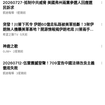
20260727-抵制中共威脅 美國弗州兩黨參選人回應選
民訴求
凱迪報導
·
1星期前
15:12
突發！川普下死令 伊朗60億走私路被美軍掐斷！3架伊
朗無人機襲美軍基地？開源情報揭伊朗老底 川普兩手牌
瓦解伊朗最後底牌 黨媒翻91年前舊賬 暗示習遭逼宮
希望之聲TV
·
5天前
【新聞速遞】
1:34:02
神鹿之歌
GJW+
·
2星期前
4:05
20260712-伍雷震撼發聲！709宣告中國法律改良主義
徹底失敗
凱迪報導
·
3星期前