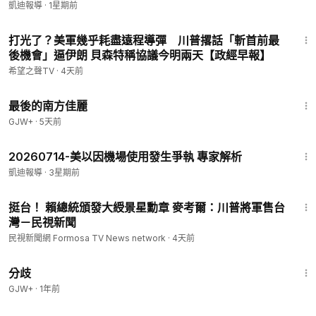
凱迪報導
·
1星期前
22:39
打光了？美軍幾乎耗盡遠程導彈 川普撂話「斬首前最
後機會」逼伊朗 貝森特稱協議今明兩天【政經早報】
希望之聲TV
·
4天前
1:38:29
最後的南方佳麗
GJW+
·
5天前
2:36
20260714-美以因機場使用發生爭執 專家解析
凱迪報導
·
3星期前
2:31
挺台！ 賴總統頒發大綬景星勳章 麥考爾：川普將軍售台
灣－民視新聞
民視新聞網 Formosa TV News network
·
4天前
1:54:13
分歧
GJW+
·
1年前
3:06