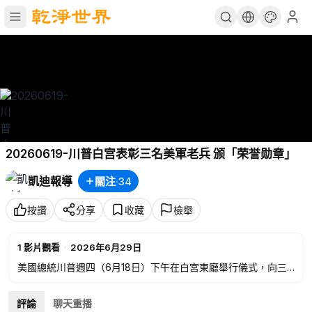
20260619-川普白宫表彰三名美軍老兵 颁「荣誉勋章」
凱迪報導
關注
·
34
按讚
分享
收藏
檢舉
1
影片觀看
·
2026年6月29日
美國總統川普週四（6月18日）下午在白宮東廳舉行儀式，向三
位退伍軍人頒發「榮譽勳章」，這是美國最高軍事榮譽，旨在表
彰三人在越南和阿富汗戰場上的英勇事蹟。其中一人為追授。
評論
聊天重播