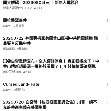
聞大解碼｜20260805(三)｜新唐人電視台
新唐人電視台NTDTV
·
4天前
1:51:14
薩拉熱窩事件
GJW+
·
2星期前
5:17
20260722-神韻藝術家美國會山莊揭中共跨國鎮壓 議
員誓言反擊中共
凱迪報導
·
2星期前
11:46
💥😂白宮重磅宣布，全人類好消息！;真正狠招來了，中
共出境新規最深一層終於看懂了！;川普總統重磅發聲！
他為何暴怒？；美簽保證金威力驚人，50國逾期滯留暴
阿波罗新闻网
·
4天前
降99%！【#熱點直擊 #阿波羅網 C】
1:25:23
Cursed Land- Fate
GJW+
·
9個月前
3:45
20260720-白宮發《被奴役國家週公告》川普：絕不
允許共產主義在美國生根