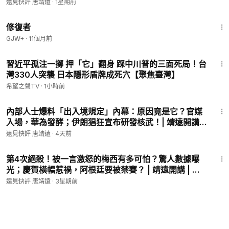
遠 | 2026.07.27 #美伊關係 #菲爾茲獎 #王虹
遠見快評 唐靖遠
·
1星期前
54:11
修復者
GJW+
·
11個月前
15:40
習近平孤注一擲 押「它」翻身 踩中川普的三面死局！台
灣330人突襲 日本隱形盾牌成死穴【聚焦臺灣】
希望之聲TV
·
1小時前
48:14
內部人士爆料「出入境規定」內幕：原因竟是它？官媒
入場，華為發酵；伊朗猖狂宣布研發核武！| 靖遠開講 |
唐靖遠 | 2026.08.05 #中共出境限制 #閉關鎖國 #竹知
遠見快評 唐靖遠
·
4天前
了 #華為
1:20:10
第4次絕殺！被一言激怒的梅西有多可怕？驚人數據曝
光；慶賀橫幅惹禍，阿根廷要被禁賽？ | 靖遠開講 | 唐
靖遠 | 2026.07.16 #世界盃 #阿根廷 #梅西
遠見快評 唐靖遠
·
3星期前