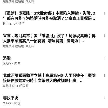
| 2026.08.06 #海外追稅#閉關鎖國 #靖遠開講
遠見快評 唐靖遠
·
3天前
唐靖遠粵語頻道：
https://www.youtube.com/@CantoJingyua
50:31
n/videos
【重磅】吳嘉隆：3大致命傷！中國陷入通縮，失落50
靖遠帶你一鍵翻牆：
年都有可能？港幣隨時可能被取消？北京真正目標是…
https://donorbox.org/jingyuanfanqiang-819-f
【珍TALK】2026.07.27 #珍TALK #梁珍 #中國經濟 #
珍Talk
·
2星期前
https://donorbox.org/jingyuanfanqiang-115
港幣 #中美對抗
51:09
官宣北戴河異常；習「護城河」沒了！劉源現異動；傳
～～～～～～～～～～～～～～～～～～～～～～～～～～～～
大批軍頭罷宴八一招待會| 靖遠開講 | 唐靖遠 |
～～～～～～～～～～～
2026.08.03 #北戴河 #習近平 #靖遠開講
2026年6月27日,一架輕型運動航空器撞上北京地標中國尊大樓,
遠見快評 唐靖遠
·
6天前
官方通報1人死亡、13人受傷,卻刻意不提「飛機」「自殺式攻
1:39:46
擊」與駕駛員性別。本期深度起底三大疑點:中信集團「越描越
追愛
黑」的闢謠、英國《金融時報》在石佛寺機場發現登記於「劉俊
GJW+
·
1年前
華」名下的SUV、政治學者劉軍寧爆料飛機曾繞二環、疑似目標
1:09:41
中南海。並剖析此案為何恰好撞上人大罷免14名官員、6名將領
北戴河誰當面勸習立儲｜高層為何無人阻習連任｜廢除
的習家軍大清洗——這究竟是技術故障,還是一場政治清算的引爆
接班信號始於何時｜文革最大的教訓是什麼｜
點?
（20260810第1188期）#熱門話題
蔡慎坤說
·
18分鐘前
25:53
#北京撞機
#中國尊
#劉俊華
#中信
#習近平
#習家軍清洗
#中南
尋找平衡
海
#人大罷免
#張又俠
#中共內鬥
#中國政治
#劉軍寧
#靖遠開
GJW+
·
1年前
講
#唐靖遠