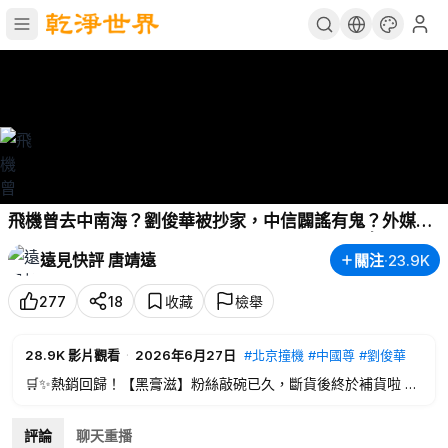
飛機曾去中南海？劉俊華被抄家，中信闢謠有鬼？外媒深
夜機場挖出猛料！張又俠案生變，習麻煩大了！ | 靖遠開
遠見快評 唐靖遠
關注
·
23.9K
講 | 唐靖遠 | 2026.06.27
#北京撞機
#中國尊
#劉俊華
277
18
收藏
檢舉
28.9K
影片觀看
·
2026年6月27日
#北京撞機
#中國尊
#劉俊華
🛒✨熱銷回歸！【黑膏滋】粉絲敲碗已久，斷貨後終於補貨啦 🎉
🎁輸入優惠碼：【TJY】，結帳立享85折優惠！折扣適用產品👇
🔥 240g 大容量裝👉
https://gpharma.store/discount/TJY?red
評論
聊天重播