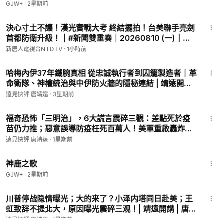
GJW+
·
2星期前
🔥神韻作品：
https://is.gd/UggLJA
13:43
🧡神韻官網：
https://zh-tw.shenyun.com/
決心寸土不讓！漢光實戰大考 終結擺拍！台美聯手亮劍
📩 聯絡郵箱：
yjkp513jd@gmail.com
首都防衛升級！｜#新聞雙重奏｜20260810 (一)｜新
🌐大陆免费翻墙連結：
https://s3.us-west-1.amazonaws.com/ph
聞大視野
新唐人電視台NTDTV
·
1小時前
o/x.html?members/tangjingyuan/
37:18
哈梅內伊37年鐵腕真相 從忠誠執行者到囚籠製造者｜革
命衛隊、神權統治與中伊防火牆的隱秘連結 | 靖遠開講 |
唐靖遠 | 2026.07.19 #伊朗 #哈梅內伊
遠見快評 唐靖遠
·
3星期前
1:26:00
福奇恐怖「三明治」，6大謊言震碎三觀：差點死於疫
苗仍力推；惡意誤導防疫枉死百萬人！美軍重啟轟炸，
美伊戰爭俄烏化？| 靖遠開講 | 唐靖遠 | 2026.07.29 #
遠見快評 唐靖遠
·
1星期前
福奇 #Fauci #美伊衝突
1:34:02
神鹿之歌
GJW+
·
2星期前
47:43
川普停战隐情曝光；大的来了？小泽内塔同日赴美；王
虹致辞不提北大，原因曝光震碎三观！| 靖遠開講 | 唐靖