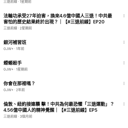
擇與中共切割、劃清界限。｜【#三退前線】
三退前線
·
1星期前
一、海外華人，其實是美國最守法的族群之一
16:54
每當“中國人在美國犯罪”的新聞出現在頭條，許多海外華人都會
法輪功承受27年迫害，換來4.6億中國人三退！中共最
感到一種說不清楚的委屈。他們勤奮工作，送孩子上大學，在小
害怕的歷史結果終於出現？｜【#三退前線】EP20
區里安靜地生活，從不惹是生非——但他們莫名地要在公共場合
三退前線
·
2星期前
為自己的族裔身份辯護，莫名地要向同事解釋“我不是那種人”，
莫名地要在某些眼神里讀出懷疑。
2:26:39
銀河補習班
這種委屈，不是氣量不夠，而是源自一個深刻的不公正。
GJW+
·
1年前
1:19:18
先看一組冷靜的數字。根據美國聯邦量刑委員會的歷年統計，
蠑螈殺手
2025年全美聯邦刑事判刑案件共計66,662件，比1996年的
GJW+
·
1星期前
42,436件增長了57%。在這接近7萬件的案子里，中國籍被告所
1:50:52
佔的比例是多少？
你會在那裡嗎？
GJW+
·
2年前
不到2%。在統計分類上，中國籍被告甚至連獨立字段都沒有，
13:35
被歸入“其它國家”這個幾乎可以忽略不計的類別。
倫敦、紐約接連襲 擊！中共為何最恐懼「三退運動」？
4.56億中國人的精神覺醒｜【#三退前線】EP5
美國聯邦案件的主體，是美墨邊境每年洶湧而來的移民違規、毒
三退前線
·
3個月前
品持有與槍枝犯罪。1998年到2018年這二十年間，針對非美國
公民的聯邦逮捕人數激增234%——但這一增長幾乎全部集中在
9:38