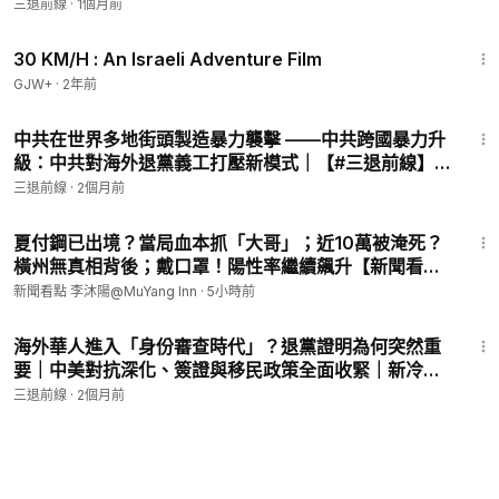
三退前線
·
1個月前
諜網絡，策反在美國頂尖大學、國防承包商和軍工企業工作的華
1:08:12
裔科學家與工程師。它的觸角深入美國最核心的科研與國防體
30 KM/H : An Israeli Adventure Film
系，滲透程度之深，讓美國情報界至今感到震驚。
GJW+
·
2年前
中共公安部（MPS）——跨越國際法與美國主權，在美國境內對
14:24
中共在世界多地街頭製造暴力襲擊 ——中共跨國暴力升
政治異見人士、維權人士、法輪功學員和退黨人士實施追蹤、監
級：中共對海外退黨義工打壓新模式｜【#三退前線】
控、騷擾與威脅。它的特工人員，用旅遊簽證入境，住進美國的
EP10
高級住宅區，拍攝目標對象的日常行蹤，威脅其在中國的家屬。
三退前線
·
2個月前
21:12
中共“千人計劃”——以高薪、頭銜和豐厚的科研資源為誘餌，系
夏付鋼已出境？當局血本抓「大哥」；近10萬被淹死？
統性地引誘在美國頂尖高校和研究機構任職的學者，將聯邦政府
橫州無真相背後；戴口罩！陽性率繼續飆升【新聞看點
資助的尖端科研成果轉移至中國。這個計劃用“學術交流”的外衣
李沐陽8.7】
新聞看點 李沐陽@MuYang Inn
·
5小時前
包裝的，是有計劃的技術竊取。
19:26
海外華人進入「身份審查時代」？退黨證明為何突然重
中共關聯跨國有組織犯罪集團——利用中共黨國體制提供的法律
要｜中美對抗深化、簽證與移民政策全面收緊｜新冷戰
灰色空間和金融渠道，在美國境內開展禮品卡詐騙、芬太尼前體
下每個華人都要面對的選邊問題｜【#三退前線】EP9
三退前線
·
2個月前
化學品供應等高度組織化的犯罪活動，每年從美國經濟中抽走數
億美元。
政治脅迫機制——通過威脅在中國境內的家屬，強迫旅居美國的