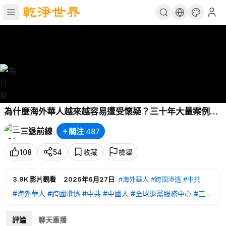
為什麼海外華人越來越容易遭受懷疑？三十年大量案例揭
示，一個政權如何利用犯罪、統戰與跨國滲透，把全體中
三退前線
關注
·
487
國人推向國際輿論的風口浪尖｜【
#三退前線
】EP16
108
54
收藏
檢舉
3.9K
影片觀看
·
2026年6月27日
#海外華人
#跨國滲透
#中共
#海外華人
#跨國滲透
#中共
#中國人
#全球退黨服務中心
#三退
前線
評論
聊天重播