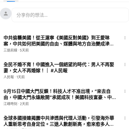
中共如何系統性地污名化“中國人”身份
——三十年在美犯罪案實證深度報告
這是一份讓人讀完之後久久不能平靜的報告。它的數據來自美國
聯邦量刑委員會、司法統計局、聯邦調查局和國土安全調查局的
17:58
公開檔案；它的案例來自美國聯邦法院三十年來一份份白紙黑字
中共偷襲美國！從王滬寧《美國反對美國》到王愛琳
的起訴書和判決書。
案，中共如何把美國的自由、媒體與地方自治變成滲透
工具？一場策劃數十年的超限戰正在展開。｜【#三退
三退前線
·
5天前
但它所描述的，是一個至今仍然被大多數海外華人所忽視、所回
前線】EP21
避，甚至所不敢面對的殘酷現實。
17:54
全民不婚不育！中國進入一個絕望的時代：男人不再娶
妻，女人不再婚嫁！｜ #人民報
在美國，“中國人犯罪”的標籤從哪裡來？是誰在美國境內建立了
間諜網絡、追殺異見人士、輸出毒品化學品、操控社交媒體？是
人民報
·
1天前
普通的海外華人嗎？
18:59
9月15日中國大門反鎖！科技人才不准出境，“來去自
不是。三十年的司法記錄給出了一個清晰得令人心寒的答案：是
由，中國大門永遠敞開”承諾成灰！美國科技富豪、中國
中國共產黨。
石油科技之父蕭光琰悲劇重演？【歷史上的今天
江峰時刻
·
2天前
20260805第414期】#中國時局
27:21
而最殘酷的諷刺是——中共製造了所有這些罪行，卻讓無辜的海
全球多國接連揭露中共滲透與代理人活動，引發海外華
外華人替它承擔了所有後果。
人重新思考自身定位。三退人數創新高，愈來愈多人選