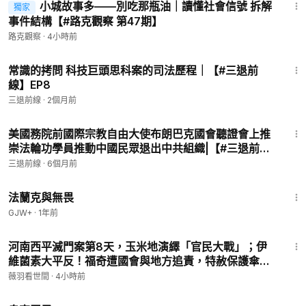
靠近墨西哥邊境的五個聯邦司法管轄區，與中國籍人士幾乎沒有
小城故事多——別吃那瓶油｜讀懂社會信號 拆解
獨家
事件結構【#路克觀察 第47期】
任何直接關聯。
路克觀察
·
4小時前
如果把視野放得更寬，把中國籍移民放進美國整體族裔的對比框
27:29
架里，結論就更加鮮明瞭。美國人口調查局的數據顯示，亞裔美
常識的拷問 科技巨頭思科案的司法歷程｜【#三退前
國人在全美人口中佔比約6%，但在聯邦和州立監獄的在押人口
線】EP8
中，亞裔僅佔1.5%至2%。也就是說，亞裔的監禁率大約只有其
三退前線
·
2個月前
人口比例的三分之一。從統計上看，包含華裔在內的亞裔，是美
15:48
國社會里最守法的族群之一。
美國務院前國際宗教自由大使布朗巴克國會聽證會上推
崇法輪功學員推動中國民眾退出中共組織|【#三退前
美國公民自由聯盟（ACLU）在2022年的報告中說得很直白：“數
線】EP1
三退前線
·
6個月前
據的結論很清晰——普通華人移民不是美國公共安全的威脅，他
1:39:41
們是美國社會的貢獻者。”
法蘭克與無畏
GJW+
·
1年前
然而，就是這個在聯邦犯罪記錄上幾乎可以忽略不計的群體，卻
承受著與其犯罪比例完全不相稱的社會偏見與執法壓力。為什
25:43
河南西平滅門案第8天，玉米地演繹「官民大戰」；伊
麼？
維菌素大平反！福奇遭國會與地方追責，特赦保護傘能
管用？｜薇羽看世間 20260807
答案藏在另外兩組數字裡。
薇羽看世間
·
4小時前
1:28:27
美國司法部的官方統計顯示，在涉及“經濟間諜”的起訴案件中，