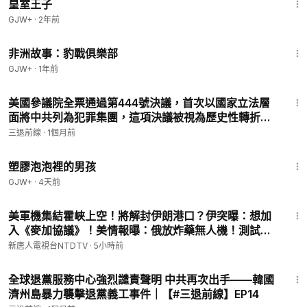
皇室王子
旨在使中國獲益的比例高達80%；在涉及商業機密盜竊的案件
GJW+
·
2年前
中，與中國存在實質關聯的比例約為60%。
50:00
非洲故事：豹戰俱樂部
這就是問題的核心。海外華人的整體犯罪率極低，但涉及間諜活
GJW+
·
1年前
動和技術竊取的案件中，“中國因素”卻高得離譜。這種觸目驚心
20:58
的“兩極化”，不是因為中國人天生更傾向於從事間諜活動，而是
美國參議院全票通過第444號決議，首次以國家立法層
因為有一個組織，在背後系統性地、制度性地、不擇手段地，把
面將中共列為犯罪集團，這項決議被視為歷史性轉折。
一部分在美國生活的中國人變成它手中的棋子。
每一位仍保留黨、團、隊身份的人，都面臨無法迴避的
三退前線
·
1個月前
問題：你還要把名字留在中共名冊上嗎？｜【#三退前
這個組織，就是中國共產黨。
1:37:21
線】EP17
塑膠泡泡裡的男孩
二、主謀不是“中國人”，是中共的國家犯罪機器
GJW+
·
4天前
要理解三十年來美國對中國籍人士的起訴案件，必須首先認清一
30:02
個根本性的事實：大量涉及中國籍人士的重大犯罪，並非這些人
美軍機集結霍峽上空！將解封伊朗港口？伊突曝：想加
自主選擇的個人行為，而是中國共產黨作為組織者、資助者、保
入《麥加協議》！美情報曝：俄放炸藥無人機！測試北
護者，在背後主導、策劃或縱容的國家級違法活動。
約底線？中共「反腐先鋒」秒落馬！挪威碉堡驚藏中共
新唐人電視台NTDTV
·
5小時前
間諜？｜#新唐人
7:51
中共動用的是一整套精密的國家機器。
全球退黨服務中心強烈譴責聲明 中共再次出手——韓國
濟州島暴力襲擊退黨義工事件｜【#三退前線】EP14
中共國家安全部（MSS）——直接招募、訓練和部署在海外的間