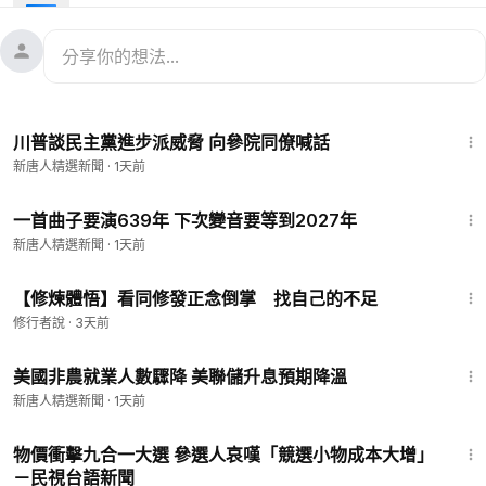
各級政府或政黨為應對生活成本高漲、住房短缺與通膨等問題而
推出的一系列政策組合。
1:32
川普談民主黨進步派威脅 向參院同僚喊話
新唐人精選新聞
·
1天前
1:19
一首曲子要演639年 下次變音要等到2027年
新唐人精選新聞
·
1天前
7:24
【修煉體悟】看同修發正念倒掌 找自己的不足
修行者說
·
3天前
1:52
美國非農就業人數驟降 美聯儲升息預期降溫
新唐人精選新聞
·
1天前
2:06
物價衝擊九合一大選 參選人哀嘆「競選小物成本大增」
－民視台語新聞