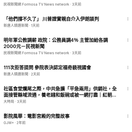
民視新聞網 Formosa TV News network
·
3天前
3:26
「他們撐不久了」 川普證實親自介入伊朗談判
新唐人精選新聞
·
1天前
1:16
明年軍公教調薪 政院：公務員調4％ 主管加給各調
2000元－民視新聞
民視新聞網 Formosa TV News network
·
3天前
1:57
111次拒答提問 參院表決認定福奇藐視國會
新唐人精選新聞
·
2天前
21:09
社區食堂爛尾之際，中共急擴「平急兩用」供銷社，全
面接管縣域流通，養老錢和飯碗或被一網打盡｜紅朝變
局｜大時局
大時局
·
3天前
1:23:42
影院風華：電影宮殿的完整故事
GJW+
·
2年前
8:46