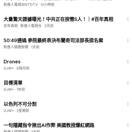
駐成都領館；兒童手錶驚曝被滲透，數據全傳到中國。
新唐人電視台NTDTV
·
12小時前
【#全球新聞】2026.08.08
13:17
大量驚天證據曝光！中共正在按需S人！｜#百年真相
百年真相 · 新唐人電視台
·
3天前
19:23:02
50:49通過 參院最終表決布蘭奇司法部長提名案
新唐人精選新聞
·
1天前
1:19:44
Drones
GJW+
·
6個月前
1:40:14
目標清單
GJW+
·
1年前
1:20:00
以色列不可分割
GJW+
·
2星期前
1:44
一句隱藏指令揪出AI作弊 美國教授爆紅網路
新唐人精選新聞
·
2天前