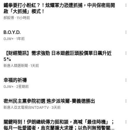
鐵拳要打小粉紅？！炫耀軍力恐遭抓捕，中共保密局開
啟「大抓捕」模式！
郝毅博
·
11小時前
1:33:24
B.O.Y.D.
GJW+
·
1年前
1:12
【財經簡訊】需求強勁 日本遊戲巨頭股價單日飆升近
5%
新唐人精選新聞
·
1天前
40:07
幸福的祈禱
GJW+
·
2星期前
1:48
密州民主黨參院初選 進步派埃爾-賽義德勝出
新唐人亞太電視台NTDAPTV
·
3天前
23:24
關鍵時刻！伊朗總統傳力挺和談，高喊「最佳時機」；
每月一批愛國者，烏克蘭擴大求援；以色列無預警關閉