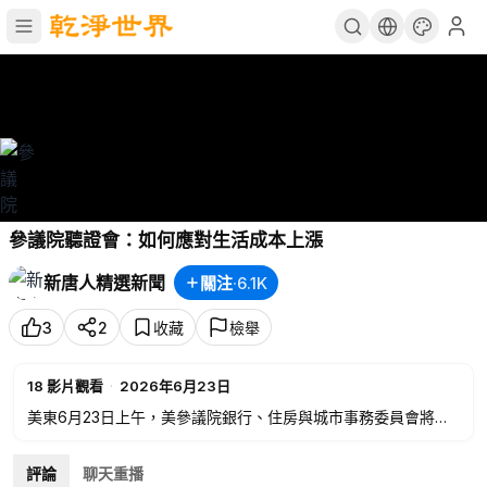
參議院聽證會：如何應對生活成本上漲
新唐人精選新聞
關注
·
6.1K
3
2
收藏
檢舉
18
影片觀看
·
2026年6月23日
美東6月23日上午，美參議院銀行、住房與城市事務委員會將就
可負擔性議程舉行聽證會，新唐人、大紀元進行網絡直播（即時
翻譯字幕）。可負擔性議程（Affordability Agenda）主要指美
評論
聊天重播