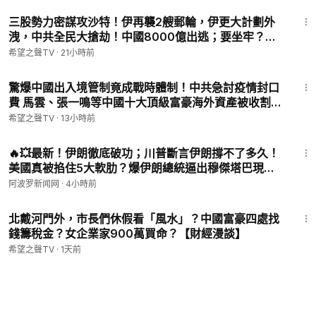
18:29
三股勢力密謀攻沙特！伊再襲2艘郵輪，伊更大計劃外
洩，中共全民大搶劫！中國8000億出逃；要坐牢？福
西真慌了；川普發重磅政府令！誰敢來美生寶兒【北美
希望之聲TV
·
21小時前
新聞】
12:45
驚爆中國出入境管制竟成戰時體制！中共急討疫情封口
費 馬雲、張一鳴等中國十大頂級富豪海外資產被收割
【新聞速遞】
希望之聲TV
·
13小時前
10:55
🔥💥最新！伊朗徹底破功；川普斷言伊朗撐不了多久！
美國真被掐住5大軟肋？爆伊朗總統逼出穆傑塔巴現
身；三國各開一個價！伊朗這次能成嗎？【#熱點直擊 #
阿波罗新闻网
·
4小時前
深度報道 Z】
28:45
北戴河門外，市長們休假看「風水」？中國富豪四處找
錢籌稅金？女企業家900萬買命？【財經漫談】
希望之聲TV
·
1天前