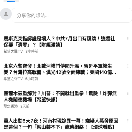
主要內容：
00:11
美連發4次警告：小心被中共逮捕！
07:38
脫鉤中共稀土？G7罕見齊立軍令狀
22:00
11:55
全面收緊！中共祭全鏈條稀土管控
馬斯克突指認誰是壞人？中共7月出口有蹊蹺！這類社
14:12
AI軍情有點亂，川普帶頭炒AI？
保要「清零」？【財經漫談】
19:16
美國AI用不起，微軟改用Deepseek？
希望之聲TV
·
3小時前
（所有嘉賓的觀點不代表本台觀點）
19:44
北京六警齊發！北戴河權鬥傳聞升溫，習近平軍權生
變？台灣拉高戰備、漢光42號全面練戰；美國140億軍
💟捐助我們 ►
https://donorbox.org/soh-tv
售壓上台海 【紅朝禁聞】
🤝廣告合作洽談 ►
soh-tv@soundofhope.org
希望之聲TV
·
5小時前
🌱 健康520 ►
https://healthcare520.com/
18:47
▬▬▬▬▬▬▬▬▬▬▬▬▬▬▬▬
霍爾木茲重解封？川普：不開就出重拳！驚險！炸彈無
希望之聲TV （SOH TV）每天會為您及時報導中國、香港，台
人機闖德機場【希望快訊】
灣、美國、歐洲等全世界的最新新聞，我們的新聞直播會有知名
聚焦香港
·
2天前
評論員分析當前的時政新聞、即時新聞和實時新聞等; 希望之聲
29:28
真相節目深受大陸觀眾喜愛。當前中共已成全世界焦點，習近平
萬人出動8天7夜！河南村現詭異一幕！嫌疑人蒸發原因
治下的中國命運將如何，中國觀察節目會通過紀錄片及記者採訪
是這個？一句「梁山裝不下」瘋傳網絡！【環球看點】
為您及時報導。