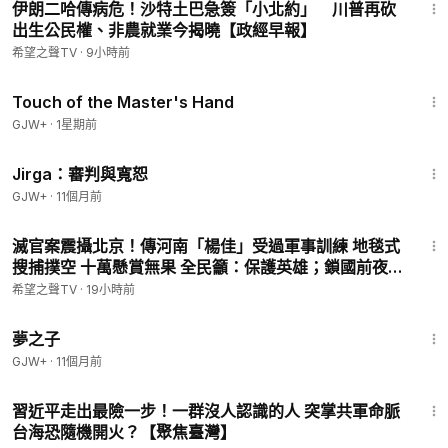
伊朗二哈傳病危！沙特土巴急簽「小北約」 川普再砍
出生公民權、非農就業今揭曉【政經早報】
希望之聲TV
·
9小時前
1:04:20
Touch of the Master's Hand
GJW+
·
1星期前
1:18:51
Jirga：審判與寬恕
GJW+
·
11個月前
17:02
滅官案震攝北京！傳河南「楊佳」受過軍事訓練 地毯式
搜捕撲空 十萬懸賞無果 全民籲：保護英雄；鎖國前夜大
震盪！驚傳港200高官被拿下 200人逃亡【全球視野】
希望之聲TV
·
19小時前
1:34:06
夢之子
GJW+
·
11個月前
13:27
習近平走出最險一步！一群沒人認識的人 突掌共軍命脈
台海恐隨機開火？【聚焦臺灣】