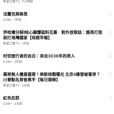
希望之聲TV
·
7小時前
----------------------
1:39:41
法蘭克與無畏
GJW+
·
1年前
17:33
伊政權分裂❗️核心圈爆猛料互撕 對外放狠話：誰再打我
就打海灣國家【政經早報】
希望之聲TV
·
1天前
37:42
时空旅行者的自白：来自3036年的男人
GJW+
·
2年前
16:30
萬架無人機直逼習！美新核戰曝光 北京4連發被看穿？
川普點名背後黑手【每日頭條】
希望之聲TV
·
2天前
1:43:32
紅色狂怒
GJW+
·
4天前
19:20