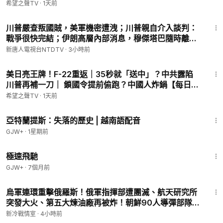
希望之聲TV
·
1天前
28:16
川普嚴查叛國賊，美軍機密遭洩；川普親自介入談判：
戰爭很快完結；伊朗高層內部消息，穆傑塔巴隨時離
世；赴美生子路斷；中製路由器後門，每35秒「送中」
新唐人電視台NTDTV
·
3小時前
一次【全球新聞】2026-08-07
15:09
美日亮王牌！F-22重返｜35秒就「送中」？中共露陷
川普再補一刀｜ 鎖國令提前偷跑？中國人炸鍋【每日頭
條】
希望之聲TV
·
1天前
43:00
亞特蘭提斯：失落的歷史 | 越南語配音
GJW+
·
1星期前
11:51
極速飛馳
GJW+
·
7個月前
19:30
烏軍連環重擊俄羅斯！俄軍指揮部遭團滅、航天研究所
突發大火、第五大煉油廠再被炸！朝鮮90人導彈部隊傳
赴俄，莫斯科市長警告：戰時經濟將「扼殺俄羅斯」！
新冷戰情室
·
4小時前