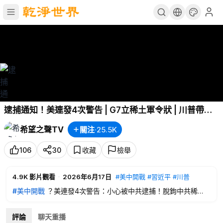
逮捕通知！美連發4次警告 | G7立稀土軍令狀 | 川普帶貨
OpenAI？【財經漫談】
希望之聲TV
關注
·
25.5K
106
30
收藏
檢舉
4.9K
影片觀看
·
2026年6月17日
#美中開戰
#習近平
#川普
#美中開戰
？美連發4次警告：小心被中共逮捕！脫鉤中共稀
土？G7罕見齊立軍令狀；全面收緊！
#習近平
祭全鏈條稀土管
控； AI軍情有點亂，
#川普
帶頭炒AI？微軟改用Deepseek？
評論
聊天重播