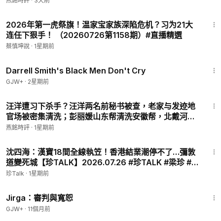
燕銘時評
·
3天前
23:24
2026年第一虎祭旗！温家宝家族深陷危机？习为21大
连任下狠手！ （20260726第1158期）#直播精選
蔡慎坤說
·
1星期前
1:06:51
Darrell Smith's Black Men Don't Cry
GJW+
·
2星期前
17:54
汪洋遭习下杀手？汪洋两名前秘书被查，老家与发迹地
官场被密集清洗；彭丽媛山东帮清洗安徽帮，北戴河会
议与21大前清洗行动指向汪洋……【#燕铭论政-413】
燕銘時評
·
1星期前
36:00
沈四海：漢寶18間全線執笠！香港結業潮停不了…彌敦
道變死城【珍TALK】2026.07.26 #珍TALK #梁珍 #漢
寶 #香港結業潮
珍Talk
·
1星期前
1:18:51
Jirga：審判與寬恕
GJW+
·
11個月前