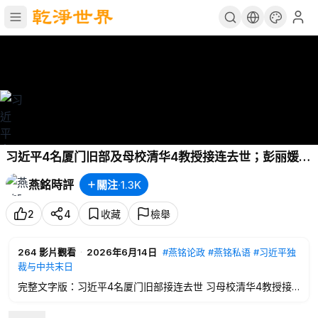
习近平4名厦门旧部及母校清华4教授接连去世；彭丽媛两
菏泽老乡校友接连病亡，何立峰母校厦大4教授接连去
燕銘時評
關注
·
1.3K
世；16名中共省部级高官密集死亡，含两公安高官；厦门
鸿山寺方丈猝死终年61岁…【
#燕铭论政
-335】
2
4
收藏
檢舉
264
影片觀看
·
2026年6月14日
#燕铭论政
#燕铭私语
#习近平独
裁与中共末日
完整文字版：习近平4名厦门旧部接连去世 习母校清华4教授接
连病亡 彭丽媛两菏泽老乡校友接连病亡 何立峰母校厦大4教授接
连去世 16名中共省部级高官密集死亡含两公安高官 厦门鸿山寺