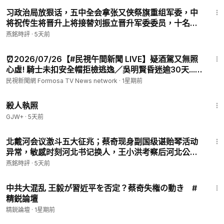
21:38
习政治局放狠话，五中全会拿张又侠祭旗重组军委，中
将祝传生将晋升上将接替刘振立晋升军委委员，十名高
级将领出席政治局集体学习，政治局第26次集体学习秘
燕銘時評
·
5天前
而不宣，刘振立两年前重大活动异常…【#燕铭论
2:09:10
政-414】
⏰2026/07/26【#民視午間新聞 LIVE】疑酒駕又無照
心虛! 騎士未扣安全帽拒檢逃逸／吳明賢昏迷逾30天...
倪衍玄7/27起代理台大醫學院長／蔣萬安上台凱道轟動
民視新聞網 Formosa TV News network
·
1星期前
大勝盧秀燕
1:36:15
殺人執照
GJW+
·
5天前
13:24
北戴河会议激斗五大征兆；蔡奇现身副国级谌贻琴活动
异常，敏感时刻河北书记换人，王小洪考察后河北公安
厅常务副厅长调离……【#燕铭论政-415】
燕銘時評
·
5天前
30:02
中共大混乱 王毅が習近平を否定？蔡奇失権の動き #
精鋭論壇
精鋭論壇
·
1星期前
1:08:12