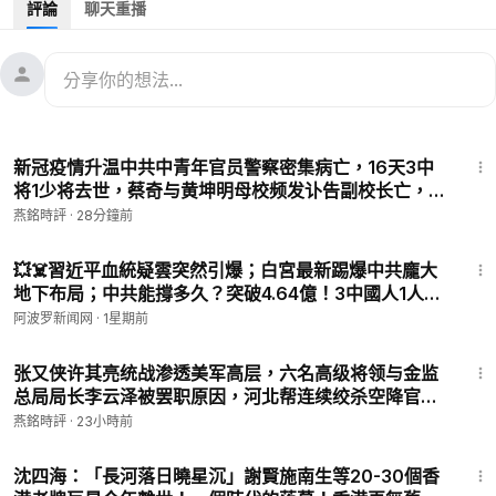
評論
聊天重播
方丈猝死终年61岁 两周3名《三国演义》演员去世 香港演艺圈10
天痛失3艺人 【
#燕铭私语
-192】
https://www.ganjingworld.com/s/4EB1Z9Zv3g
#燕铭论政
#燕铭私语
#习近平独裁与中共末日
#瘟疫淘汰中共
#
19:57
中共末日之病毒亡共
#福建帮覆灭记
#山东帮覆灭记
#厦门大学
新冠疫情升温中共中青年官员警察密集病亡，16天3中
#第八常委彭丽媛
#何立峰
#名人去世
#高官病亡
将1少将去世，蔡奇与黄坤明母校频发讣告副校长亡，北
****************************************************
海舰队原政委病亡曾因重大潜艇事故降职，少将陈有元
燕銘時評
·
28分鐘前
✧追踪中国时局变迁；透视中南海内幕；见证中国大变局✧
病亡曾任万里妹夫的秘书……【#燕铭论政-420】【#天
燕铭时评：
https://www.ganjingworld.com/s/OJnGB9gv8b
10:37
灭中共正进行-2】
会员频道：
https://www.ganjingworld.com/s/Jv02qRVllx
💥☠️習近平血統疑雲突然引爆；白宮最新踢爆中共龐大
地下布局；中共能撐多久？突破4.64億！3中國人1人
会员网站：
https://www.patreon.com/yanmingshiping
「三退」【#熱點直擊 #深度 #阿波羅網 C】
燕铭商城：
https://www.patreon.com/yanmingshiping/shop
阿波罗新闻网
·
1星期前
古风遗韵：
https://www.ganjingworld.com/s/BB7n4nb1YZ
40:34
经典电影馆藏Ⅳ（不断更新）：
https://www.ganjingworld.com/
张又侠许其亮统战渗透美军高层，六名高级将领与金监
s/kJlXKGkQJv
总局局长李云泽被罢职原因，河北帮连续绞杀空降官
经典电视剧馆藏Ⅱ（不断更新）：
https://www.ganjingworld.co
员，山东帮原中组部长张全景家族没落内幕，夏付钢事
燕銘時評
·
23小時前
m/s/K8VpkEDK22
件发酵民众力挺西平大侠…【#中南海遥言汇编-246】
25:56
经典金曲馆藏Ⅳ（不断更新）：
https://www.ganjingworld.com/
沈四海：「長河落日曉星沉」謝賢施南生等20-30個香
s/K8V883r9KG