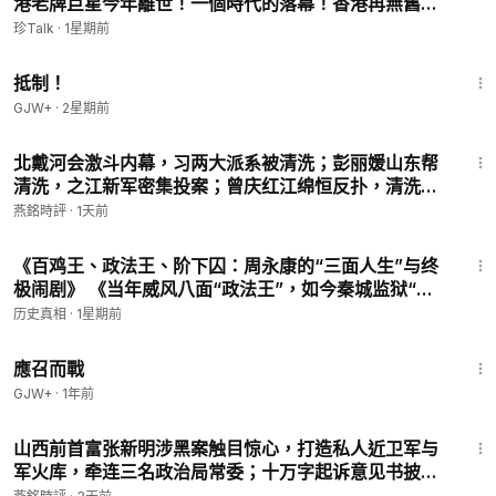
港老牌巨星今年離世！一個時代的落幕！香港再無舊日
金曲精选Ⅱ（不断更新）：
https://www.ganjingworld.com/s/oJ
的光彩【珍TALK】2026.07.27 #珍TALK #梁珍 #謝賢
珍Talk
·
1星期前
GJYpNbBJ
#施南生 #香港電影
1:33:42
经典电影馆藏目录（不断更新）：
https://www.ganjingworld.co
抵制！
m/s/jaY3ZYZBEz
GJW+
·
2星期前
经典电影馆藏Ⅲ：
https://www.ganjingworld.com/s/Bxa1kek7a
J
22:13
北戴河会激斗内幕，习两大派系被清洗；彭丽媛山东帮
经典电影馆藏Ⅱ：
https://www.ganjingworld.com/s/kAkjZK31ax
清洗，之江新军密集投案；曾庆红江绵恒反扑，清洗习
经典电影馆藏Ⅰ：
https://www.ganjingworld.com/s/KzNQgyjxQ
家军福建帮；何立峰老巢失守旧部落马，陈一新旧部投
b
燕銘時評
·
1天前
案，福建书记纪委书记派系揭秘…【#燕铭论政-419】
经典电视剧馆藏Ⅰ：
https://www.ganjingworld.com/s/0rXBDRV
2:00
Mmr
《百鸡王、政法王、阶下囚：周永康的“三面人生”与终
经典金曲馆藏Ⅲ：
https://www.ganjingworld.com/s/p0kVwRMJ
极闹剧》 《当年威风八面“政法王”，如今秦城监狱“待
v9
业者”》#二爷故事
历史真相
·
1星期前
经典金曲馆藏Ⅱ：
https://www.ganjingworld.com/s/0rXqyG0Yl
1:40:29
B
應召而戰
经典金曲馆藏Ⅰ：
https://www.ganjingworld.com/s/wqkVp9bW
GJW+
·
1年前
Kq
27:10
****************************************************
山西前首富张新明涉黑案触目惊心，打造私人近卫军与
军火库，牵连三名政治局常委；十万字起诉意见书披露
张新明暴力帝国黑幕……【#红朝秘闻-70】