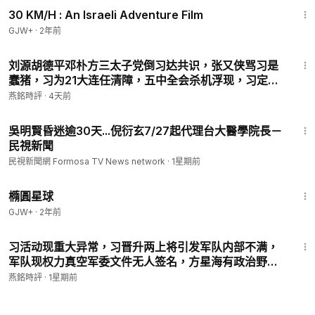
30 KM/H : An Israeli Adventure Film
GJW+
·
2年前
56:38
刘源胡德平邓朴方三太子党倒习达共识，张又侠骂习是
蠢猪，习为21大连任清障，五中全会杀机浮现，习定罪
张又侠内幕，张又侠酒后向下属吐心声，习重大军事阴
燕銘時評
·
4天前
谋曝光，习独裁末日惊涛骇浪…【#中南海遥言汇
1:04
编-243】
吳明賢昏迷逾30天...倪衍玄7/27起代理台大醫學院長－
民視新聞
民視新聞網 Formosa TV News network
·
1星期前
1:16:49
橢圓星球
GJW+
·
2年前
28:14
习活动现重大异常，习晋升两上将引发军队内部不满，
军队现权力真空军委文件无人签名，方星海有政治野心
贿赂政治局委员，方星海获张又侠待遇，中共与深层政
燕銘時評
·
1星期前
府联手干预美国大选内幕…【#中南海遥言汇编-239】