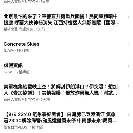
新唐人電視台NTDTV
·
1天前
25:05
NBA總決賽第三戰引爆紐約 川普親臨觀賽創造歷史
13:53
北京最怕的來了？軍警直升機重兵圍捕！民間集體暗中
接應 呼蘭大俠神祕消失 江西持槍猛人無影無蹤【國際風
雲】
希望之聲 粵語頻道
·
4天前
1:44:02
Concrete Skies
GJW+
·
1個月前
2:39:28
虛假資訊
GJW+
·
2星期前
30:02
美軍機集結霍峽上空！將解封伊朗港口？伊突曝：想加
入《麥加協議》！美情報曝：俄放炸藥無人機！測試北
約底線？中共「反腐先鋒」秒落馬！挪威碉堡驚藏中共
新唐人電視台NTDTV
·
2天前
間諜？｜#新唐人
10:35
【8/9 23:40 氣象署記者會】 白海豚已登陸浙江 氣象
署23:30解除海警/颱風遠離雨未停 中南部未來1周雨勢
顯著
筱君台灣PLUS
·
11小時前