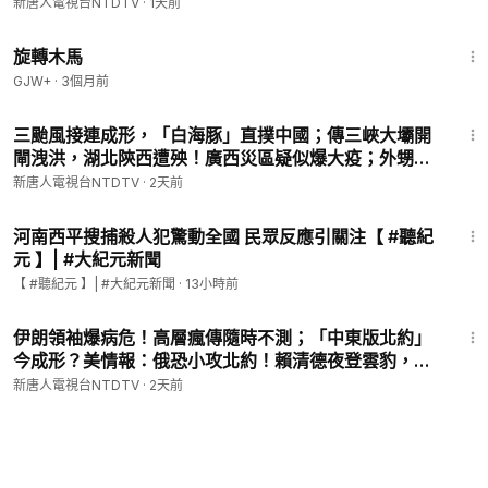
唐人電視台
新唐人電視台NTDTV
·
1天前
1:53:33
旋轉木馬
GJW+
·
3個月前
33:40
三颱風接連成形，「白海豚」直撲中國；傳三峽大壩開
閘洩洪，湖北陝西遭殃！廣西災區疑似爆大疫；外甥女
實名舉報舅舅？中共反腐再鬧笑話；央視自爆「翻
新唐人電視台NTDTV
·
2天前
牆」，華為翻車官媒內訌｜#新唐人
7:50
河南西平搜捕殺人犯驚動全國 民眾反應引關注【 #聽紀
元 】| #大紀元新聞
【 #聽紀元 】| #大紀元新聞
·
13小時前
23:59
伊朗領袖爆病危！高層瘋傳隨時不測；「中東版北約」
今成形？美情報：俄恐小攻北約！賴清德夜登雲豹，美
人員觀戰！中共百萬耳目黑幕遭揭！｜#新唐人
新唐人電視台NTDTV
·
2天前