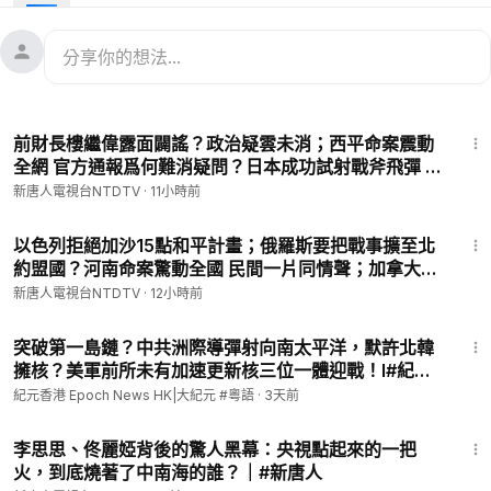
習黨魁會金正恩 各懷鬼胎 迴避核問題
日本年度最大實彈演習 長程導彈裝置首度亮相
川普回紐約 成為首位在任親臨NBA決賽的總統
0:06
內容提要
24:38
1:00
菲律賓南部7.8強震 至少32死逾百傷
前財長樓繼偉露面闢謠？政治疑雲未消；西平命案震動
2:58
四川康定市發生兩次地震 民眾稱震感強烈
全網 官方通報爲何難消疑問？日本成功試射戰斧飛彈 北
3:34
伊朗限制霍爾木茲海峽航運 歐盟制裁2人1實體
京強烈反應；五折拋售中國地產 外資巨頭加速撤離【 #
新唐人電視台NTDTV
·
11小時前
4:13
彭博社：至少15國下週尋求川普批准排雷行動
中國禁聞】8月9日完整版 ｜ #新唐人电视台
4:50
以色列伊朗互攻升級 分析：衝突處在拉鋸階段
22:53
7:38
英法德烏領導人會談 一致支持俄烏停火談判
以色列拒絕加沙15點和平計畫；俄羅斯要把戰事擴至北
約盟國？河南命案驚動全國 民間一片同情聲；加拿大卑
8:13
五角大樓列比亞迪 百度等為「中共軍方企業」
詩省野火失控 兩萬居民緊急撤離【 #環球直擊】8月9日
8:49
中東戰事升級 以總理：武力對抗恐怖政權
新唐人電視台NTDTV
·
12小時前
完整版 ｜#新唐人电视台
12:37
習黨魁會金正恩 各懷鬼胎 迴避核問題
10:49
16:08
上證指數失守4000點 大陸A股開低後持續震盪
突破第一島鏈？中共洲際導彈射向南太平洋，默許北韓
16:46
全球股票集體重挫 美聯儲或將升息 日圓承壓
擁核？美軍前所未有加速更新核三位一體迎戰！l#紀元
17:20
日本年度最大實彈演習 長程導彈裝置首度亮相
香港 粵語
紀元香港 Epoch News HK|大紀元 #粵語
·
3天前
19:29
報告揭中共在英犯罪集團 涉巨大毒品走私網
30:10
20:05
加拿大迎接新總督 強調法治與民主價值
李思思、佟麗婭背後的驚人黑幕：央視點起來的一把
21:16
陝西高速路橋垮塌 62人遇難失蹤 真相不明
火，到底燒著了中南海的誰？｜#新唐人
24:28
川普政府持續打擊非法移民 17名罪犯被撤籍