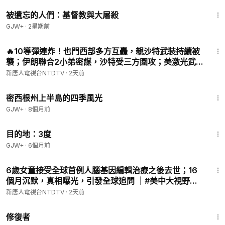
1:20:56
被遺忘的人們：基督教與大屠殺
GJW+
·
2星期前
32:22
🔥10導彈連炸！也門西部多方互轟，親沙特武裝持續被
襲；伊朗聯合2小弟密謀，沙特受三方圍攻；美激光武
器終於來了！伊朗石油島破紀錄斷出口一週，狂損9億
新唐人電視台NTDTV
·
2天前
美金！傳三峽大壩開閘洩洪｜#新唐人
53:07
密西根州上半島的四季風光
GJW+
·
8個月前
1:05:16
目的地：3度
GJW+
·
6個月前
13:20
6歲女童接受全球首例人腦基因編輯治療之後去世；16
個月沉默，真相曝光，引發全球追問 ｜#美中大視野
08/07/2026 #新唐人
新唐人電視台NTDTV
·
2天前
54:11
修復者