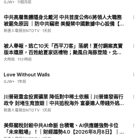
GJW+
·
11個月前
31:23
中共高層集體隱身北戴河 中共首度公佈6將領人大職務
被罷免原因 ｜防中共竊密 美擬禁中國數據中心設備【透
視中共】｜2026-08-08
新唐人電視台NTDTV
·
1天前
38:06
被人舉報，逃亡10天「西平刀客」落網！夏付鋼案真實
版本還原，百姓給夏家送禮物；颱風白海豚登陸，北京
已感受到，雄安會怎麼樣？（8.8直播精華版）｜早安
大時局
·
11小時前
中國｜大時局 @GoodMorning-China
1:52:04
Love Without Walls
GJW+
·
1年前
58:58
川普砸重金投資礦業 降低對中稀土依賴｜川普連發兩行
政令 封堵生育旅遊｜中共追稅海外 富豪連人帶錢外逃潮
｜台陸委會怒批 中共借颱風交管台海｜國際新聞｜
新唐人電視台NTDTV
·
1天前
20260808(六)｜新唐人電視台
29:57
美祭關稅封殺中共AI命脈 台積電、AI供應鏈強勢卡位
「未來戰場」！｜財經趨勢4.0【2026年8月8日】｜新