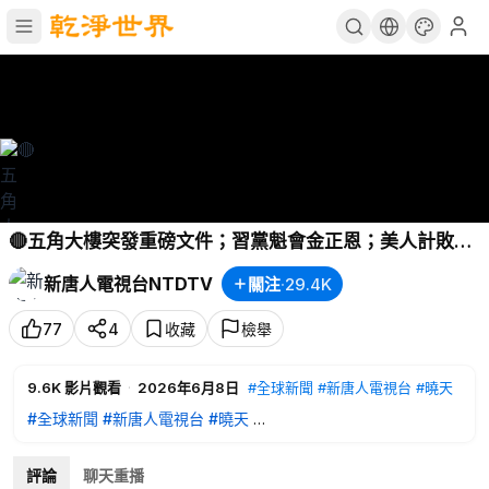
🔴五角大樓突發重磅文件；習黨魁會金正恩；美人計敗
露；伊朗高層通訊中斷，傳瓦西迪、穆傑塔巴被擊斃；菲
新唐人電視台NTDTV
關注
·
29.4K
律賓強震，數百人傷亡！日本長程導彈裝置首亮相【全球
新聞】2026-06-08
77
4
收藏
檢舉
9.6K
影片觀看
·
2026年6月8日
#全球新聞
#新唐人電視台
#曉天
#全球新聞
#新唐人電視台
#曉天
菲律賓南部7.8強震 至少32死逾百傷
以色列伊朗互攻升級 伊朗領導層內部斷訊
評論
聊天重播