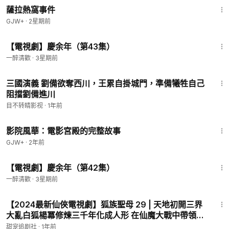
薩拉熱窩事件
GJW+
·
2星期前
43:59
【電視劇】慶余年（第43集）
一醉清歡
·
3星期前
11:03
三國演義 劉備欲奪西川，王累自掛城門，準備犧牲自己
阻擋劉備進川
目不转睛影视
·
1年前
1:23:42
影院風華：電影宮殿的完整故事
GJW+
·
2年前
43:53
【電視劇】慶余年（第42集）
一醉清歡
·
3星期前
41:21
【2024最新仙俠電視劇】狐族聖母 29 | 天地初開三界
大亂白狐楊冪修煉三千年化成人形 在仙魔大戰中帶領狐
族一眾為妖族爭奪一方天地 與天地同歲被三界尊為“妖
甜宠追剧社
·
1年前