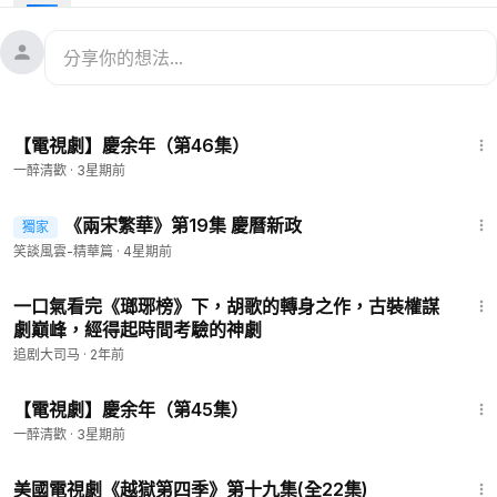
囚」大戲，假裝讓人冒充上杉虎手下救走肖恩，再一路追捕。肖
恩很快識破這是范閒設下的局，但仍與范閒在山谷中展開激烈交
手。就在雙方僵持不下時，海棠朵朵突然現身。范閒原以為她是
來救肖恩，沒想到海棠朵朵卻坦白，自己真正目的其實是奉苦荷
之命刺殺肖恩。范閒趁機與她交手試探，兩人在山林間飛躍交
44:35
鋒，雖然范閒最後認輸，但也看出海棠朵朵並非真正冷血之人。
【電視劇】慶余年（第46集）
一醉清歡
·
3星期前
就在此時，上杉虎率軍趕到，局勢瞬間大亂。上杉虎因見義父肖
恩受盡折磨，暴怒之下直接對范閒出手，范閒根本不是他的對
25:50
手，幸虧肖恩及時阻止，才保住性命。然而更危險的人其實是燕
《兩宋繁華》第19集 慶曆新政
獨家
會員專享
小乙。燕小乙奉李雲睿之命一路追殺范閒，暗中放箭偷襲，甚至
笑談風雲-精華篇
·
4星期前
不惜殺人滅口。混戰之中，郭保坤帶來的一群老兵幾乎全軍覆
1:15:36
沒，而郭保坤本人也差點死在燕小乙箭下。最後還是海棠朵朵突
一口氣看完《瑯琊榜》下，胡歌的轉身之作，古裝權謀
然現身擊退燕小乙，才讓范閒暫時脫離危機。
劇巔峰，經得起時間考驗的神劇
追剧大司马
·
2年前
經歷這場生死大戰後，范閒心中的疑惑也越來越深。肖恩始終暗
44:46
示他，葉輕眉與神廟的秘密遠比想像中更加可怕，還提醒他不要
【電視劇】慶余年（第45集）
完全相信陳萍萍。另一方面，司理理為了救范閒，主動替他擋下
一醉清歡
·
3星期前
燕小乙射來的一箭，讓范閒十分震動。而海棠朵朵中了范閒的藥
後，氣沖沖跑去河邊找他算帳，結果兩人卻意外坐在河邊一邊吃
36:24
美國電視劇《越獄第四季》第十九集(全22集)
水果、一邊聊天，原本敵對的關係，也開始逐漸緩和。