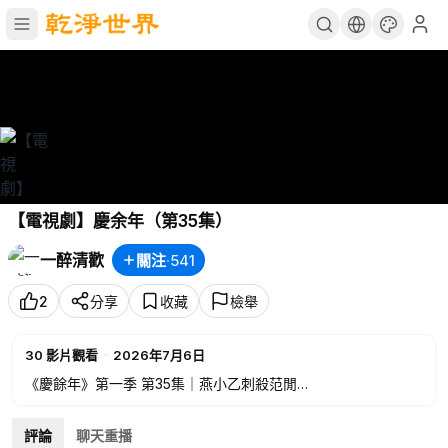
【電視劇】慶余年（第35集）
一醉清歡
關注
·
541
2
分享
收藏
檢舉
30
影片觀看
·
2026年7月6日
《慶餘年》第一季 第35集｜燕小乙刺殺范閒
范閒為了逼肖恩說出隱藏多年的秘密，故意與高達演了一場「劫
評論
聊天重播