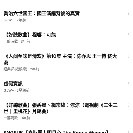
族聖母”！
1:05:09
喬治六世國王：國王演講背後的真實
GJW+
·
2年前
3:34
【好聽歌曲】程響：可能
一醉清歡
·
3年前
43:56
《人间至味是清欢》第10集 主演：陈乔恩 王一博 佟大
為
經典影視(娛樂)
·
2年前
2:39:28
虛假資訊
GJW+
·
2星期前
5:35
【好聽歌曲】張碧晨、楊宗緯：涼涼（電視劇《三生三
世十里桃花》片尾曲）
一醉清歡
·
3年前
46:15
SNGSUB【秦時麗人明月心 The King‘s Woman】