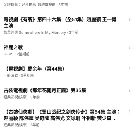
金牌傳媒：好片推薦-傳統電視劇
·
3年前
47:26
電視劇《有翡》第四十六集 （全51集）趙麗穎 王一博
主演
懷舊經典 Somewhere In My Memory
·
3年前
1:34:02
神鹿之歌
GJW+
·
2星期前
45:12
【電視劇】慶余年（第44集）
一醉清歡
·
3星期前
45:02
古裝電視劇《那年花開月正圓》第35集
經典影視(娛樂)
·
3年前
46:28
【古裝仙俠劇】《蜀山战纪之剑侠传奇》第54集 主演：
赵丽颖 陈伟霆 吴奇隆 高伟光 文咏珊 叶祖新 樊少皇 刘
思彤
經典影視(娛樂)
·
2年前
1:51:14