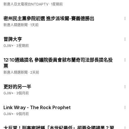
新唐人亞太電視台NTDAPTV
·
1星期前
1:39
密州民主黨參院初選 進步派埃爾-賽義德勝出
新唐人精選新聞
·
1天前
1:29:59
冒牌大亨
GJW+
·
3星期前
2:01:08
12:10通過提名 參議院委員會就布蘭奇司法部長提名投
票
新唐人精選新聞
·
2天前
1:35:50
更好的另一半
GJW+
·
3個月前
1:27:48
Link Wray - The Rock Prophet
GJW+
·
9個月前
23:12
太反常！刑事案號稱「本世紀最低」卻要全國掃黑？習