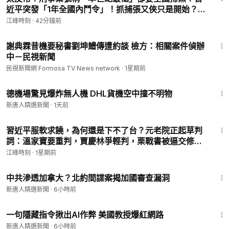
近平突發「1年全國內鬥令」！抓捕張又俠只是開始？特
務治國與秘密打造「第二武裝」反向圍剿軍隊【江峰漫
江峰時刻
·
42分鐘前
談20260806第1247期】#中國時局
1:30
謝典霖昔機要秘書劉坤鱧傳遭約談 檢方：相關案件偵辦
中－民視新聞
民視新聞網 Formosa TV News network
·
1星期前
1:10
德機場驚見爆炸無人機 DHL貨機空中撞不明物
新唐人精選新聞
·
1天前
29:58
習近平服軟求饒，為何還是下不了台？元老院正起草判
詞：溫家寶要重判，賈慶林爭輕判，栗戰書被逼交修憲
材料【江峰視界20260725第445期】#中國時局
江峰時刻
·
1星期前
2:20
中共滲透加拿大？北約間諜案揭加國審查漏洞
新唐人精選新聞
·
6小時前
1:44
一句隱藏指令揪出AI作弊 美國教授爆紅網路
新唐人精選新聞
·
6小時前