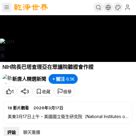
NIH院長巴塔查理亞在眾議院聽證會作證
新唐人精選新聞
關注
·
6.1K
1
3
收藏
檢舉
18
影片觀看
·
2026年3月17日
美東3月17日上午，美國國立衛生研究院（National Institutes of
Health，簡稱NIH）院長傑伊‧巴塔查理亞（Jay Bhattacharya）
博士將在眾議院小組舉行的NIH監督聽證會上作證，新唐人、大
評論
聊天重播