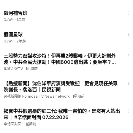
2:26:39
銀河補習班
GJW+
·
1年前
1:16:49
橢圓星球
GJW+
·
2年前
18:29
三股勢力密謀攻沙特！伊再襲2艘郵輪，伊更大計劃外
洩，中共全民大搶劫！中國8000億出逃；要坐牢？福
西真慌了；川普發重磅政府令！誰敢來美生寶兒【北美
希望之聲TV
·
1小時前
新聞】
3:54
【熱搜新聞】沈伯洋華府演講受歡迎 更會見現任美眾
院議長、裴洛西｜民視新聞
民視新聞網 Formosa TV News network
·
1星期前
1:04:23
揭露中共假選票的紅三代: 我唯一害怕的，是沒有人站出
來 ｜#辛恬面對面 07.22.2026
辛恬面對面
·
1星期前
1:05