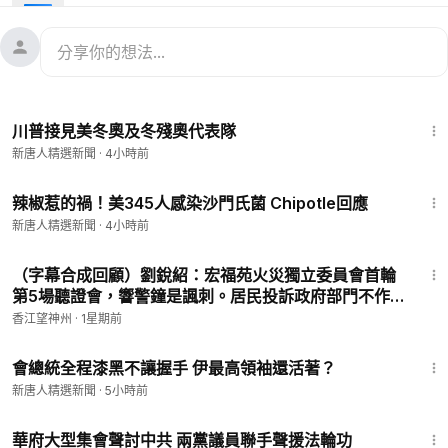
紀元進行網絡直播（即時翻譯字幕）。
21:02
川普接見美冬奧及冬殘奧代表隊
新唐人精選新聞
·
4小時前
1:55
辣椒惹的禍！美345人感染沙門氏菌 Chipotle回應
新唐人精選新聞
·
4小時前
26:16
（字幕合成回顧）劉銳紹：宏福苑火災獨立委員會首輪
第5場聽證會，響警鐘是諷刺。居民投訴政府部門不作
為，港官僚主義遺毒重現（2026.3.31首播）
香江望神州
·
1星期前
1:57
會總統全程漆黑不讓握手 伊最高領袖還活著？
新唐人精選新聞
·
5小時前
3:01
華府大型集會聲討中共 兩黨議員聯手聲援法輪功